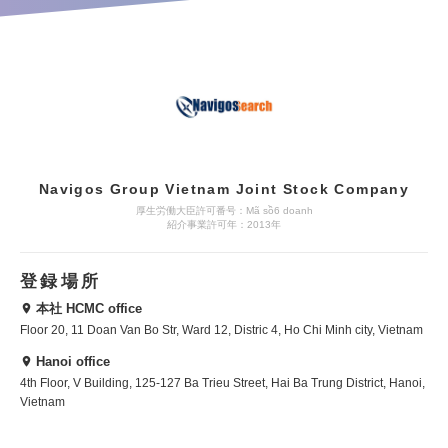
Navigos Group Vietnam Joint Stock Company
厚生労働大臣許可番号：Mã sồ6 doanh
紹介事業許可年：2013年
登録場所
本社 HCMC office
Floor 20, 11 Doan Van Bo Str, Ward 12, Distric 4, Ho Chi Minh city, Vietnam
Hanoi office
4th Floor, V Building, 125-127 Ba Trieu Street, Hai Ba Trung District, Hanoi,
Vietnam