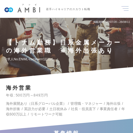
若手ハイキャリアのスカウト転職
掲載期間
26/07/29～26/08/11
【トナム勤務】日系金属メーカー
の海外営業職 ※海外出張あり
求人No.ENWL-cscsfwrrr11111r
海外営業
年収
500万円～849万円
海外展開あり（日系グローバル企業）
管理職・マネジャー
海外出張
海外折衝
英語力が必要
土日祝休み
社長・役員直下
事業責任者
年
収600万以上
リモートワーク可能