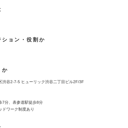
は
ジション・役割か
くか
渋谷2-7-5 ヒューリック渋谷二丁目ビル2F/3F
】
歩7分、表参道駅徒歩8分
ッドワーク制度あり
は