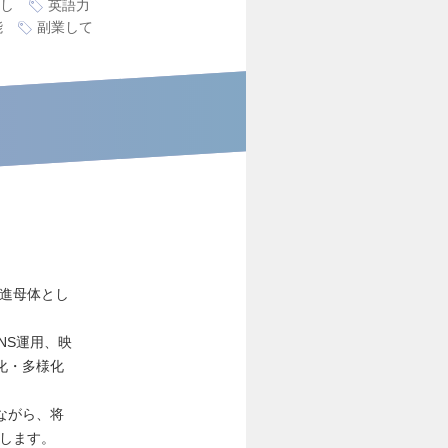
し
英語力
能
副業して
推進母体とし
NS運用、映
化・多様化
ながら、将
します。