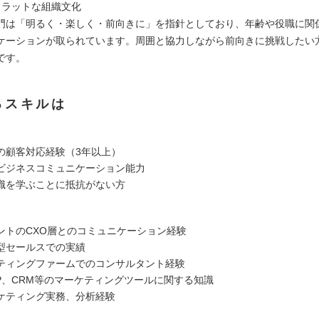
フラットな組織文化
門は「明るく・楽しく・前向きに」を指針としており、年齢や役職に関
ケーションが取られています。周囲と協力しながら前向きに挑戦したい
です。
るスキルは
の顧客対応経験（3年以上）
ビジネスコミュニケーション能力
識を学ぶことに抵抗がない方
ントのCXO層とのコミュニケーション経験
型セールスでの実績
ティングファームでのコンサルタント経験
DP、CRM等のマーケティングツールに関する知識
ケティング実務、分析経験