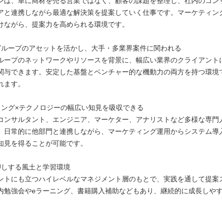
ンは、単に商材を売る営業ではなく、顧客の課題を整理し、社内のコン
アと連携しながら最適な解決策を提案していく仕事です。マーケティン
けながら、提案力を高められる環境です。
グループのアセットを活かし、大手・多業界案件に関われる
ループのネットワークやリソースを背景に、幅広い業界のクライアント
関与できます。安定した基盤とベンチャー的な機動力の両方を持つ環境
れます。
ィング×テクノロジーの幅広い知見を吸収できる
コンサルタント、エンジニア、マーケター、アナリストなど多様な専門
。日常的に他部門と連携しながら、マーケティング運用からシステム導
知見を得ることが可能です。
押しする風土と学習環境
ントにも立つハイレベルなマネジメント層のもとで、実践を通して提案
内勉強会やeラーニング、書籍購入補助などもあり、継続的に成長しや