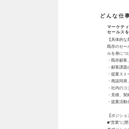
どんな仕
マーケティ
セールス
【具体的な
既存のセー
ルを身につ
・既存顧客
・顧客課題
・提案スト
・商談同席
・社内のコ
・見積、契
・提案活動
【ポジショ
■“営業”