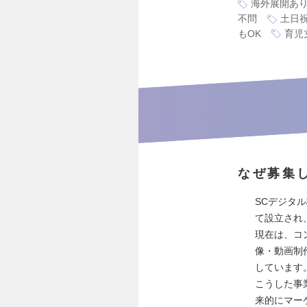
海外展開あ
不問
土日
もOK
育児
なぜ募集
SCデジタ
て設立され
現在は、コ
像・動画制
しています
こうした事
来的にマー