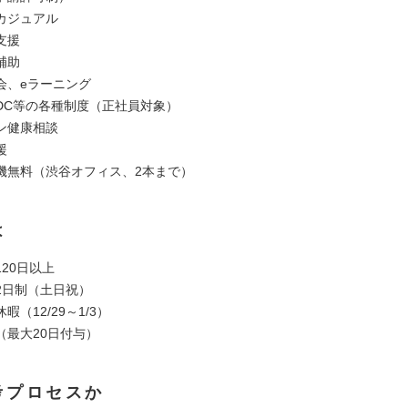
カジュアル
支援
補助
会、eラーニング
DC等の各種制度（正社員対象）
ン健康相談
援
機無料（渋谷オフィス、2本まで）
は
20日以上
2日制（土日祝）
暇（12/29～1/3）
（最大20日付与）
考プロセスか