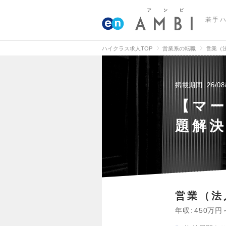
若手
ハイクラス求人TOP
営業系の転職
営業（
掲載期間
26/08
【マー
題解
営業（法
年収
450万円