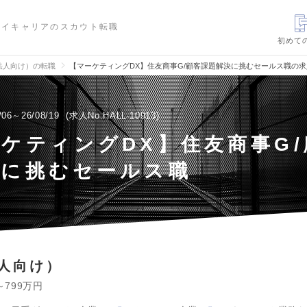
ハイキャリアのスカウト転職
初めて
法人向け）の転職
【マーケティングDX】住友商事G/顧客課題解決に挑むセールス職の
/06～26/08/19
求人No.HALL-10913
ケティングDX】住友商事G
決に挑むセールス職
人向け）
～799万円