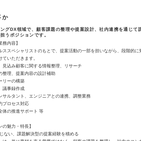
事か
ングDX領域で、顧客課題の整理や提案設計、社内連携を通じて
を担うポジションです。
業務内容】
ルススペシャリストのもとで、提案活動の一部を担いながら、段階的に
けていただきます。
、見込み顧客に関する情報整理、リサーチ
の整理、提案内容の設計補助
ーリーの構築
、議事録作成
ンサルタント、エンジニアとの連携、調整業務
約プロセス対応
全体の推進サポート 等
ンの魅力・特長】
に閉じない、課題解決型の提案経験を積める