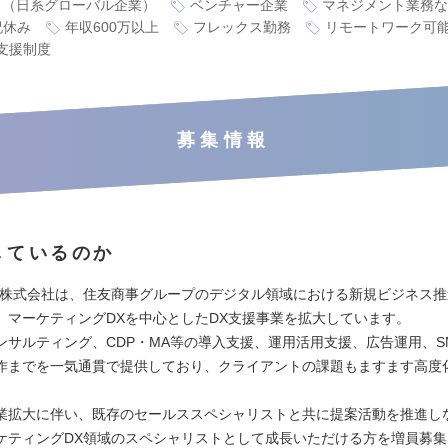
り（日系グローバル企業）
ベンチャー企業
マネジメント業務な
祝休み
年収600万以上
フレックス勤務
リモートワーク可
支援制度
募集情報
しているのか
ル株式会社は、住友商事グループのデジタル領域における新規ビジネス
、マーケティングDXを中心としたDX支援事業を拡大しています。
ンサルティング、CDP・MA等の導入支援、運用活用支援、広告運用、S
作までを一気通貫で提供しており、クライアントの課題もますます高度
。
業拡大に伴い、既存のセールススペシャリストと共に提案活動を推進し
ケティングDX領域のスペシャリストとして成長いただける方を増員募集