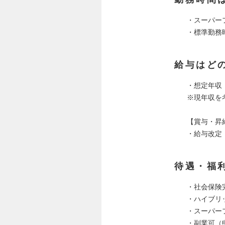
・スーパー
・標準勤務時間
給与はど
・想定年収：
※現年収を
【賞与・昇
・給与改定
待遇・福
・社会保険
・ハイブリ
・スーパー
・副業可（