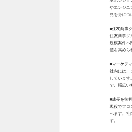
本ポジショ
やエンジニ
見を身につ
■住友商事
住友商事グ
規模案件へ
値を高めら
■マーケテ
社内には、
しています
で、幅広い
■成長を後
現役でフロ
べます。社
す。