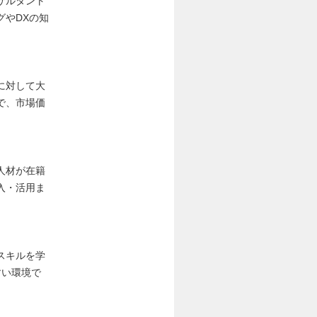
サルタント
グやDXの知
に対して大
で、市場価
人材が在籍
入・活用ま
スキルを学
すい環境で