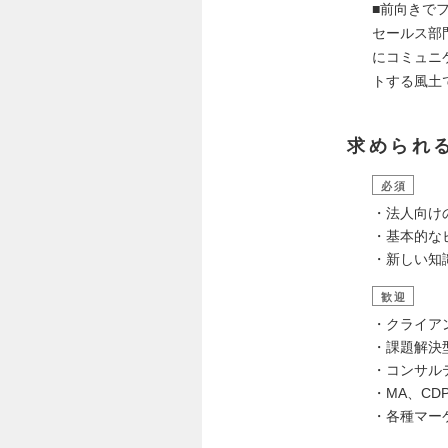
■前向きで
セールス部
にコミュニ
トする風土
求められ
必須
・法人向け
・基本的な
・新しい知
歓迎
・クライア
・課題解決
・コンサル
・MA、C
・各種マー