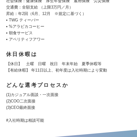
社会保険：健康保険 厚生年金保険 雇用保険 労災保険
交通費：全額支給 （上限3万円／月）
昇給：年2回（6月、12月 ※規定に基づく）
• TWG ティーバー
• %アラビカコーヒー
• 朝食サービス
• アペリティフアワー
休日休暇は
【休日】 土曜 日曜 祝日 年末年始 夏季休暇等
【有給休暇】 年11日以上、初年度は入社時期により変動
どんな選考プロセスか
(1)カジュアル面談・一次面接
(2)COO二次面接
(3)CEO最終面接
#入社時期は相談可能