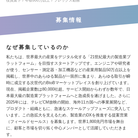
役員直下
年収600万以上
フレックス勤務
募集情報
なぜ募集しているのか
私たちは、世界最大の産業をデジタル化する「21世紀最大の製造業プ
ラットフォーム」を目指すスタートアップです。エンジニアや研究者
が使う、センサー・測定器・加工機器などの産業用製品50万点以上を
掲載し、世界中のあらゆる製品が一箇所に集まり、あらゆる取引が瞬
時に成立する次世代のBtoBマーケットプレイスを創り上げています。
現在、掲載企業数は80,000社超。サービス開始からわずか数年で、日
本最大級の製造業プラットフォームへと急成長を遂げました。さらに
2025年には、テレビCM放映の開始、海外11カ国への事業展開など、
プロダクト・組織ともに、急速なスケールアップフェーズに突入して
います。この急拡大を支えるため、製造業のDXを推進する提案営業
（フィールドセールス）を募集します。世界1,800兆円市場を舞台
に、顧客と市場を切り拓く中心メンバーとして活躍していただきま
す。