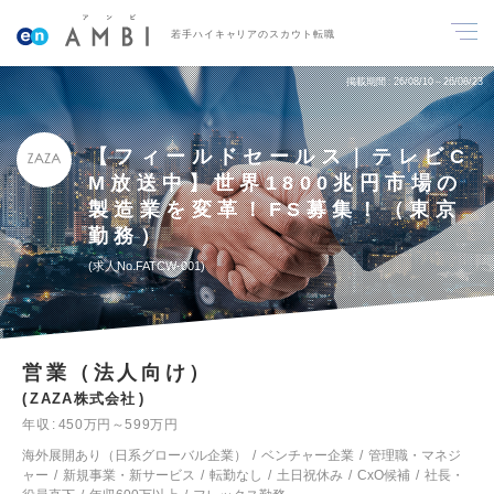
若手ハイキャリアのスカウト転職
掲載期間
26/08/10～26/08/23
【フィールドセールス｜テレビC
M放送中】世界1800兆円市場の
製造業を変革！FS募集！（東京
勤務）
求人No.FATCW-001
営業（法人向け）
ZAZA株式会社
年収
450万円～599万円
海外展開あり（日系グローバル企業）
ベンチャー企業
管理職・マネジ
ャー
新規事業・新サービス
転勤なし
土日祝休み
CxO候補
社長・