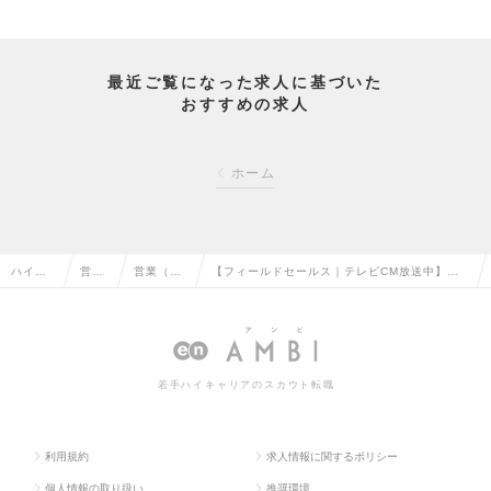
最近ご覧になった求人に基づいた
おすすめの求人
ホーム
ハイク
営業
営業（法
【フィールドセールス｜テレビCM放送中】世
ラス求
系の
人向け）
界1800兆円市場の製造業を変革！FS募集！
人TOP
転職
の転職
（東京勤務）の求人情報
若手ハイキャリアのスカウト転職
利用規約
求人情報に関するポリシー
個人情報の取り扱い
推奨環境