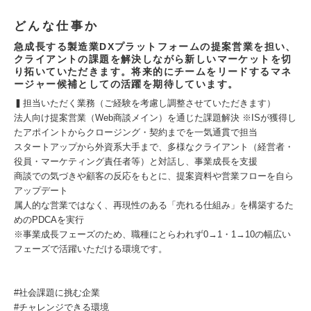
どんな仕事か
急成長する製造業DXプラットフォームの提案営業を担い、
クライアントの課題を解決しながら新しいマーケットを切
り拓いていただきます。将来的にチームをリードするマネ
ージャー候補としての活躍を期待しています。
▍担当いただく業務（ご経験を考慮し調整させていただきます）
法人向け提案営業（Web商談メイン）を通じた課題解決 ※ISが獲得し
たアポイントからクロージング・契約までを一気通貫で担当
スタートアップから外資系大手まで、多様なクライアント（経営者・
役員・マーケティング責任者等）と対話し、事業成長を支援
商談での気づきや顧客の反応をもとに、提案資料や営業フローを自ら
アップデート
属人的な営業ではなく、再現性のある「売れる仕組み」を構築するた
めのPDCAを実行
※事業成長フェーズのため、職種にとらわれず0→1・1→10の幅広い
フェーズで活躍いただける環境です。
#社会課題に挑む企業
#チャレンジできる環境