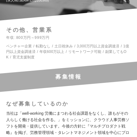
求人No.SERA-12bp100369
その他、営業系
年収
800万円～999万円
ベンチャー企業
転勤なし
土日祝休み
3,000万円以上資金調達済
1億
円以上資金調達済
年収600万以上
リモートワーク可能
副業してもO
K
育児支援制度
募集情報
なぜ募集しているのか
当社は「well-working 労働にまつわる社会課題をなくし、誰もがその
人らしく働ける社会を作る。」をミッションに、クラウド人事労務ソ
フトを開発・提供しています。今後の方針に『マルチプロダクト戦
略』を掲げ、労務管理領域・タレントマネジメント領域を中心にプロ