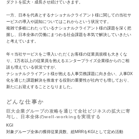
ダクトを拡大・成長させ続けていきます。
一方、日本を代表とするナショナルクライアント様に関しての当社サ
ービスの導入や認知についてはこれからという状況です。
複雑で多岐にわたっているナショナルクライアント様の課題を深く把
握し、日本全体の労働にまつわる社会課題を本気で解決していきたい
と考えています。
年々当社サービスをご導入いただくお客様の従業員規模も大きくな
り、1万名以上の従業員を抱えるエンタープライズ企業様からのご相
談も増えている状況ですが、
ナショナルクライアント様が抱える人事労務課題に向き合い、人事DX
化を通じた課題解決を推進する役割の重要性が社内でも増しており、
新たにお迎えすることとなりました。
どんな仕事か
巨大企業グループの攻略を通じて全社ビジネスの拡大に寄
与し、日本全体のwell-workingを実現する
KGI
対象グループ全体の獲得従業員数、総MRRをKGIとして定め活動