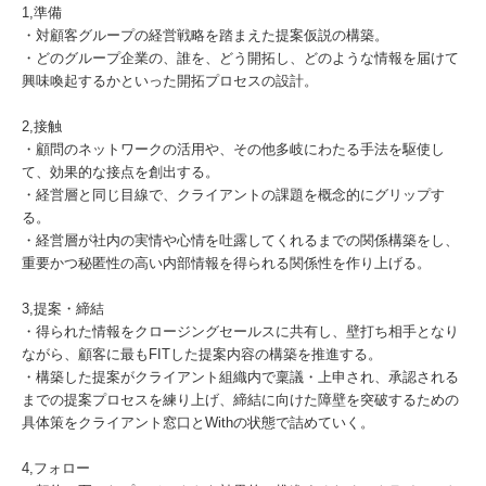
1,準備
・対顧客グループの経営戦略を踏まえた提案仮説の構築。
・どのグループ企業の、誰を、どう開拓し、どのような情報を届けて
興味喚起するかといった開拓プロセスの設計。
2,接触
・顧問のネットワークの活用や、その他多岐にわたる手法を駆使し
て、効果的な接点を創出する。
・経営層と同じ目線で、クライアントの課題を概念的にグリップす
る。
・経営層が社内の実情や心情を吐露してくれるまでの関係構築をし、
重要かつ秘匿性の高い内部情報を得られる関係性を作り上げる。
3,提案・締結
・得られた情報をクロージングセールスに共有し、壁打ち相手となり
ながら、顧客に最もFITした提案内容の構築を推進する。
・構築した提案がクライアント組織内で稟議・上申され、承認される
までの提案プロセスを練り上げ、締結に向けた障壁を突破するための
具体策をクライアント窓口とWithの状態で詰めていく。
4,フォロー