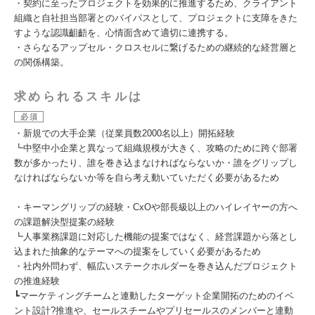
・契約に至ったプロジェクトを効果的に推進するため、クライアント
組織と自社担当部署とのバイパスとして、プロジェクトに支障をきた
すような認識齟齬を、心情面含めて適切に連携する。
・さらなるアップセル・クロスセルに繋げるための継続的な経営層と
の関係構築。
求められるスキルは
必須
・新規での大手企業（従業員数2000名以上）開拓経験
┗中堅中小企業と異なって組織規模が大きく、攻略のために跨ぐ部署
数が多かったり、誰を巻き込まなければならないか・誰をグリップし
なければならないか等を自ら考え動いていただく必要があるため
・キーマングリップの経験・CxOや部長級以上のハイレイヤーの方へ
の課題解決型提案の経験
┗人事業務課題に対応した機能の提案ではなく、経営課題から落とし
込まれた抽象的なテーマへの提案をしていく必要があるため
・社内外問わず、幅広いステークホルダーを巻き込んだプロジェクト
の推進経験
┗マーケティングチームと連動したターゲット企業開拓のためのイベ
ント設計?推進や、セールスチームやプリセールスのメンバーと連動