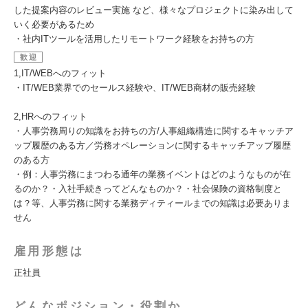
した提案内容のレビュー実施 など、様々なプロジェクトに染み出して
いく必要があるため
・社内ITツールを活用したリモートワーク経験をお持ちの方
歓迎
1,IT/WEBへのフィット
・IT/WEB業界でのセールス経験や、IT/WEB商材の販売経験
2,HRへのフィット
・人事労務周りの知識をお持ちの方/人事組織構造に関するキャッチア
ップ履歴のある方／労務オペレーションに関するキャッチアップ履歴
のある方
・例：人事労務にまつわる通年の業務イベントはどのようなものが在
るのか？・入社手続きってどんなものか？・社会保険の資格制度と
は？等、人事労務に関する業務ディティールまでの知識は必要ありま
せん
雇用形態は
正社員
どんなポジション・役割か