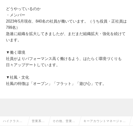
どうやっているのか
・メンバー
2023年5月現在、840名の社員が働いています。（うち役員・正社員は
799名）
急速に組織を拡大してきましたが、まだまだ組織拡大・強化を続けて
います。
▼働く環境
社員がよりパフォーマンス高く働けるよう、はたらく環境づくりも
日々アップデートしています。
▼社風・文化
社風の特徴は「オープン」「フラット」「遊び心」です。
ハイクラス求
営業系の
その他、営業系
キーアカウントマネージャー
人TOP
転職
の転職
の求人情報