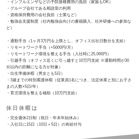
・インフルエンザなどの予防接種費用の負担（家族もOK）
・グループ会社である相談室の利用
・資格保持費用の会社負担（士業など）
・勉強会支援制度（社内勉強会向けの書籍購入、社外研修への参加な
ど）
・通勤手当（1ヶ月3万円を上限とし、オフィス出社日数分を支給）
・リモートワーク手当（+5000円/月）
・リモートワーク環境を整える手当（入社時に25,000円）
・引越手当（オフィス近くに引っ越すと10万円支給 ※通勤時間が30
分以内の距離になる方が対象）
・出生準備休暇（男女とも5日）
・3歳までの特別看護休暇（従業員1名につき、法定休業と別にお子さ
まの人数×5日/年）
・育児環境を整える補助（10万円支給）
休日休暇は
・完全週休2日制（祝日・年末年始休み）
・入社日に15日（10日＋5日）の有給付与