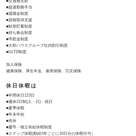
■交通費支給
■超過勤務手当
■退職金制度
■資格取得支援
■財形貯蓄制度
■持ち株会制度
■弔慰金制度
■大和ハウスグループ社内割引制度
■GLTD制度
加入保険
健康保険、厚生年金、雇用保険、労災保険
休日休暇は
■年間休日123日
■週休2日制(土・日)・祝日
■夏季休暇
■年末年始
■有休
■慶弔・積立有給休暇制度
■ステップ休暇(勤続3年ごとに10日分の休暇付与）