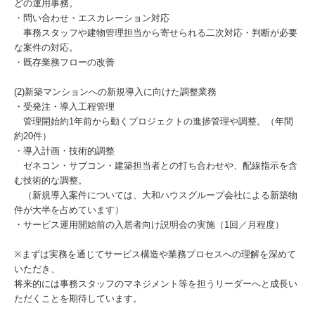
どの運用事務。
・問い合わせ・エスカレーション対応
事務スタッフや建物管理担当から寄せられる二次対応・判断が必要
な案件の対応。
・既存業務フローの改善
(2)新築マンションへの新規導入に向けた調整業務
・受発注・導入工程管理
管理開始約1年前から動くプロジェクトの進捗管理や調整。（年間
約20件）
・導入計画・技術的調整
ゼネコン・サブコン・建築担当者との打ち合わせや、配線指示を含
む技術的な調整。
（新規導入案件については、大和ハウスグループ会社による新築物
件が大半を占めています）
・サービス運用開始前の入居者向け説明会の実施（1回／月程度）
※まずは実務を通じてサービス構造や業務プロセスへの理解を深めて
いただき、
将来的には事務スタッフのマネジメント等を担うリーダーへと成長い
ただくことを期待しています。