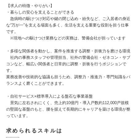
【求人の特徴・やりがい】
・暮らしの安心を支えることができる
急病時の駆けつけ対応や鍵の閉じ込め・紛失など、ご入居者の身近
な“万が一”を支える場面も多く、生活を支える重要な役割を担う仕事
です。
※現地への駆けつけ業務などの実務は、警備会社が担っています
・多様な関係者を動かし、案件を推進する調整・折衝力を磨ける環境
社内の事務スタッフや管理担当、社外の警備会社・ゼネコン・サブ
コンなど、幅広い関係者と日常的に調整・折衝を行うポジションで
す。
業務改善や技術的な協議も担うため、調整力・推進力・専門知識をバ
ランスよく磨くことができます。
・自社サービス×標準導入による盤石な事業基盤
景気に左右されにくく、売上約10億円・導入戸数約112,000戸規模
の堅固な基盤のもと、腰を据えて長期的にキャリアを築ける環境が整
っています。
求められるスキルは