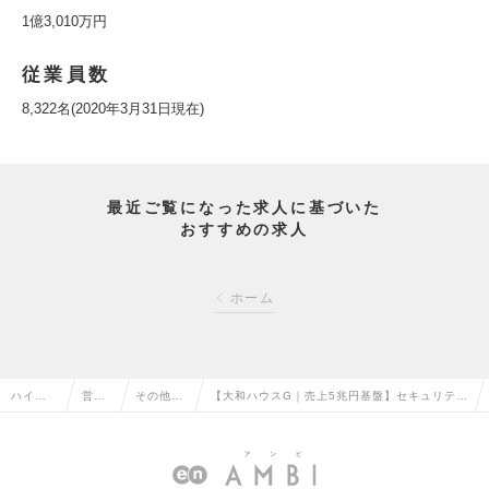
1億3,010万円
従業員数
8,322名(2020年3月31日現在)
最近ご覧になった求人に基づいた
おすすめの求人
ホーム
ハイク
営業
その他、
【大和ハウスG｜売上5兆円基盤】セキュリティ
ラス求
系の
営業系の
サービスの企画推進/フレックス制・年間休日1
人TOP
転職
転職
23日の求人情報