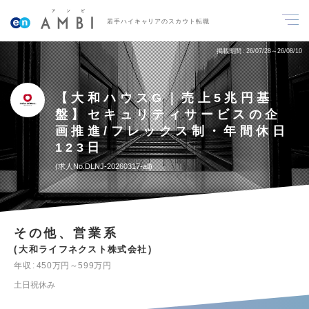
若手ハイキャリアのスカウト転職
掲載期間
26/07/28～26/08/10
【大和ハウスG｜売上5兆円基
盤】セキュリティサービスの企
画推進/フレックス制・年間休日
123日
求人No.DLNJ-20260317-all
その他、営業系
大和ライフネクスト株式会社
年収
450万円～599万円
土日祝休み