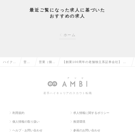
最近ご覧になった求人に基づいた
おすすめの求人
ホーム
ハイクラ
営業
営業（個人
【創業100周年の老舗独立系証券会社】 リ
ス求人T
系の
向け）の転
テール営業（全国型・エリア/店舗限定型）
OP
転職
職
の求人情報
若手ハイキャリアのスカウト転職
利用規約
求人情報に関するポリシー
個人情報の取り扱い
推奨環境
ヘルプ・お問い合わせ
参画のお問い合わせ