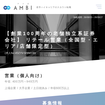
若手ハイキャリアのスカウト転職
掲載期間
26/08/03～26/09/27
【創業100周年の老舗独立系証券
会社】 リテール営業（全国型・エ
リア/店舗限定型）
求人No.VDZYV-SHINO30
営業（個人向け）
年収
400万円～949万円
上場企業
大手企業
土日祝休み
年収600万以上
募集情報