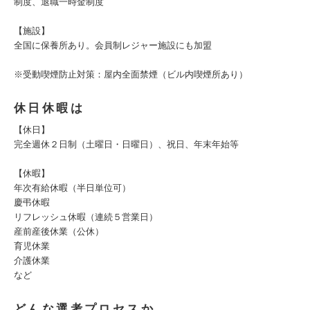
制度、退職一時金制度
【施設】
全国に保養所あり。会員制レジャー施設にも加盟
※受動喫煙防止対策：屋内全面禁煙（ビル内喫煙所あり）
休日休暇は
【休日】
完全週休２日制（土曜日・日曜日）、祝日、年末年始等
【休暇】
年次有給休暇（半日単位可）
慶弔休暇
リフレッシュ休暇（連続５営業日）
産前産後休業（公休）
育児休業
介護休業
など
どんな選考プロセスか