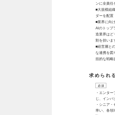
ンに全責任
■大規模組
ダーを配置
■業界に向
AIのトッ
造業界はど
割を担いま
■経営層と
な連携を図
括的な戦略
求められ
必須
・エンター
じ、インパ
・シニア・
率い、各領