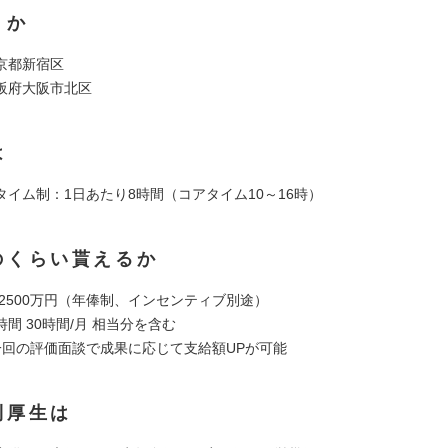
くか
京都新宿区
阪府大阪市北区
は
タイム制：1日あたり8時間（コアタイム10～16時）
のくらい貰えるか
～2500万円（年俸制、インセンティブ別途）
間 30時間/月 相当分を含む
一回の評価面談で成果に応じて支給額UPが可能
利厚生は