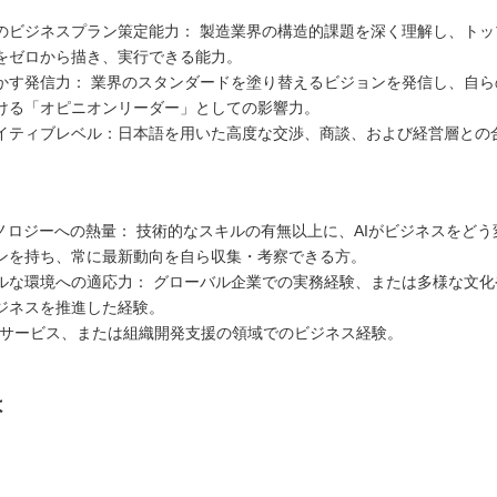
のビジネスプラン策定能力： 製造業界の構造的課題を深く理解し、トッ
をゼロから描き、実行できる能力。
かす発信力： 業界のスタンダードを塗り替えるビジョンを発信し、自ら
ける「オピニオンリーダー」としての影響力。
イティブレベル：日本語を用いた高度な交渉、商談、および経営層との
クノロジーへの熱量： 技術的なスキルの有無以上に、AIがビジネスをど
ンを持ち、常に最新動向を自ら収集・考察できる方。
ルな環境への適応力： グローバル企業での実務経験、または多様な文化
ジネスを推進した経験。
、ITサービス、または組織開発支援の領域でのビジネス経験。
は