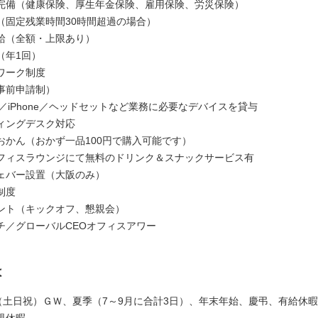
完備（健康保険、厚生年金保険、雇用保険、労災保険）
（固定残業時間30時間超過の場合）
給（全額・上限あり）
（年1回）
ワーク制度
事前申請制）
ok／iPhone／ヘッドセットなど業務に必要なデバイスを貸与
ィングデスク対応
おかん（おかず一品100円で購入可能です）
フィスラウンジにて無料のドリンク＆スナックサービス有
ェバー設置（大阪のみ）
制度
ント（キックオフ、懇親会）
チ／グローバルCEOオフィスアワー
は
日（土日祝）ＧＷ、夏季（7～9月に合計3日）、年末年始、慶弔、有給休
児休暇