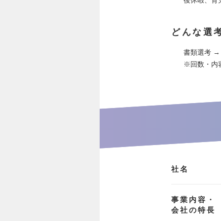
どんな選
書類選考 →
※回数・内
社名
事業内容・
会社の特長