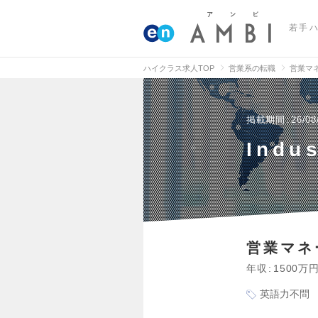
若手
ハイクラス求人TOP
営業系の転職
営業マ
掲載期間
26/08
Indu
営業マネ
年収
1500万
英語力不問