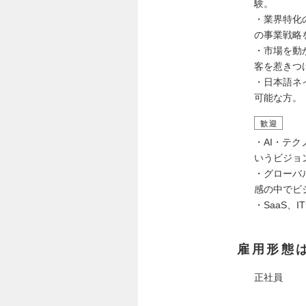
験。
・業界特化
の事業戦略
・市場を動
客を惹きつ
・日本語ネ
可能な方。
歓迎
・AI・テ
いうビジョ
・グローバ
感の中でビ
・SaaS
雇用形態
正社員