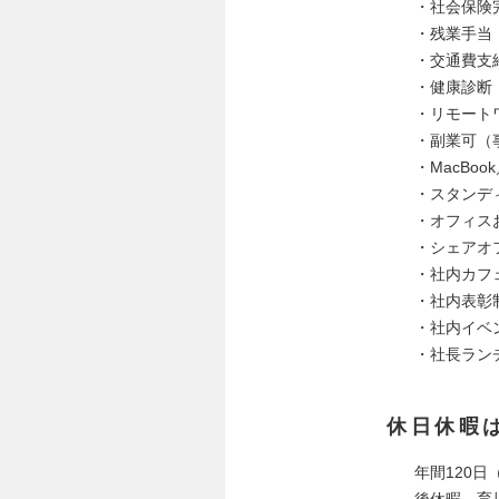
・社会保険
・残業手当
・交通費支
・健康診断
・リモート
・副業可（
・MacBo
・スタンデ
・オフィス
・シェアオ
・社内カフ
・社内表彰
・社内イベ
・社長ラン
休日休暇
年間120
後休暇、育