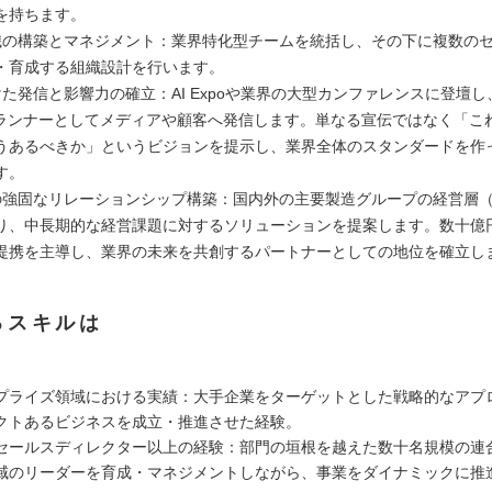
を持ちます。
織の構築とマネジメント：業界特化型チームを統括し、その下に複数の
・育成する組織設計を行います。
けた発信と影響力の確立：AI Expoや業界の大型カンファレンスに登壇し
プランナーとしてメディアや顧客へ発信します。単なる宣伝ではなく「こ
うあるべきか」というビジョンを提示し、業界全体のスタンダードを作
す。
の強固なリレーションシップ構築：国内外の主要製造グループの経営層（
り、中長期的な経営課題に対するソリューションを提案します。数十億
提携を主導し、業界の未来を共創するパートナーとしての地位を確立し
るスキルは
プライズ領域における実績：大手企業をターゲットとした戦略的なアプ
クトあるビジネスを成立・推進させた経験。
セールスディレクター以上の経験：部門の垣根を越えた数十名規模の連
域のリーダーを育成・マネジメントしながら、事業をダイナミックに推