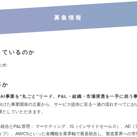
募集情報
しているのか
ため
事か
AI事業を“丸ごと”リード、P&L・組織・市場浸透を一手に担う
向けた事業開発の立案から、サービス提供に至る一連の流れすべてにお
果たしていただきます。
直統合とP&L管理： マーケティング、IS（インサイドセールス）、AE（
ィブ）、AM/CSといった各機能を業界軸で垂直統合し、製造業界への市