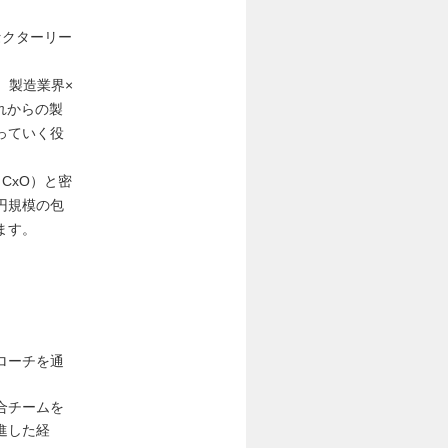
セクターリー
、製造業界×
れからの製
っていく役
CxO）と密
円規模の包
ます。
ローチを通
合チームを
進した経