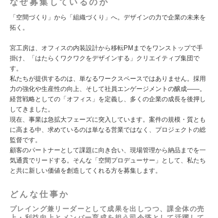
なぜ募集しているのか
「空間づくり」から「組織づくり」へ。デザインの力で企業の未来を
拓く。
宮工房は、オフィスの内装設計から移転PMまでをワンストップで手
掛け、「はたらくワクワクをデザインする」クリエイティブ集団で
す。
私たちが提供するのは、単なるワークスペースではありません。採用
力の強化や生産性の向上、そして社員エンゲージメントの醸成――。
経営戦略としての「オフィス」を定義し、多くの企業の成長を後押し
してきました。
現在、事業は急拡大フェーズに突入しています。案件の規模・質とも
に高まる中、求めているのは単なる営業ではなく、プロジェクトの総
監督です。
顧客のパートナーとして課題に向き合い、現場管理から納品までを一
気通貫でリードする。そんな「空間プロデューサー」として、私たち
と共に新しい価値を創造してくれる方を募集します。
どんな仕事か
プレイング兼リーダーとして成果を出しつつ、課全体の売
上・利益向上とメンバー育成を担う司令塔として活躍して