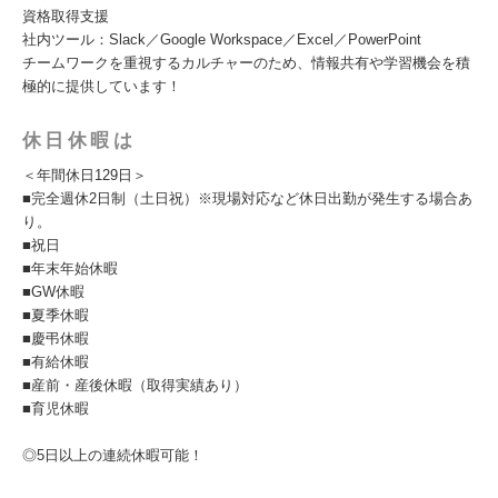
資格取得支援
社内ツール：Slack／Google Workspace／Excel／PowerPoint
チームワークを重視するカルチャーのため、情報共有や学習機会を積
極的に提供しています！
休日休暇は
＜年間休日129日＞
■完全週休2日制（土日祝）※現場対応など休日出勤が発生する場合あ
り。
■祝日
■年末年始休暇
■GW休暇
■夏季休暇
■慶弔休暇
■有給休暇
■産前・産後休暇（取得実績あり）
■育児休暇
◎5日以上の連続休暇可能！