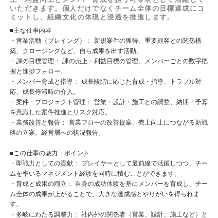
いただきます。個人だけでなくチーム全体の目標達成にコ
ミットし、組織文化の体現と浸透を推進します。
■主な仕事内容
・営業活動（プレイング）： 新規案件の獲得、重要顧客との関係構
築、クロージングなど、自ら成果を出す活動。
・課の目標管理： 課の売上・利益目標の管理、メンバーごとの数字把
握と進捗フォロー。
・メンバー育成と指導： 成長段階に応じた育成・指導、トラブル対
応、成長停滞時の介入。
・案件・プロジェクト管理： 営業・設計・施工との調整、納期・予算
を意識した案件推進とリスク対応。
・業務改善と報告： 営業フローの改善提案、売上向上につながる新戦
略の立案、経営層への状況報告。
■この仕事の魅力・ポイント
・即戦力としての貢献： プレイヤーとして最前線で活躍しつつ、チー
ムを率いるマネジメント経験を同時に積むことができます。
・育成と成果の両立： 自身の成功体験を基にメンバーを育成し、チー
ム全体の成果が上がることで、大きな達成感とやりがいを得られま
す。
・多岐にわたる調整力： 社内外の関係者（営業、設計、施工など）と