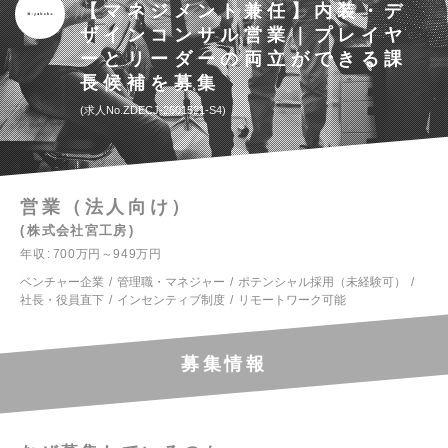
【マネジメント兼任】内装・デ
ザインコンサル営業｜プレイヤ
ーとリーダーの両立ができる課
長候補を募集
求人No.ZDECJ-2601521-S4
営業（法人向け）
株式会社宮工房
年収
700万円～949万円
ベンチャー企業
管理職・マネジャー
ポテンシャル採用（未経験可）
社長・役員直下
インセンティブ制度
リモートワーク可能
募集情報