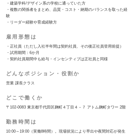
・建築学科/デザイン系の学校に通っていた方
・複数の関係者をまとめ、品質・コスト・納期のバランスを取った経
験
・リーダー経験や育成経験方
雇用形態は
・正社員（ただし入社半年間は契約社員、その後正社員登用前提）
・試用期間：6か月
・契約社員期間中も給与・インセンティブは正社員と同様
どんなポジション・役割か
営業 課長クラス
どこで働くか
〒102-0083 東京都千代田区麹町４丁目４－７ アトム麹町タワー 2階
勤務時間は
10:00～19:00（実働8時間）。現場状況により早出や夜間対応が発生