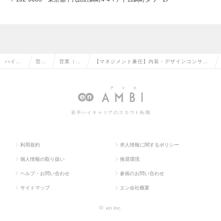
ハイク
営業
営業（法
【マネジメント兼任】内装・デザインコンサル
ラス求
系の
人向け）
営業｜プレイヤーとリーダーの両立ができる課
人TOP
転職
の転職
長候補を募集の求人情報
若手ハイキャリアのスカウト転職
利用規約
求人情報に関するポリシー
個人情報の取り扱い
推奨環境
ヘルプ・お問い合わせ
参画のお問い合わせ
サイトマップ
エン会社概要
©
en Inc.