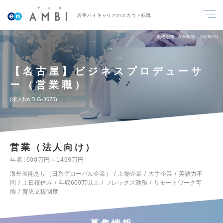
若手ハイキャリアのスカウト転職
掲載期間
26/08/06～26/08/19
【名古屋】ビジネスプロデューサ
ー（営業職）
求人No.DIG-3676
営業（法人向け）
年収
600万円～1499万円
海外展開あり（日系グローバル企業）
上場企業
大手企業
英語力不
問
土日祝休み
年収600万以上
フレックス勤務
リモートワーク可
能
育児支援制度