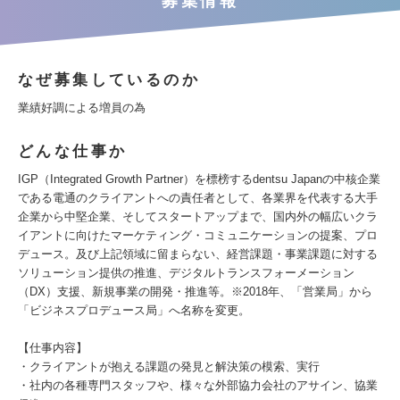
募集情報
なぜ募集しているのか
業績好調による増員の為
どんな仕事か
IGP（Integrated Growth Partner）を標榜するdentsu Japanの中核企業
である電通のクライアントへの責任者として、各業界を代表する大手
企業から中堅企業、そしてスタートアップまで、国内外の幅広いクラ
イアントに向けたマーケティング・コミュニケーションの提案、プロ
デュース。及び上記領域に留まらない、経営課題・事業課題に対する
ソリューション提供の推進、デジタルトランスフォーメーション
（DX）支援、新規事業の開発・推進等。※2018年、「営業局」から
「ビジネスプロデュース局」へ名称を変更。
【仕事内容】
・クライアントが抱える課題の発見と解決策の模索、実行
・社内の各種専門スタッフや、様々な外部協力会社のアサイン、協業