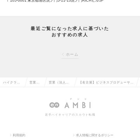
〒105-0001 東京都港区虎ノ門5-11-13虎ノ門RICHビル5F
最近ご覧になった求人に基づいた
おすすめの求人
ホーム
ハイクラス
営業系
営業（法人向
【名古屋】ビジネスプロデューサー
求人TOP
の転職
け）の転職
（営業職）の求人情報
若手ハイキャリアのスカウト転職
利用規約
求人情報に関するポリシー