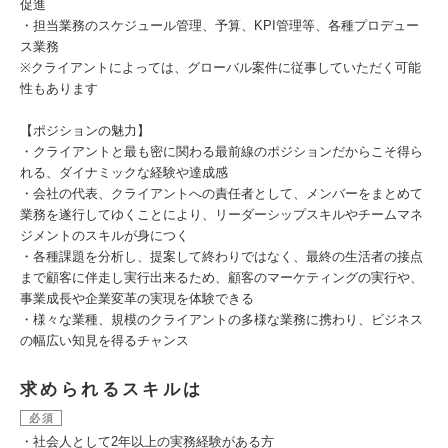
促進
・担当業務のスケジュール管理、予算、KPI管理等、各種プロデュー
ス業務
※クライアントによっては、グローバル案件に従事していただく可能
性もあります
【ポジションの魅力】
・クライアントと最も密に関わる最前線のポジションだからこそ得ら
れる、ダイナミックな経験や達成感
・会社の代表、クライアントへの責任者として、メンバーをまとめて
業務を遂行してゆくことにより、リーダーシップスキルやチームマネ
ジメントのスキルが身につく
・各種課題を分析し、提案して終わりではなく、最終の生活者の接点
まで顧客に伴走し実行出来るため、顧客のマーケティングの実行や、
事業成長や企業変革の実現を体験できる
・様々な業種、規模のクライアントの多様な業務に携わり、ビジネス
の幅広い知見を得るチャンス
求められるスキルは
必須
・社会人として2年以上の実務経験がある方