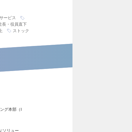
サービス
社長・役員直下
上
ストック
ング本部（I
なソリュー