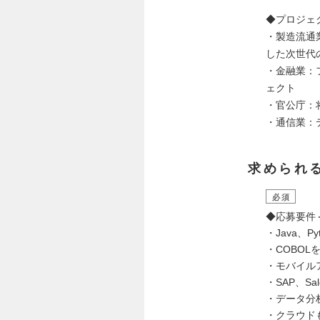
◆プロジェ
・製造流通
した次世代
・金融業：
ェクト
・官公庁：
・通信業：
求められ
必須
◆応募要件
・Java、P
・COBO
・モバイル
・SAP、Sa
・データ分
・クラウド