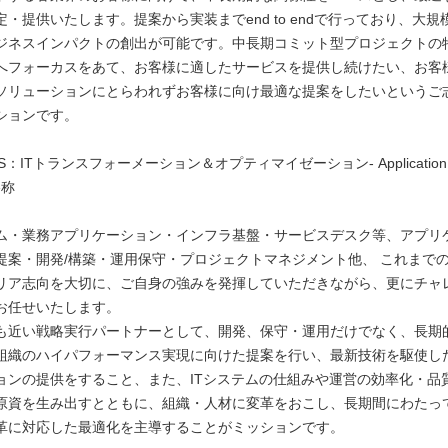
・提供いたします。提案から実装までend to endで行っており、大
ジネスインパクトの創出が可能です。中長期コミット型プロジェクトの
へフォーカスをあて、お客様に適したサービスを提供し続けたい、お客
ソリューションにとらわれずお客様に向け最適な提案をしたいというご
ションです。
MS：ITトランスフォーメーション＆オプティマイゼーション- Application M
略称
ム・業務アプリケーション・インフラ基盤・サービスデスク等、アプリ
提案・開発/構築・運用保守・プロジェクトマネジメント他、 これまで
リア志向を大切に、ご自身の強みを発揮していただきながら、更にチャ
お任せいたします。
も近い戦略実行パートナーとして、開発、保守・運用だけでなく、長期
組織のハイパフォーマンス実現に向けた提案を行い、最新技術を駆使し
ョンの提供をすること、また、ITシステムの仕組みや運営の効率化・品
原資を生み出すとともに、組織・人材に変革をおこし、長期間にわたっ
革に対応した最適化を主導することがミッションです。