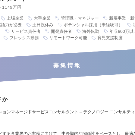
～1149万円
上場企業
大手企業
管理職・マネジャー
新規事業・新
英語力が必要
土日祝休み
ポテンシャル採用（未経験可）
者
サービス責任者
開発責任者
海外転勤
年収600万以
フレックス勤務
リモートワーク可能
育児支援制度
募集情報
事か
ションマネージドサービスコンサルタント – テクノロジー コンサルティ
）
ドする各業界のお客様に向けて、中長期的な関係性をベースとし、最適