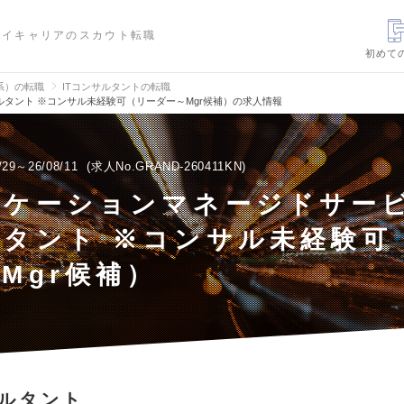
ハイキャリアのスカウト転職
初めて
信系）の転職
ITコンサルタントの転職
タント ※コンサル未経験可（リーダー～Mgr候補）の求人情報
/29～26/08/11
求人No.GRAND-260411KN
リケーションマネージドサー
ルタント ※コンサル未経験可
Mgr候補）
サルタント