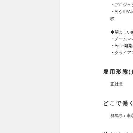
・プロジェ
・AIやR
験
◆望ましい
・チームマ
・Agile開
・クライア
雇用形態
正社員
どこで働
群馬県 / 東