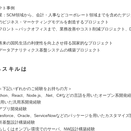
クト事例
業：SCM領域から、会計・人事などコーポレート領域までを含めたデジ
のビジネス・マーケティングモデルを創造するプロジェクト
フロント～バックオフィスまで、業務改善やコスト削減プロジェクト、
将来の国民生活の利便性を向上させ得る国家的なプロジェクト
データアナリティクス基盤システムの構築プロジェクト
るスキルは
＜下記いずれかのご経験をお持ちの方＞
ython、React、Node.js、.Net、C#などの言語を用いたオープン系開発
Lを用いた汎用系開発経験
アプリ開発経験
lesforce、Oracle、ServiceNowなどのパッケージを用いたカスタマイ
析基盤設計構築経験
もしくはオンプレ環境でのサーバ、NW設計構築経験