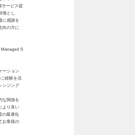
規模サービス提
特徴とし
様に感謝を
志向の方に
anaged S
ケーション
のご経験を活
レンジング
的な関係を
たより良い
質の最適化
てお客様の