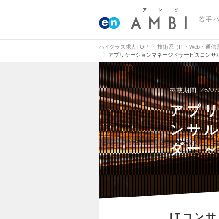
若手
ハイクラス求人TOP
技術系（IT・Web・通
アプリケーションマネージドサービスコンサル
掲載期間
26/07
アプ
ンサ
ダー～
ITコン