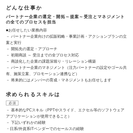
どんな仕事か
パートナー企業の選定・開拓～提案～受注とマネジメント
の全てのプロセスを担当
■お任せしたい業務内容
－ パートナー企業向けの拡販戦略・事業計画・アクションプランの立
案と実行
－ 開拓先の選定・アプローチ
－ 初期商談 ～ 受注までの全プロセス対応
－ 商談化した企業の課題深堀り・リレーション構築
－ パートナー企業のマネジメント（注力パートナーの設定やゴール共
有、施策立案、プロモーション連携など）
－ 将来的にはメンバーの育成・マネジメントもお任せします
求められるスキルは
必須
－ 基本的なPCスキル（PPTやスライド、エクセル等のソフトウェア
アプリケーションが使用できること）
－ 下記いずれかの経験
・日系/外資系ITベンダーでのセールスの経験