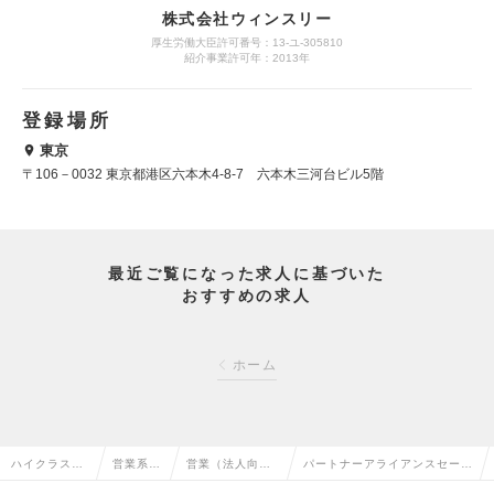
株式会社ウィンスリー
厚生労働大臣許可番号：13-ユ-305810
紹介事業許可年：2013年
登録場所
東京
〒106－0032 東京都港区六本木4-8-7 六本木三河台ビル5階
最近ご覧になった求人に基づいた
おすすめの求人
ホーム
ハイクラス求
営業系の
営業（法人向
パートナーアライアンスセール