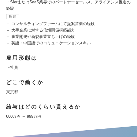
・SIerまたはSaaS業界でのパートナーセールス、アライアンス推進の
経験
歓迎
－ コンサルティングファームにて提案営業の経験
－ 大手企業に対する信頼関係構築能力
－ 事業開発や新規事業立ち上げの経験
－ 英語・中国語でのコミュニケーションスキル
雇用形態は
正社員
どこで働くか
東京都
給与はどのくらい貰えるか
600万円 ～ 999万円