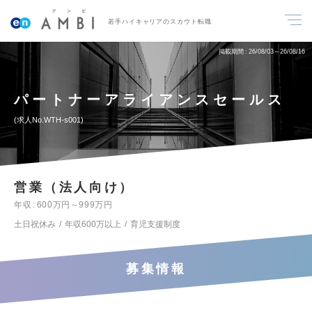
若手ハイキャリアのスカウト転職
掲載期間
26/08/03～26/08/16
パートナーアライアンスセールス
求人No.WTH-s001
営業（法人向け）
年収
600万円～999万円
土日祝休み
年収600万以上
育児支援制度
募集情報