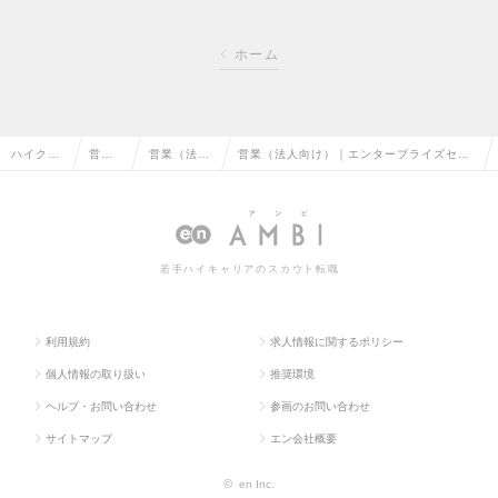
ホーム
ハイクラ
営業
営業（法人
営業（法人向け）｜エンタープライズセー
ス求人TO
系の
向け）の転
ルス｜リーダー・マネージャー候補の求人
P
転職
職
情報
若手ハイキャリアのスカウト転職
利用規約
求人情報に関するポリシー
個人情報の取り扱い
推奨環境
ヘルプ・お問い合わせ
参画のお問い合わせ
サイトマップ
エン会社概要
©
en Inc.