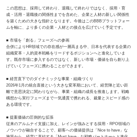
この思想は、採用して終わり、退職して終わりではなく、採用・育
成・活用・退職後の関係性までを含めた、企業と人材の新しい関係性
を築くための大きな指針となります。今後はこのBBBプラットフォー
ムを軸に、より多くの企業・人材との接点を広げていく予定です。
■ 市場を「創る」フェーズへの参画
合併によりHR領域での存在感が一層高まる中、日本を代表する企業の
組織変革・人的資本戦略をリードするポジションへと進化していま
す。既存市場に参入するのではなく、新しい市場・価値を自ら創り上
げていくフェーズに携わることができます。
■ 経営直下でのダイナミックな事業・組織づくり
2026年1月の統合直後という大きな変革期において、経営陣と近い距
離で意思決定に関わりながら、事業・組織の成長を推進します。戦略
構想から実行フェーズまで一気通貫で携われる、裁量とスピード感の
ある環境です。
■ 提案価値の圧倒的な拡張
従来のアルムナイ支援に加え、レインが強みとする採用・RPO領域の
ノウハウが融合することで、顧客への価値提供は「Nice to have」な
施策から、経営に直結する「Must have」な戦略パートナーへと進化