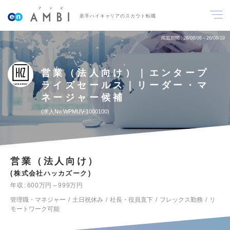
若手ハイキャリアのスカウト転職
掲載期間
26/08/06～26/08/19
営業（法人向け）｜エンタープ
ライズセールス｜リーダー・マ
ネージャー候補
求人No.WPMUV-1000100
営業（法人向け）
株式会社ハッカズーク
年収
600万円～999万円
管理職・マネジャー
土日祝休み
社長・役員直下
フレックス勤務
リ
モートワーク可能