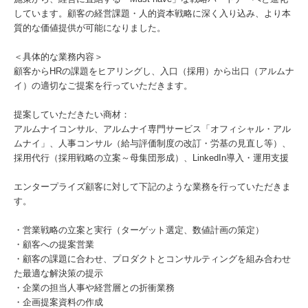
しています。顧客の経営課題・人的資本戦略に深く入り込み、より本
質的な価値提供が可能になりました。
＜具体的な業務内容＞
顧客からHRの課題をヒアリングし、入口（採用）から出口（アルムナ
イ）の適切なご提案を行っていただきます。
提案していただきたい商材：
アルムナイコンサル、アルムナイ専門サービス「オフィシャル・アル
ムナイ」、人事コンサル（給与評価制度の改訂・労基の見直し等）、
採用代行（採用戦略の立案～母集団形成）、LinkedIn導入・運用支援
エンタープライズ顧客に対して下記のような業務を行っていただきま
す。
・営業戦略の立案と実行（ターゲット選定、数値計画の策定）
・顧客への提案営業
・顧客の課題に合わせ、プロダクトとコンサルティングを組み合わせ
た最適な解決策の提示
・企業の担当人事や経営層との折衝業務
・企画提案資料の作成