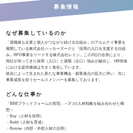
募集情報
なぜ募集しているのか
「退職後も企業と個人がつながり続ける仕組み」のアルムナイ事業を
展開している株式会社ハッカーズークと「採用の入口を支援する仕組
み」RPO事業をリードする株式会社レイン。この2社の合併により、
両社が培ってきた採用（入口）と退職（出口）強みが融合し、HR領域
における提供価値は大きく進化しています。
統合によって生まれた新たな事業機会・顧客接点の拡大に伴い、共に
事業成長を担うセールスメンバーを募集しております。
どんな仕事か
「BBBプラットフォームの実現」～3つの人材戦略を組み合わせた構
想～
・Buy（人材を採用）
・Build（人材を育成）
・Borrow（内部・外部人材の活用）