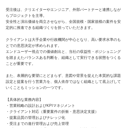
受注後は、クリエイターやエンジニア、外部パートナーと連携しなが
らプロジェクトを主導。
安全性と演出価値を両立させながら、全国規模・国家規模の案件を安
定的に推進できる組織づくりを担っていただきます。
クライアントは大手企業や行政機関が中心となり、高い要求水準のも
とでの意思決定が求められます。
エンドユーザー視点での価値創出と、当社の収益性・ポジショニング
を踏まえたバランスある判断を、組織として実行できる状態をつくる
ことが重要です。
また、表層的な要望にとどまらず、意図や背景を捉えた本質的な課題
設定と提案を行う営業力を、個人依存ではなく組織として底上げして
いくこともミッションの一つです。
【具体的な業務内容】
・営業戦略の設計およびKPIマネジメント
・クライアント対応（重要案件の折衝・意思決定支援）
・提案品質の管理およびナレッジ化
・受注までの進行管理および売上管理