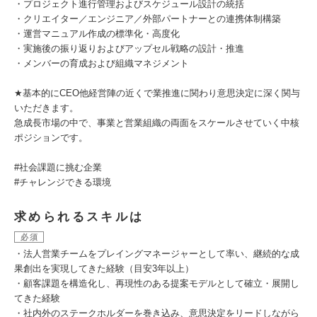
・プロジェクト進行管理およびスケジュール設計の統括
・クリエイター／エンジニア／外部パートナーとの連携体制構築
・運営マニュアル作成の標準化・高度化
・実施後の振り返りおよびアップセル戦略の設計・推進
・メンバーの育成および組織マネジメント
★基本的にCEO他経営陣の近くで業推進に関わり意思決定に深く関与
いただきます。
急成長市場の中で、事業と営業組織の両面をスケールさせていく中核
ポジションです。
#社会課題に挑む企業
#チャレンジできる環境
求められるスキルは
必須
・法人営業チームをプレイングマネージャーとして率い、継続的な成
果創出を実現してきた経験（目安3年以上）
・顧客課題を構造化し、再現性のある提案モデルとして確立・展開し
てきた経験
・社内外のステークホルダーを巻き込み、意思決定をリードしながら