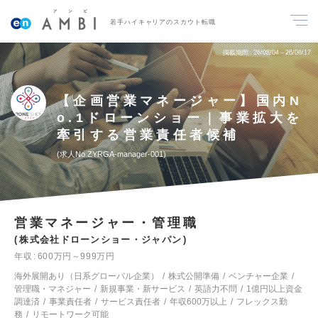
若手ハイキャリアのスカウト転職
掲載期間
26/08/04～26/08/17
【企画営業マネージャー】国内N
o.1ドローンショー｜事業拡大を
牽引する営業責任者候補
求人No.ZYRGA-manager-001
営業マネージャー・管理職
株式会社ドローンショー・ジャパン
年収
600万円～999万円
海外展開あり（日系グローバル企業）
株式公開準備
ベンチャー企業
管理職・マネジャー
新規事業・新サービス
英語力不問
1億円以上資金
調達済
事業責任者
サービス責任者
年収600万以上
フレックス勤
務
リモートワーク可能