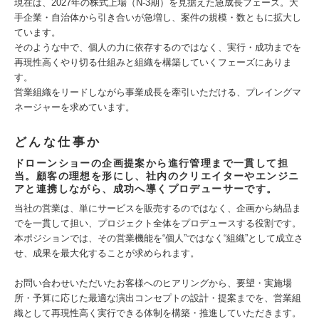
現在は、2027年の株式上場（N-3期）を見据えた急成長フェーズ。大
手企業・自治体から引き合いが急増し、案件の規模・数ともに拡大し
ています。
そのような中で、個人の力に依存するのではなく、実行・成功までを
再現性高くやり切る仕組みと組織を構築していくフェーズにありま
す。
営業組織をリードしながら事業成長を牽引いただける、プレイングマ
ネージャーを求めています。
どんな仕事か
ドローンショーの企画提案から進行管理まで一貫して担
当。顧客の理想を形にし、社内のクリエイターやエンジニ
アと連携しながら、成功へ導くプロデューサーです。
当社の営業は、単にサービスを販売するのではなく、企画から納品ま
でを一貫して担い、プロジェクト全体をプロデュースする役割です。
本ポジションでは、その営業機能を“個人”ではなく“組織”として成立さ
せ、成果を最大化することが求められます。
お問い合わせいただいたお客様へのヒアリングから、要望・実施場
所・予算に応じた最適な演出コンセプトの設計・提案までを、営業組
織として再現性高く実行できる体制を構築・推進していただきます。