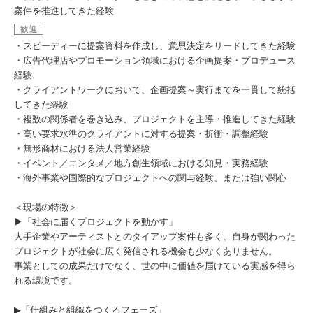
案件を推進してきた経験
歓迎
・スピーディーに提案資料を作成し、意思決定をリードしてきた経験
・広告代理店やプロモーション領域における企画提案・プロデュース
経験
・クライアントワークにおいて、企画提案～実行までを一貫して統括
してきた経験
・複数の関係者を巻き込み、プロジェクトを主導・推進してきた経験
・高い要求水準のクライアントに対する提案・折衝・調整経験
・無形商材における法人営業経験
・イベント／エンタメ／地方創生領域における知見・実務経験
・海外事業や国際的なプロジェクトへの関与経験、または強い関心
＜現場の特徴＞
▶「社会に届くプロジェクトを動かす」
大手企業やアーティストとのタイアップ案件も多く、自身が関わった
プロジェクトが社会に広く発信される機会も少なくありません。
事業としての成果だけでなく、世の中に価値を届けている実感を得ら
れる環境です。
▶「仕組みと組織をつくるフェーズ」