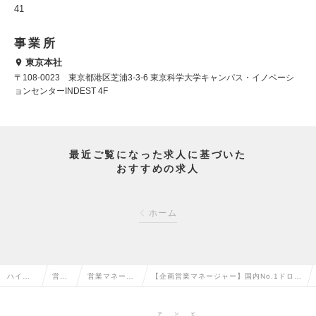
41
事業所
東京本社
〒108-0023 東京都港区芝浦3-3-6 東京科学大学キャンパス・イノベーシ
ョンセンターINDEST 4F
最近ご覧になった求人に基づいた
おすすめの求人
ホーム
ハイク
営業
営業マネージ
【企画営業マネージャー】国内No.1ドロー
ラス求
系の
ャー・管理職
ンショー｜事業拡大を牽引する営業責任者