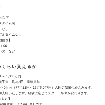
0
ｈ以下
スタイム制
ムなし
ブルタイムなし
勤務例】
9：00
：00 など
のくらい貰えるか
 ～ 1,000万円
種手当＋賞与2回＋業績賞与
40ｈ分（7万422円～17万6,047円）の固定残業代を含みます。
加支給いたします。経験に応じてスタート年俸が変わります。
：6ヶ月
の雇用形態は【契約社員】です。