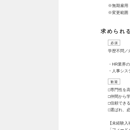
※無期雇用
※変更範囲
求められ
必須
学歴不問／
・HR業界
・人事システ
歓迎
□専門性を
□仲間から
□信頼でき
□選ばれ、
【未経験入
「フィード