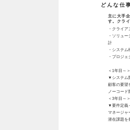
どんな仕
主に大手企
す。クラ
・クライア
・ソリュー
計
・システム
・プロジェ
＜1年目～
▼システム
顧客の要望
ノーコード
＜3年目～
▼要件定義
マネージャ
潜在課題を