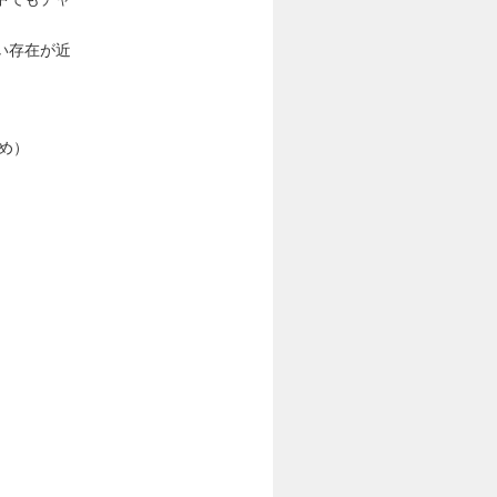
い存在が近
め）