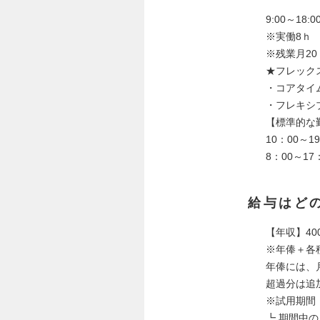
9:00～18:0
※実働8ｈ
※残業月20
★フレック
・コアタイ
・フレキシ
【標準的な
10：00～1
8：00～17
給与はど
【年収】400
※年俸＋各
年俸には、月
超過分は追
※試用期間
┗ 期間中