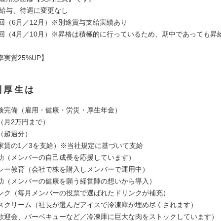
の給与、待遇に変更なし
2回（6月／12月）※別途賞与支給実績あり
2回（4月／10月）※昇格は積極的に行っているため、期中であっても昇
実質25%UP】
利厚生は
険完備（雇用・健康・労災・厚⽣年金）
（月2万円まで）
（超過分）
家賃の1／3を支給）※当社規定に基づいて支給
助（メンバーの自己成長を応援しています）
シー教育（会社で株を購入しメンバーで運用中）
助（メンバーの健康を願う経営陣の想いから導入）
ンク（毎月メンバーの投票で選ばれたドリンクが補充）
スクリーム（社長が選んだアイスで冷凍庫が埋め尽くされます）
歓迎会、バーベキューなど／冷凍庫に巨大な肉をストックしています）