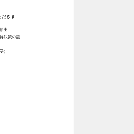
ただきま
抽出
解決策の設
要）