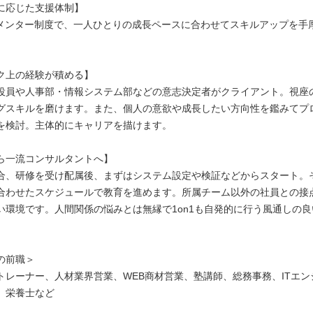
に応じた支援体制】
とメンター制度で、一人ひとりの成長ペースに合わせてスキルアップを手
ク上の経験が積める】
役員や人事部・情報システム部などの意志決定者がクライアント。視座
グスキルを磨けます。また、個人の意欲や成長したい方向性を鑑みてプ
を検討。主体的にキャリアを描けます。
ら一流コンサルタントへ】
合、研修を受け配属後、まずはシステム設定や検証などからスタート。
合わせたスケジュールで教育を進めます。所属チーム以外の社員との接
い環境です。人間関係の悩みとは無縁で1on1も自発的に行う風通しの
。
の前職＞
トレーナー、人材業界営業、WEB商材営業、塾講師、総務事務、ITエン
、栄養士など