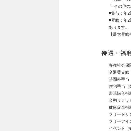
┗ その他
■賞与：年
■昇給：年
あります。
【最大昇給率
待遇・福
各種社会保
交通費支給
時間外手当
住宅手当（
書籍購入補
金融リテラ
健康促進補
フリードリ
フリーアイ
イベント（