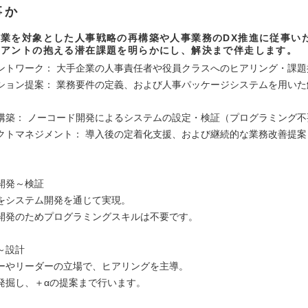
事か
業を対象とした人事戦略の再構築や人事業務のDX推進に従事い
イアントの抱える潜在課題を明らかにし、解決まで伴走します。
ントワーク： 大手企業の人事責任者や役員クラスへのヒアリング・課題
ション提案： 業務要件の定義、および人事パッケージシステムを用いた
構築： ノーコード開発によるシステムの設定・検証（プログラミング不
クトマネジメント： 導入後の定着化支援、および継続的な業務改善提案
＞
開発～検証
をシステム開発を通じて実現。
開発のためプログラミングスキルは不要です。
＞
～設計
ーやリーダーの立場で、ヒアリングを主導。
発掘し、＋αの提案まで行います。