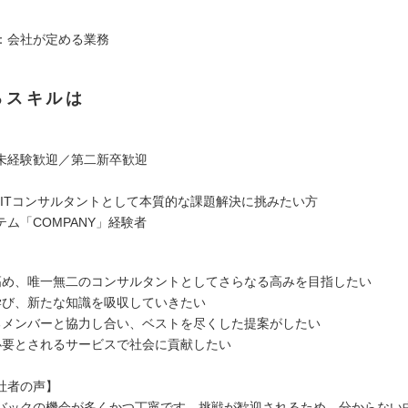
：会社が定める業務
るスキルは
未経験歓迎／第二新卒歓迎
のITコンサルタントとして本質的な課題解決に挑みたい方
ム「COMPANY」経験者
高め、唯一無二のコンサルタントとしてさらなる高みを目指したい
学び、新たな知識を吸収していきたい
るメンバーと協力し合い、ベストを尽くした提案がしたい
必要とされるサービスで社会に貢献したい
社者の声】
バックの機会が多くかつ丁寧です。挑戦が歓迎されるため、分からない