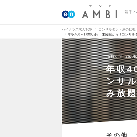
若手
ハイクラス求人TOP
コンサルタント系の転職
年収400～1,000万円！未経験からITコ
掲載期間
26/08
年収4
ンサ
み放
その他、