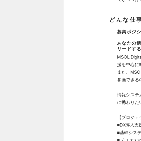
どんな仕
募集ポジシ
あなたの情
リードする
MSOL D
援を中心に
また、MS
参画できる
情報システ
に携わりた
【プロジェ
■DX導入
■基幹シス
■プロセス