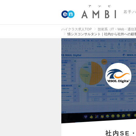
若手
ハイクラス求人TOP
技術系（IT・Web・通
情シスコンサルタント｜社内から社外への顧
社内SE