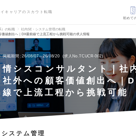
ハイキャリアのスカウト転職
初めて
信系）の転職
社内SE・システム管理の転職
客価値創出へ｜DX最前線で上流工程から挑戦可能の求人情報
掲載期間
26/08/07～26/08/20
求人No.TCUCR-002
情シスコンサルタント｜社
社外への顧客価値創出へ｜D
線で上流工程から挑戦可能
・システム管理