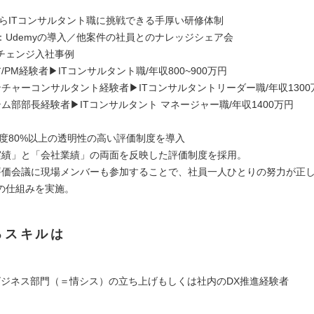
験からITコンサルタント職に挑戦できる手厚い研修体制
：Udemyの導入／他案件の社員とのナレッジシェア会
チェンジ入社事例
/PM経験者▶︎ITコンサルタント職/年収800~900万円
チャーコンサルタント経験者▶︎ITコンサルタントリーダー職/年収1300
ム部部長経験者▶︎ITコンサルタント マネージャー職/年収1400万円
足度80%以上の透明性の高い評価制度を導入
実績」と「会社業績」の両面を反映した評価制度を採用。
評価会議に現場メンバーも参加することで、社員一人ひとりの努力が正
の仕組みを実施。
るスキルは
・ビジネス部門（＝情シス）の立ち上げもしくは社内のDX推進経験者