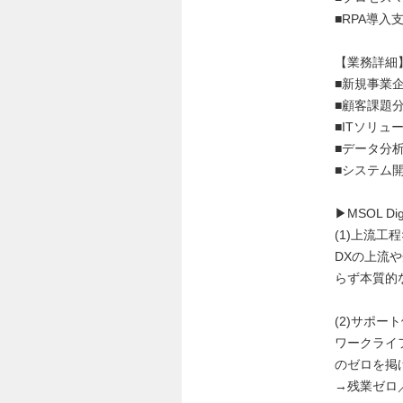
■RPA導入
【業務詳細
■新規事業
■顧客課題分
■ITソリ
■データ分
■システム
▶︎MSOL 
(1)上流工
DXの上流
らず本質的
(2)サポ
ワークライ
のゼロを掲
→残業ゼロ