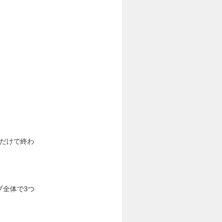
案だけで終わ
プ全体で3つ