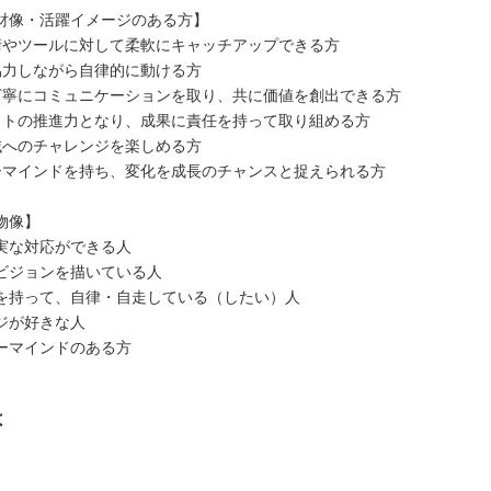
財像・活躍イメージのある方】
術やツールに対して柔軟にキャッチアップできる方
協力しながら自律的に動ける方
丁寧にコミュニケーションを取り、共に価値を創出できる方
クトの推進力となり、成果に責任を持って取り組める方
域へのチャレンジを楽しめる方
ーマインドを持ち、変化を成長のチャンスと捉えられる方
物像】
実な対応ができる人
ビジョンを描いている人
を持って、自律・自走している（したい）人
ジが好きな人
ーマインドのある方
は