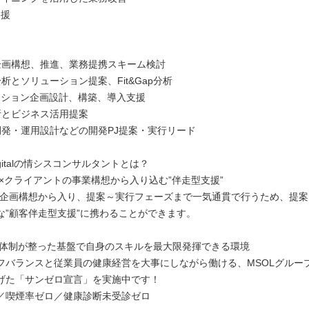
支援
】
企画構想、推進、業務提携スキーム検討
析とソリューション提案、Fit&Gap分析
ューション企画設計、構築、導入支援
析とビジネス活用提案
開発・運用設計などの開発PJ提案・実行リード
Digitalの情シスコンサルタントとは？
程×クライアントの事業構想から入り込む”伴走型支援”
や企画構想から入り、提案～実行フェーズまで一気通貫で行うため、提
な”顧客伴走型支援”に携わることができます。
ート体制が整った基盤で自身のスキルを最大限発揮できる環境
フバランスと従業員の健康経営を大事にしながら働ける、MSOLグルー
げた「サンゼロ宣言」を実施中です！
／喫煙率ゼロ／健康診断未受診ゼロ