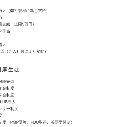
当＞（弊社規程に準じ支給）
当
費支給（上限5万円）
ク手当
格＞
1回（ご入社月により変動）
利厚生は
保険完備
年金制度
株会制度
CLUB導入
ッター制度
度
制度（PMP受験、PDU取得、英語学習※）