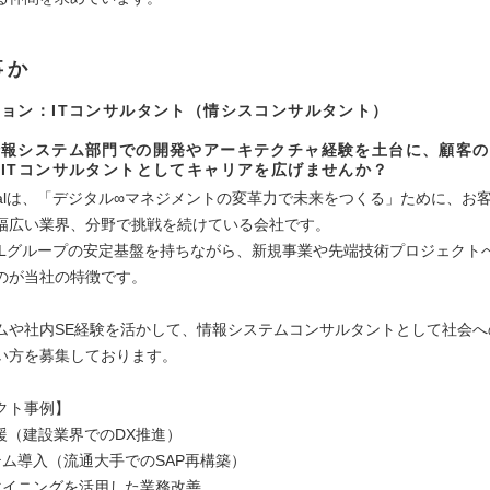
事か
ョン：ITコンサルタント（情シスコンサルタント）
報システム部門での開発やアーキテクチャ経験を土台に、顧客の
ITコンサルタントとしてキャリアを広げませんか？
igitalは、「デジタル∞マネジメントの変革力で未来をつくる」ために、お
幅広い業界、分野で挑戦を続けている会社です。
OLグループの安定基盤を持ちながら、新規事業や先端技術プロジェクト
のが当社の特徴です。
ムや社内SE経験を活かして、情報システムコンサルタントとして社会へ
い方を募集しております。
クト事例】
支援（建設業界でのDX推進）
テム導入（流通大手でのSAP再構築）
マイニングを活用した業務改善