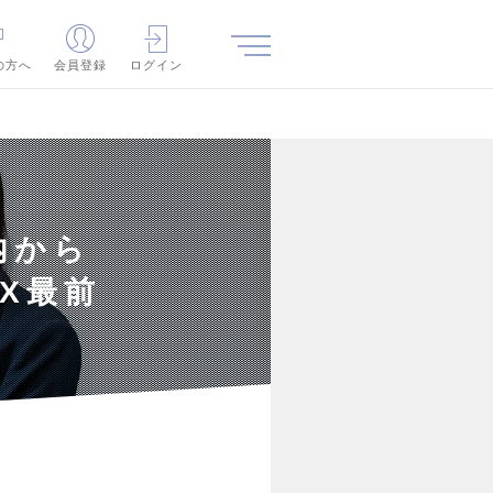
の方へ
会員登録
ログイン
内から
X最前