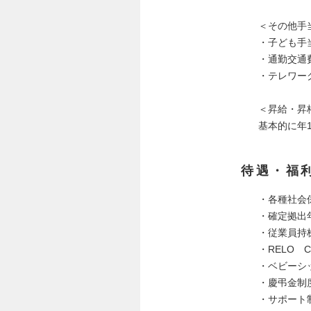
＜その他手
・子ども手
・通勤交通
・テレワー
＜昇給・昇
基本的に年
待遇・福
・各種社会
・確定拠出
・従業員持
・RELO 
・ベビーシ
・慶弔金制
・サポート