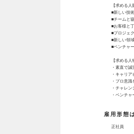
【求める人
■新しい技
■チームと
■お客様と
■プロジェ
■新しい領
■ベンチャ
【求める人
・素直で誠
・キャリア
・プロ意識
・チャレン
・ベンチャ
雇用形態
正社員