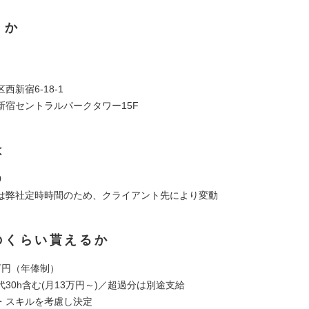
くか
西新宿6-18-1
新宿セントラルパークタワー15F
は
0
は弊社定時時間のため、クライアント先により変動
のくらい貰えるか
0万円（年俸制）
30h含む(月13万円～)／超過分は別途支給
・スキルを考慮し決定