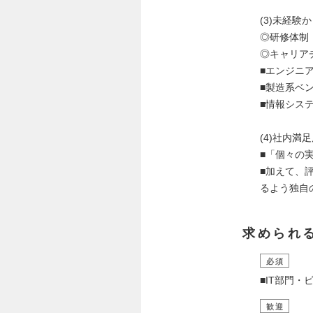
(3)未経
◎研修体制
◎キャリア
■エンジニア
■製造系ベン
■情報システ
(4)社内満
■「個々の
■加えて、
るよう独自
求められ
必須
■IT部門
歓迎