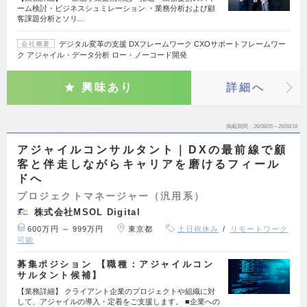
ーム検討・ビジネスシュミレーション ・業務分析および顧
客課題分析とソリ…
デジタル変革の支援 DXフレームワーク CXOサポートフレームワー
会社概要
ク アジャイル・データ分析 ロー・ノーコード開発
興味あり
詳細へ
掲載期間
26/08/05～26/08/18
アジャイルコンサルタント｜DXの最前線で顧
客と伴走しながらキャリアを磨けるフィール
ドへ
プロジェクトマネージャー（汎用系）
株式会社MSOL Digital
600万円 ～ 999万円
東京都
土日祝休み
リモートワーク
可能
募集ポジション 【職種：アジャイルコン
サルタント候補】
【業務詳細】 クライアント企業のプロジェクトや組織に対
して、アジャイルの導入・定着をご支援します。 ■企業への