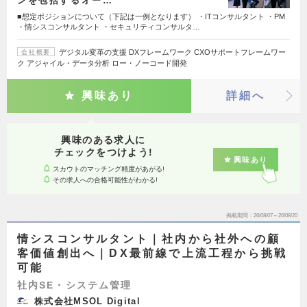
ンを包括するオー…
■想定ポジションについて（下記は一例となります） ・ITコンサルタント ・PM
・情シスコンサルタント ・セキュリティコンサルタ…
デジタル変革の支援 DXフレームワーク CXOサポートフレームワー
会社概要
ク アジャイル・データ分析 ロー・ノーコード開発
興味あり
詳細へ
興味のある求人に
チェックをつけよう!
興味あり
スカウトのマッチング精度があがる!
その求人への合格可能性がわかる!
掲載期間
26/08/07～26/08/20
情シスコンサルタント｜社内から社外への顧
客価値創出へ｜DX最前線で上流工程から挑戦
可能
社内SE・システム管理
株式会社MSOL Digital