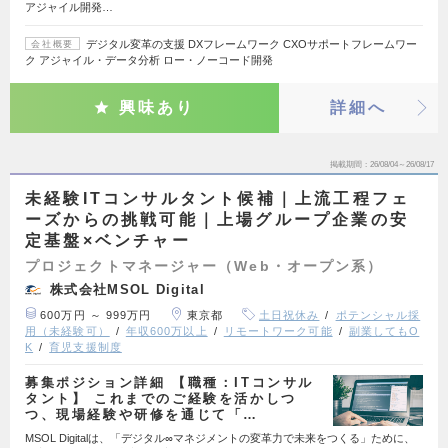
アジャイル開発…
デジタル変革の支援 DXフレームワーク CXOサポートフレームワー
会社概要
ク アジャイル・データ分析 ロー・ノーコード開発
興味あり
詳細へ
掲載期間
26/08/04～26/08/17
未経験ITコンサルタント候補｜上流工程フェ
ーズからの挑戦可能｜上場グループ企業の安
定基盤×ベンチャー
プロジェクトマネージャー（Web・オープン系）
株式会社MSOL Digital
600万円 ～ 999万円
東京都
土日祝休み
ポテンシャル採
用（未経験可）
年収600万以上
リモートワーク可能
副業してもO
K
育児支援制度
募集ポジション詳細 【職種：ITコンサル
タント】 これまでのご経験を活かしつ
つ、現場経験や研修を通じて「…
MSOL Digitalは、「デジタル∞マネジメントの変革力で未来をつくる」ために、