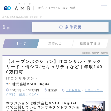
若手ハイキャリアのスカウト転職
株式会社MSOL Digitalの転職・求人情報一覧
6
条件変更
件
すべて
新着のみ
掲載終了間近
掲載期間
26/08/07～26/08/20
【オープンポジション】ITコンサル・テック
リード・情シス/セキュリティなど｜年収140
0万円可
ITコンサルタント
株式会社MSOL Digital
800万円 ～ 1399万円
東京都
土日祝休み
リモートワー
ク可能
副業してもOK
本ポジションは株式会社MSOL Digital
にて公開しているコンサルタントポジショ