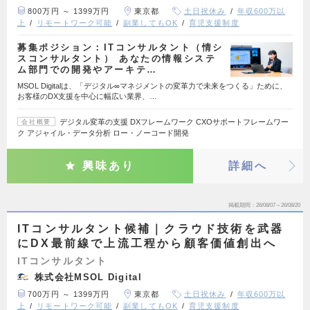
800万円 ～ 1399万円
東京都
土日祝休み
年収600万以
上
リモートワーク可能
副業してもOK
育児支援制度
募集ポジション：ITコンサルタント（情シ
スコンサルタント） あなたの情報システ
ム部門での開発やアーキテ…
MSOL Digitalは、「デジタル∞マネジメントの変革力で未来をつくる」ために、
お客様のDX支援を中心に幅広い業界、…
デジタル変革の支援 DXフレームワーク CXOサポートフレームワー
会社概要
ク アジャイル・データ分析 ロー・ノーコード開発
興味あり
詳細へ
掲載期間
26/08/07～26/08/20
ITコンサルタント候補｜クラウド技術を武器
にDX最前線で上流工程から顧客価値創出へ
ITコンサルタント
株式会社MSOL Digital
700万円 ～ 1399万円
東京都
土日祝休み
年収600万以
上
リモートワーク可能
副業してもOK
育児支援制度