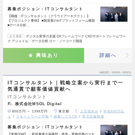
募集ポジション：ITコンサルタント
【職種：ITコンサルタント（クラウドアーキテクト）】
【プロジェクト事例】 ■製造業のIoTプラットフォーム構築
■データ分析…
デジタル変革の支援 DXフレームワーク CXOサポートフレームワー
会社概要
ク アジャイル・データ分析 ロー・ノーコード開発
興味あり
詳細へ
掲載期間
26/08/06～26/08/19
ITコンサルタント｜戦略立案から実行まで一
気通貫で顧客価値貢献へ
ITコンサルタント
株式会社MSOL Digital
800万円 ～ 1399万円
東京都
土日祝休み
年収600万以
上
リモートワーク可能
副業してもOK
育児支援制度
募集ポジション：ITコンサルタント
【業務詳細】 ・新規事業企画構想・推進・業務提携のスキ