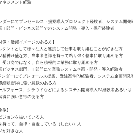
マネジメント経験
,ITベンダーにてプレセールス・提案導入プロジェクト経験者、システム開
業IT部門・ビジネス部門でのシステム開発・導入・保守経験者
財像・活躍イメージのある方】
サルタントとして様々な人と連携して仕事を取り組むことが好きな方
ジ精神旺盛な方、当事者意識を持って粘り強く物事に取り組める方
、受け身ではなく、自ら積極的に業務に取り組める方
業ビジネス部門、IT部門にて業務システム企画・開発・導入経験者
、ITベンダーにてプレセールス提案、受注案件PJ経験者、システム企画開発
識経験習得に強い意欲のある方
セールフォース、クラウドなどによるシステム開発導入PJ経験者あるいは
得に強い意欲のある方
物像】
ビジョンを描いている人
を持って、自律・自走している（したい）人
ジが好きな人