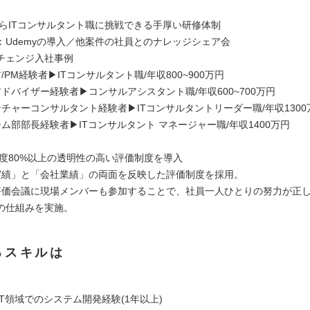
験からITコンサルタント職に挑戦できる手厚い研修体制
：Udemyの導入／他案件の社員とのナレッジシェア会
チェンジ入社事例
/PM経験者▶︎ITコンサルタント職/年収800~900万円
ドバイザー経験者▶︎コンサルアシスタント職/年収600~700万円
チャーコンサルタント経験者▶︎ITコンサルタントリーダー職/年収1300
ム部部長経験者▶︎ITコンサルタント マネージャー職/年収1400万円
足度80%以上の透明性の高い評価制度を導入
実績」と「会社業績」の両面を反映した評価制度を採用。
評価会議に現場メンバーも参加することで、社員一人ひとりの努力が正
の仕組みを実施。
るスキルは
T領域でのシステム開発経験(1年以上)