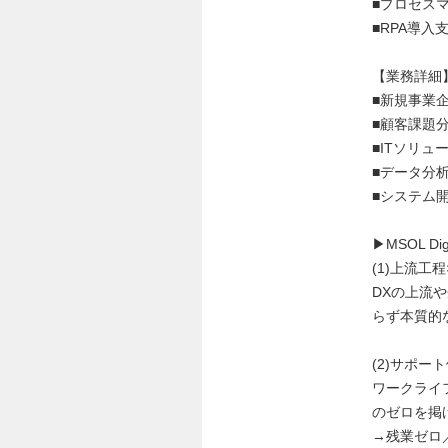
■プロセス
■RPA導入
【業務詳細
■新規事業
■顧客課題分
■ITソリ
■データ分
■システム
▶︎MSOL 
(1)上流工
DXの上流
らず本質的
(2)サポ
ワークライ
のゼロを掲
→残業ゼロ