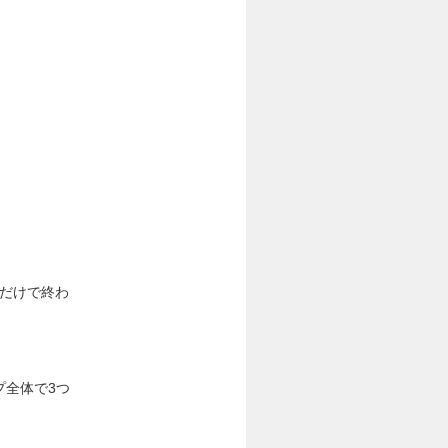
案だけで終わ
プ全体で3つ