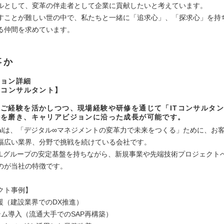
ルとして、変革の伴走者として企業に貢献したいと考えています。
すことが難しい世の中で、私たちと一緒に「追求心」、「探求心」を持
る仲間を求めています。
事か
ション詳細
Tコンサルタント】
ご経験を活かしつつ、現場経験や研修を通じて「ITコンサルタ
ルを磨き、キャリアビジョンに沿った成長が可能です。
igitalは、「デジタル∞マネジメントの変革力で未来をつくる」ために、お
幅広い業界、分野で挑戦を続けている会社です。
OLグループの安定基盤を持ちながら、新規事業や先端技術プロジェクト
のが当社の特徴です。
クト事例】
支援（建設業界でのDX推進）
テム導入（流通大手でのSAP再構築）