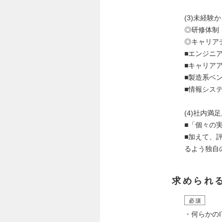
(3)未経
◎研修体制
◎キャリア
■エンジニア
■キャリアア
■製造系ベン
■情報システ
(4)社内満
■「個々の
■加えて、
るよう独自
求められ
必須
・何らかのI