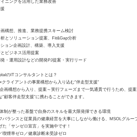
マイニングを活用した業務改善
支援
】
企画構想、推進、業務提携スキーム検討
析とソリューション提案、Fit&Gap分析
ューション企画設計、構築、導入支援
析とビジネス活用提案
開発・運用設計などの開発PJ提案・実行リード
DigitalのITコンサルタントとは？
程×クライアントの事業構想から入り込む”伴走型支援”
や企画構想から入り、提案～実行フェーズまで一気通貫で行うため、提
な”顧客伴走型支援”に携わることができます。
ート体制が整った基盤で自身のスキルを最大限発揮できる環境
フバランスと従業員の健康経営を大事にしながら働ける、MSOLグルー
げた「サンゼロ宣言」を実施中です！
／喫煙率ゼロ／健康診断未受診ゼロ