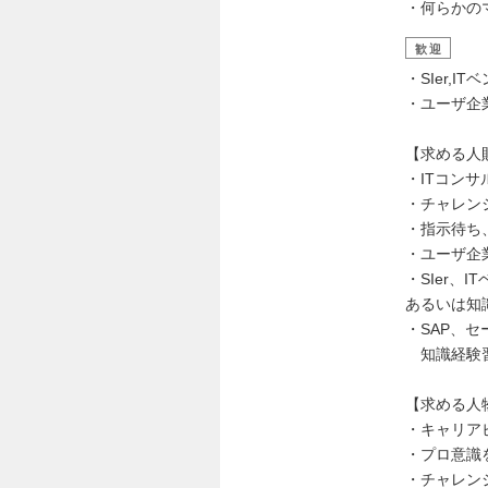
・何らかの
歓迎
・SIer
・ユーザ企
【求める人
・ITコン
・チャレン
・指示待ち
・ユーザ企
・SIer
あるいは知
・SAP、
知識経験習
【求める人
・キャリア
・プロ意識
・チャレン