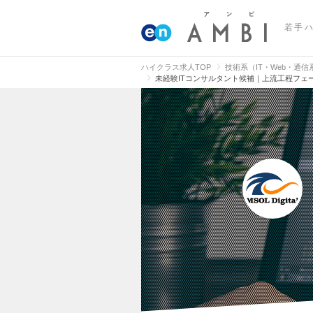
若手
ハイクラス求人TOP
技術系（IT・Web・通
未経験ITコンサルタント候補｜上流工程フェ