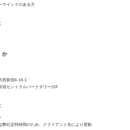
ーマインドのある方
は
くか
西新宿6-18-1
新宿セントラルパークタワー15F
は
0
は弊社定時時間のため、クライアント先により変動