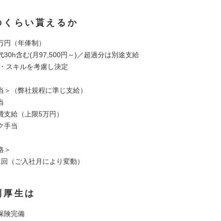
のくらい貰えるか
00万円（年俸制）
30h含む(月97,500円～)／超過分は別途支給
・スキルを考慮し決定
当＞（弊社規程に準じ支給）
当
費支給（上限5万円）
ク手当
格＞
1回（ご入社月により変動）
利厚生は
保険完備