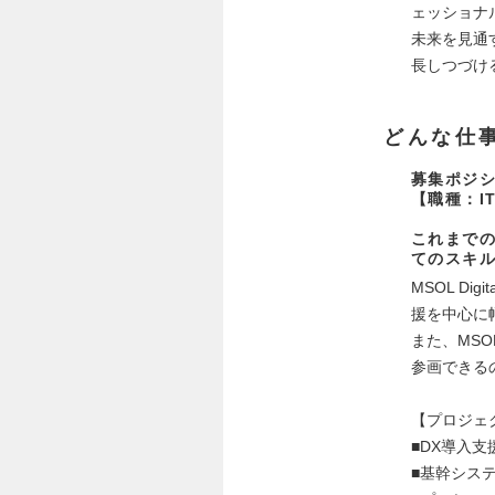
ェッショナ
未来を見通
長しつづけ
どんな仕
募集ポジ
【職種：I
これまでの
てのスキ
MSOL D
援を中心に
また、MS
参画できる
【プロジェ
■DX導入
■基幹シス