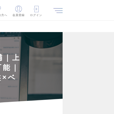
の方へ
会員登録
ログイン
補｜上
可能｜
×ベ