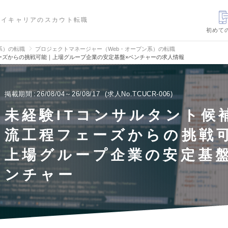
ハイキャリアのスカウト転職
初めて
信系）の転職
プロジェクトマネージャー（Web・オープン系）の転職
ーズからの挑戦可能｜上場グループ企業の安定基盤×ベンチャーの求人情報
掲載期間
26/08/04～26/08/17
求人No.TCUCR-006
未経験ITコンサルタント候
流工程フェーズからの挑戦
上場グループ企業の安定基盤
ンチャー