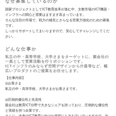
なぜ募集しているのか
国家プロジェクトとしてICT教育改革が進む中、文教市場のICT機器・
インフラへの関心と需要はますます高まっています。
そんな注目の市場で、戦力の補充とさらなる営業力強化のための募集
です。
しっかりサポートしてまいりますので、安心してチャレンジしてくだ
さい。
どんな仕事か
私立の中・高等学校、大学さまをターゲットに、親会社の
一員として営業活動を行うポジションです。
ICTインフラのみならず空間デザインから什器等など、幅
広いプロダクトのご提案をお任せします。
【仕事内容】
◎お客さま
私立の中・高等学校、大学さまがお客さまです。
◎圧倒的優位性と先見性
親会社は教育ICT分野で大きなシェアを誇っており、圧倒的な優位性
と実績を持つ企業です。
さらに、未来のICT教育に向けた研究にも力を注いでいますので、次