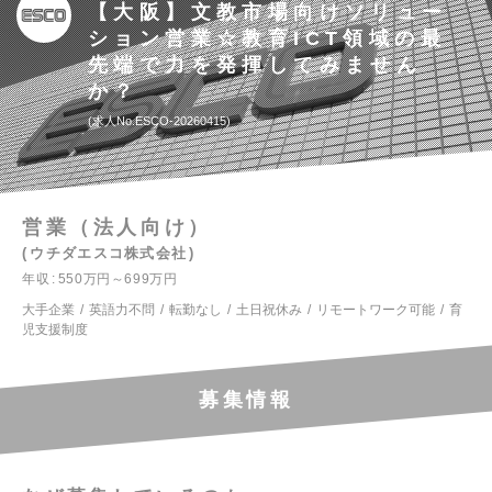
【大阪】文教市場向けソリュー
ション営業☆教育ICT領域の最
先端で力を発揮してみません
か？
求人No.ESCO-20260415
営業（法人向け）
ウチダエスコ株式会社
年収
550万円～699万円
大手企業
英語力不問
転勤なし
土日祝休み
リモートワーク可能
育
児支援制度
募集情報