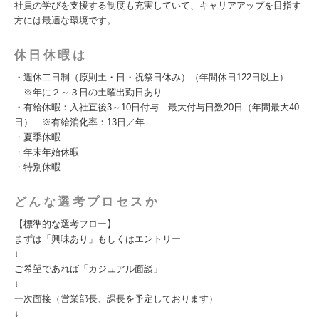
社員の学びを支援する制度も充実していて、キャリアアップを目指す
方には最適な環境です。
休日休暇は
・週休二日制（原則土・日・祝祭日休み）（年間休日122日以上）
※年に２～３日の土曜出勤日あり
・有給休暇：入社直後3～10日付与 最大付与日数20日（年間最大40
日） ※有給消化率：13日／年
・夏季休暇
・年末年始休暇
・特別休暇
どんな選考プロセスか
【標準的な選考フロー】
まずは「興味あり」もしくはエントリー
↓
ご希望であれば「カジュアル面談」
↓
一次面接（営業部長、課長を予定しております）
↓