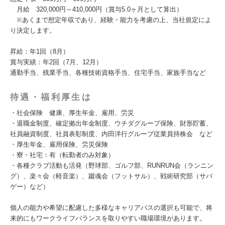
月給 320,000円～410,000円（賞与5.0ヶ月として算出）
※あくまで想定年収であり、経験・能力を考慮の上、当社規定によ
り決定します。
昇給：年1回（8月）
賞与実績：年2回（7月、12月）
通勤手当、残業手当、各種技術資格手当、住宅手当、家族手当など
待遇・福利厚生は
・社会保険 健康、厚生年金、雇用、労災
・退職金制度、確定拠出年金制度、ウチダグループ保険、財形貯蓄、
社員融資制度、社員表彰制度、内田洋行グループ従業員持株会 など
・厚生年金、雇用保険、労災保険
・寮・社宅：有（転勤者のみ対象）
・各種クラブ活動も活発（野球部、ゴルフ部、RUNRUN会（ランニン
グ）、楽々会（軽音楽）、蹴魂会（フットサル）、戦術研究部（サバ
ゲー）など）
個人の能力や希望に配慮した多様なキャリアパスの選択も可能で、将
来的にもワークライフバランスを取りやすい職場環境があります。