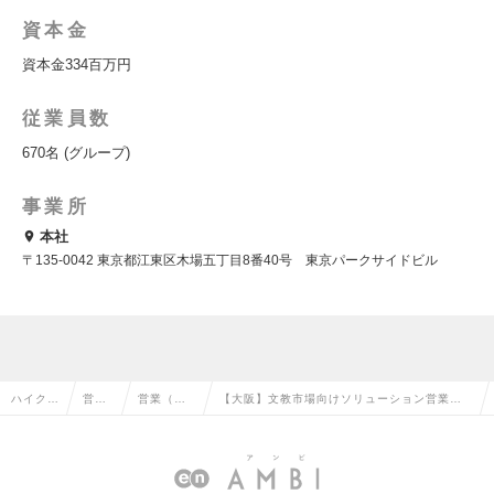
資本金
資本金334百万円
従業員数
670名 (グループ)
事業所
本社
〒135-0042 東京都江東区木場五丁目8番40号 東京パークサイドビル
ハイクラ
営業
営業（法
【大阪】文教市場向けソリューション営業☆
ス求人T
系の
人向け）
教育ICT領域の最先端で力を発揮してみません
OP
転職
の転職
か？の求人情報