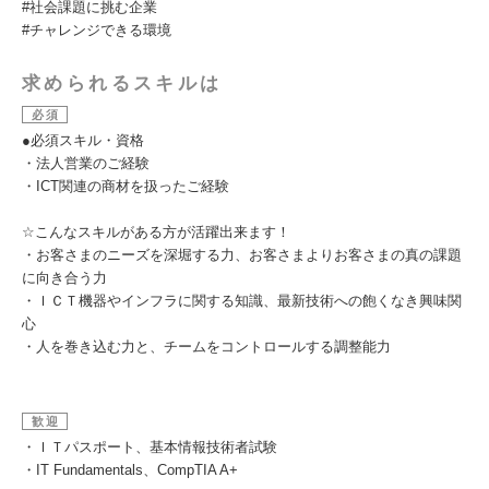
#社会課題に挑む企業
#チャレンジできる環境
求められるスキルは
必須
●必須スキル・資格
・法人営業のご経験
・ICT関連の商材を扱ったご経験
☆こんなスキルがある方が活躍出来ます！
・お客さまのニーズを深堀する力、お客さまよりお客さまの真の課題
に向き合う力
・ＩＣＴ機器やインフラに関する知識、最新技術への飽くなき興味関
心
・人を巻き込む力と、チームをコントロールする調整能力
歓迎
・ＩＴパスポート、基本情報技術者試験
・IT Fundamentals、CompTIA A+