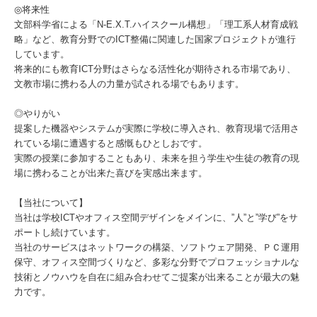
◎将来性
文部科学省による「N-E.X.T.ハイスクール構想」「理工系人材育成戦
略」など、教育分野でのICT整備に関連した国家プロジェクトが進行
しています。
将来的にも教育ICT分野はさらなる活性化が期待される市場であり、
文教市場に携わる人の力量が試される場でもあります。
◎やりがい
提案した機器やシステムが実際に学校に導入され、教育現場で活用さ
れている場に遭遇すると感慨もひとしおです。
実際の授業に参加することもあり、未来を担う学生や生徒の教育の現
場に携わることが出来た喜びを実感出来ます。
【当社について】
当社は学校ICTやオフィス空間デザインをメインに、”人”と”学び”をサ
ポートし続けています。
当社のサービスはネットワークの構築、ソフトウェア開発、ＰＣ運用
保守、オフィス空間づくりなど、多彩な分野でプロフェッショナルな
技術とノウハウを自在に組み合わせてご提案が出来ることが最大の魅
力です。