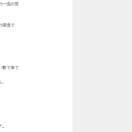
の一流の営
の環境で
い数で来て
ん。
す。