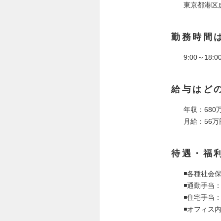
東京都港区
勤務時間
9:00～18
給与はど
年収：680万
月給：56万
待遇・福
◾️各種社会
◾️通勤手
◾️住宅手
◾️オフィス