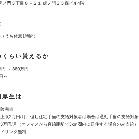
虎ノ門３丁目８－２１ 虎ノ門３３森ビル4階
は
:00（うち休憩1時間）
のくらい貰えるか
円 ～ 880万円
円～
利厚生は
保険完備
当：上限2万円/月、但し住宅手当の支給対象者は場合は通勤手当の支給対象
当：3万円/月（オフィスから直線距離で3km圏内に居住する場合のみ支給）
内ドリンク無料