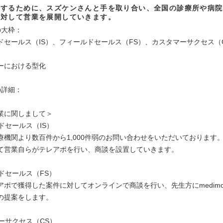
成するために、スズケンさんと手を取り合い、全国の診療所や病院
に対して営業を展開していきます。
の大枠：
ドセールス（IS）、フィールドセールス（FS）、カスタマーサクセス（
ーにおける型化
の詳細：
業に関しまして＞
イドセールス（IS）
療機関より数百件から1,000件弱のお問い合わせをいただいております
て営業自らがテレアポを行い、商談を設置していきます。
ルドセールス（FS）
アポで獲得した案件に対してオンラインで商談を行い、先生方にmedim
の提案をします。
マーサクセス（CS）