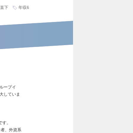
直下
年収6
グループイ
拡大していま
です。
た者、外資系