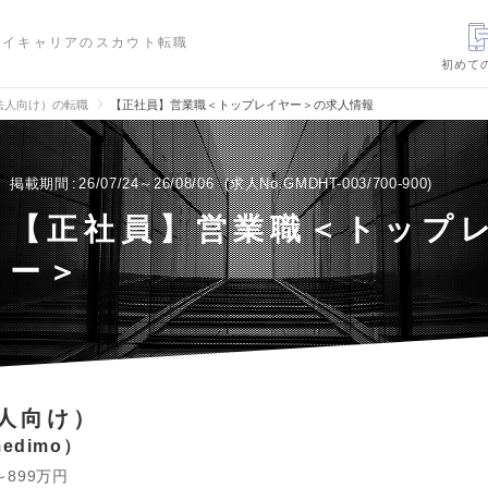
ハイキャリアのスカウト転職
初めて
法人向け）の転職
【正社員】営業職＜トップレイヤー＞の求人情報
掲載期間
26/07/24～26/08/06
求人No.GMDHT-003/700-900
【正社員】営業職＜トップ
ー＞
人向け）
edimo
～899万円