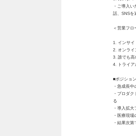
・ご導入い
話、SNS
＜営業フロ
1. イン
2. オン
3. 誰で
4. トラ
■ポジショ
・急成長中
・プロダク
る
・導入拡大
・医療現場
・結果次第