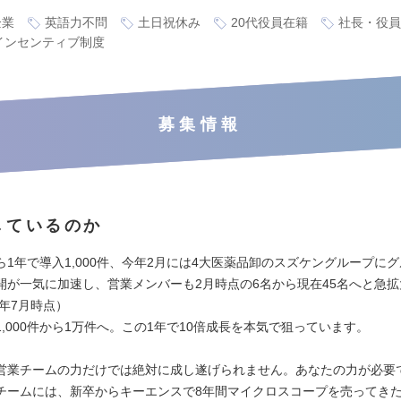
企業
英語力不問
土日祝休み
20代役員在籍
社長・役員
インセンティブ制度
募集情報
しているのか
ら1年で導入1,000件、今年2月には4大医薬品卸のスズケングループに
開が一気に加速し、営業メンバーも2月時点の6名から現在45名へと急
6年7月時点）
,000件から1万件へ。この1年で10倍成長を本気で狙っています。
営業チームの力だけでは絶対に成し遂げられません。あなたの力が必要
チームには、新卒からキーエンスで8年間マイクロスコープを売ってき