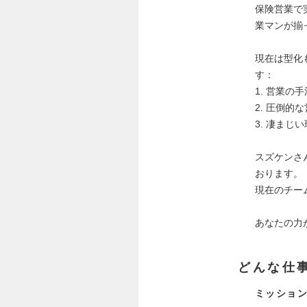
保険営業で
業マンが揃
現在は型化
す：
1. 営業の
2. 圧倒的
3. 凄まじ
スズケンさ
おります。
現在のチー
あなたの力
どんな仕
ミッション