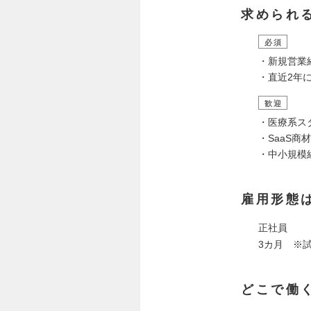
求められ
必須
・新規営業
・直近2年
歓迎
・医療系ス
・SaaS商
・中小規模
雇用形態
正社員
3カ月 ※
どこで働