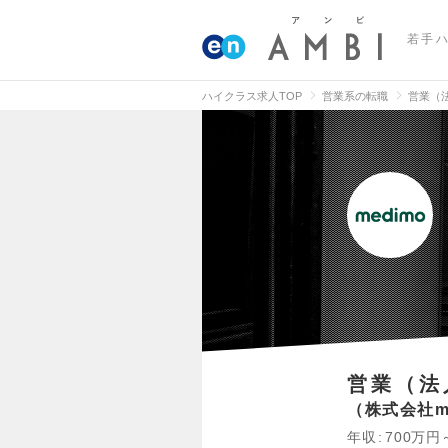
若手
ハイクラス求人TOP
営業系の転職
営業（
営業（法
株式会社m
年収
700万円