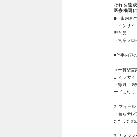
それを達
医療機関
■仕事内容
・インサイ
型営業
・営業フロ
■仕事内容
＜一貫型営
1. インサ
・毎月、医
ードに対し
2. フィー
・自らテレ
ただくため
3. カスタ