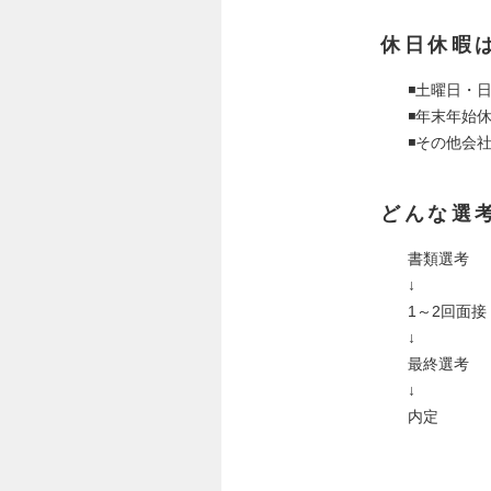
休日休暇
◾️土曜日・
◾️年末年始
◾️その他会
どんな選
書類選考
↓
1～2回面接
↓
最終選考
↓
内定