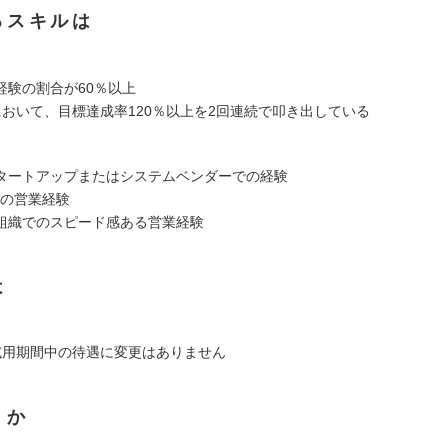
るスキルは
経験の割合が60％以上
において、目標達成率120％以上を2回連続で叩き出している
タートアップまたはシステムベンダーでの経験
材の営業経験
組織でのスピード感ある営業経験
は
試用期間中の待遇に変更はありません
くか