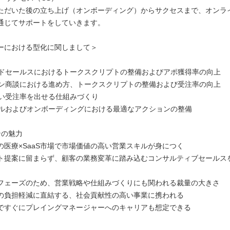
ただいた後の立ち上げ（オンボーディング）からサクセスまで、オンラ
を通じてサポートをしていきます。
ーにおける型化に関しまして＞
サイドセールスにおけるトークスクリプトの整備およびアポ獲得率の向上
ライン商談における進め方、トークスクリプトの整備および受注率の向上
も高い受注率を出せる仕組みづくり
イアルおよびオンボーディングにおける最適なアクションの整備
ンの魅力
の医療×SaaS市場で市場価値の高い営業スキルが身につく
ト提案に留まらず、顧客の業務変革に踏み込むコンサルティブセールス
フェーズのため、営業戦略や仕組みづくりにも関われる裁量の大きさ
の負担軽減に直結する、社会貢献性の高い事業に携われる
ですぐにプレイングマネージャーへのキャリアも想定できる