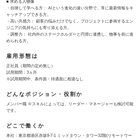
■ 求める人物像
・自律して学べる方： AIという進化の速い分野で、常に最新情報をキ
ャッチアップできる方。
・高い共感力： 顧客の悩みだけでなく、プロジェクトに参画するエン
ジニアの気持ちにも寄り添える方。
・調整力： 社内外のステークホルダーと円滑に連携し、物事を前に進
められる方。
雇用形態は
正社員（期間の定め無し）
試用期間：3ヵ月
※試用期間中、条件面・待遇面に相違なし
どんなポジション・役割か
メンバー職 ※スキルによっては、リーダー・マネージャーも検討可能
です。
どこで働くか
本社：東京都港区赤坂9-7-1 ミッドタウン・タワー32階(リモートワー