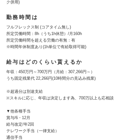
ク併用)
勤務時間は
フルフレックス制 (コアタイム無し)
所定労働時間：8h（うち1h休憩）/月160h
所定労働時間を超える労働の有無：有
※時間年休制度あり(1h単位で有給取得可能)
給与はどのくらい貰えるか
年収：450万円～700万円（月給：307,266円～）
うち固定残業代 22,266円(10時間分の見込み残業)
※超過分は別途支給
※スキルに応じ、年収は決定します為、700万以上も応相談
▼他各種手当
賞与/6・12月
給与改定/年2回
テレワーク手当（一律支給）
通信手当