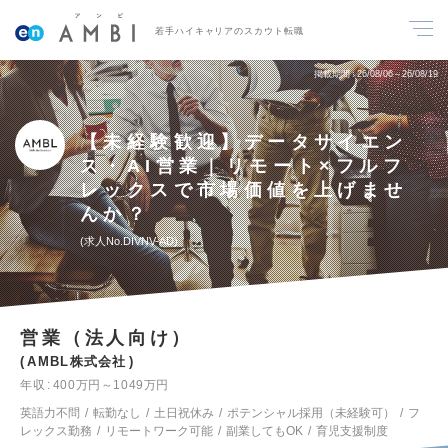
若手ハイキャリアのスカウト転職
掲載期間
26/08/06～26/08/19
【未経験歓迎】データサイエン
ス・AI営業｜リモート×フルフ
レックスで市場価値を上げませ
んか？
求人No.DIVNV-AD
営業（法人向け）
AMBL株式会社
年収
400万円～1049万円
英語力不問
転勤なし
土日祝休み
ポテンシャル採用（未経験可）
フ
レックス勤務
リモートワーク可能
副業してもOK
育児支援制度