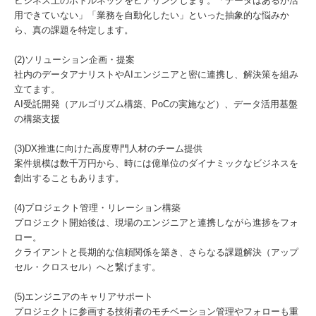
ビジネス上のボトルネックをヒアリングします。「データはあるが活
用できていない」「業務を自動化したい」といった抽象的な悩みか
ら、真の課題を特定します。
(2)ソリューション企画・提案
社内のデータアナリストやAIエンジニアと密に連携し、解決策を組み
立てます。
AI受託開発（アルゴリズム構築、PoCの実施など）、データ活用基盤
の構築支援
(3)DX推進に向けた高度専門人材のチーム提供
案件規模は数千万円から、時には億単位のダイナミックなビジネスを
創出することもあります。
(4)プロジェクト管理・リレーション構築
プロジェクト開始後は、現場のエンジニアと連携しながら進捗をフォ
ロー。
クライアントと長期的な信頼関係を築き、さらなる課題解決（アップ
セル・クロスセル）へと繋げます。
(5)エンジニアのキャリアサポート
プロジェクトに参画する技術者のモチベーション管理やフォローも重