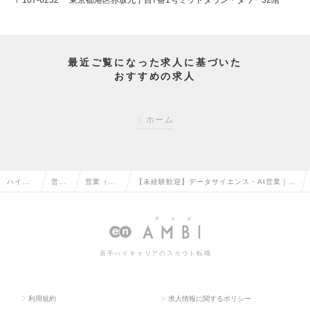
〒107-6232 東京都港区赤坂九丁目7番1号ミッドタウン・タワー32階
最近ご覧になった求人に基づいた
おすすめの求人
ホーム
ハイク
営業
営業（法
【未経験歓迎】データサイエンス・AI営業｜リ
ラス求
系の
人向け）
モート×フルフレックスで市場価値を上げませ
人TOP
転職
の転職
んか？の求人情報
若手ハイキャリアのスカウト転職
利用規約
求人情報に関するポリシー