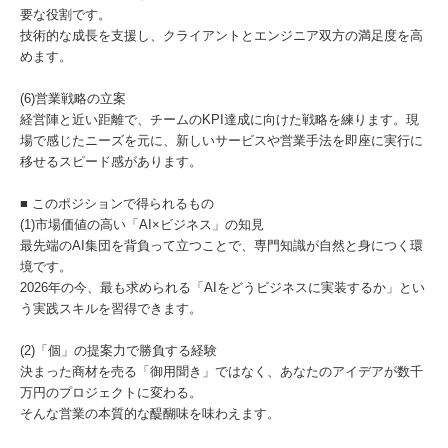
要な役割です。
技術的な成長を支援し、クライアントとエンジニア双方の満足度を高
めます。
(6)営業戦略の立案
経営陣と近い距離で、チームのKPI達成に向けた戦略を練ります。現
場で感じたニーズを元に、新しいサービスや営業手法を即座に実行に
移せるスピード感があります。
■ このポジションで得られるもの
(1)市場価値の高い「AI×ビジネス」の知見
最先端のAI集団を背負って立つことで、専門知識が自然と身につく環
境です。
2026年の今、最も求められる「AIをどうビジネスに実装するか」とい
う実践スキルを習得できます。
(2)「個」の提案力で勝負する経験
決まった商材を売る「御用聞き」ではなく、あなたのアイデアが数千
万円のプロジェクトに変わる。
そんな営業の本質的な醍醐味を味わえます。