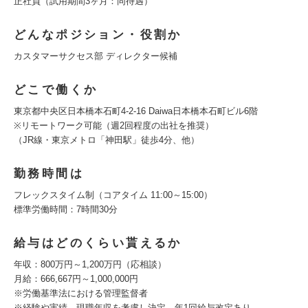
正社員（試用期間3ヶ月：同待遇）
どんなポジション・役割か
カスタマーサクセス部 ディレクター候補
どこで働くか
東京都中央区日本橋本石町4-2-16 Daiwa日本橋本石町ビル6階
※リモートワーク可能（週2回程度の出社を推奨）
（JR線・東京メトロ「神田駅」徒歩4分、他）
勤務時間は
フレックスタイム制（コアタイム 11:00～15:00）
標準労働時間：7時間30分
給与はどのくらい貰えるか
年収：800万円～1,200万円（応相談）
月給：666,667円～1,000,000円
※労働基準法における管理監督者
※経験や実績、現職年収を考慮し決定。年1回給与改定あり。