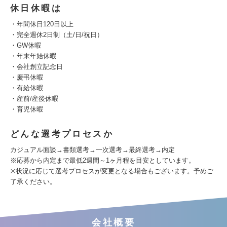
休日休暇は
・年間休日120日以上
・完全週休2日制（土/日/祝日）
・GW休暇
・年末年始休暇
・会社創立記念日
・慶弔休暇
・有給休暇
・産前/産後休暇
・育児休暇
どんな選考プロセスか
カジュアル面談→書類選考→一次選考→最終選考→内定
※応募から内定まで最低2週間～1ヶ月程を目安としています。
※状況に応じて選考プロセスが変更となる場合もございます。予めご
了承ください。
会社概要