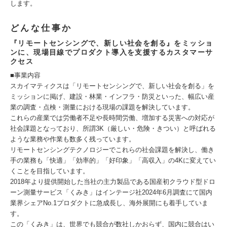
します。
どんな仕事か
『リモートセンシングで、新しい社会を創る』をミッショ
ンに、現場目線でプロダクト導入を支援するカスタマーサ
クセス
■事業内容
スカイマティクスは「リモートセンシングで、新しい社会を創る」を
ミッションに掲げ、建設・林業・インフラ・防災といった、幅広い産
業の調査・点検・測量における現場の課題を解決しています。
これらの産業では労働者不足や長時間労働、増加する災害への対応が
社会課題となっており、所謂3K（厳しい・危険・きつい）と呼ばれる
ような業務や作業も数多く残っています。
リモートセンシングテクノロジーでこれらの社会課題を解決し、働き
手の業務も「快適」「効率的」「好印象」「高収入」の4Kに変えてい
くことを目指しています。
2018年より提供開始した当社の主力製品である国産初クラウド型ドロ
ーン測量サービス「くみき」はインテージ社2024年6月調査にて国内
業界シェアNo.1プロダクトに急成長し、海外展開にも着手していま
す。
この「くみき」は、世界でも競合が数社しかおらず、国内に競合はい