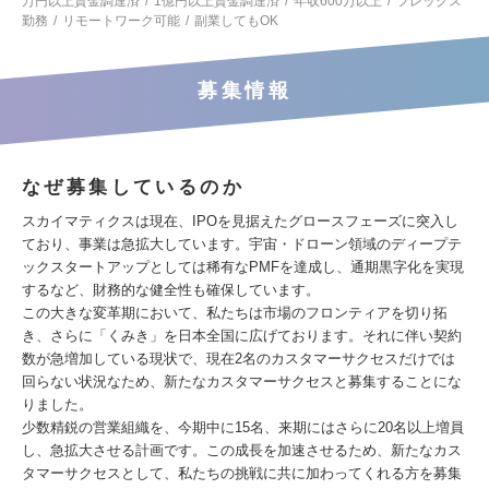
万円以上資金調達済
1億円以上資金調達済
年収600万以上
フレックス
勤務
リモートワーク可能
副業してもOK
募集情報
なぜ募集しているのか
スカイマティクスは現在、IPOを見据えたグロースフェーズに突入し
ており、事業は急拡大しています。宇宙・ドローン領域のディープテ
ックスタートアップとしては稀有なPMFを達成し、通期黒字化を実現
するなど、財務的な健全性も確保しています。
この大きな変革期において、私たちは市場のフロンティアを切り拓
き、さらに「くみき」を日本全国に広げております。それに伴い契約
数が急増加している現状で、現在2名のカスタマーサクセスだけでは
回らない状況なため、新たなカスタマーサクセスと募集することにな
りました。
少数精鋭の営業組織を、今期中に15名、来期にはさらに20名以上増員
し、急拡大させる計画です。この成長を加速させるため、新たなカス
タマーサクセスとして、私たちの挑戦に共に加わってくれる方を募集