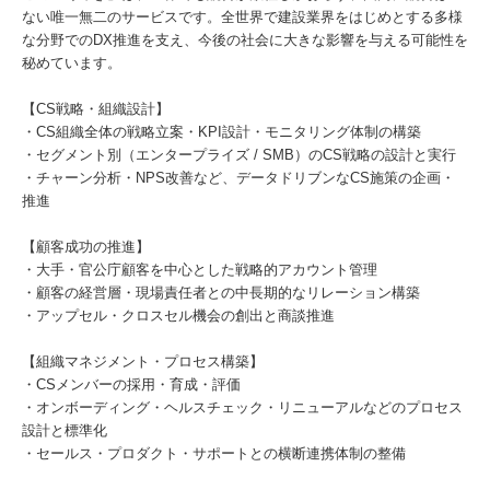
ない唯一無二のサービスです。全世界で建設業界をはじめとする多様
な分野でのDX推進を支え、今後の社会に大きな影響を与える可能性を
秘めています。
【CS戦略・組織設計】
・CS組織全体の戦略立案・KPI設計・モニタリング体制の構築
・セグメント別（エンタープライズ / SMB）のCS戦略の設計と実行
・チャーン分析・NPS改善など、データドリブンなCS施策の企画・
推進
【顧客成功の推進】
・大手・官公庁顧客を中心とした戦略的アカウント管理
・顧客の経営層・現場責任者との中長期的なリレーション構築
・アップセル・クロスセル機会の創出と商談推進
【組織マネジメント・プロセス構築】
・CSメンバーの採用・育成・評価
・オンボーディング・ヘルスチェック・リニューアルなどのプロセス
設計と標準化
・セールス・プロダクト・サポートとの横断連携体制の整備