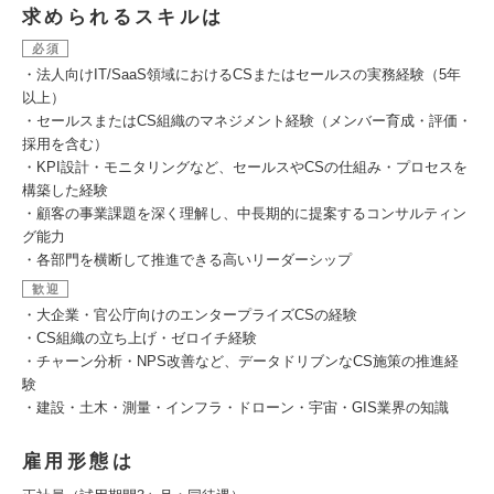
求められるスキルは
必須
・法人向けIT/SaaS領域におけるCSまたはセールスの実務経験（5年
以上）
・セールスまたはCS組織のマネジメント経験（メンバー育成・評価・
採用を含む）
・KPI設計・モニタリングなど、セールスやCSの仕組み・プロセスを
構築した経験
・顧客の事業課題を深く理解し、中長期的に提案するコンサルティン
グ能力
・各部門を横断して推進できる高いリーダーシップ
歓迎
・大企業・官公庁向けのエンタープライズCSの経験
・CS組織の立ち上げ・ゼロイチ経験
・チャーン分析・NPS改善など、データドリブンなCS施策の推進経
験
・建設・土木・測量・インフラ・ドローン・宇宙・GIS業界の知識
雇用形態は