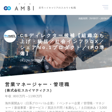
若手ハイキャリアのスカウト転職
掲載期間
26/08/07～26/08/20
CSディレクター候補【組織立ち
上げ・統括／社会インフラDX／
シェアNo.1プロダクト／IPO準
備】
求人No.SKYMA-CS-DIR
営業マネージャー・管理職
株式会社スカイマティクス
年収
800万円～1199万円
海外展開あり（日系グローバル企業）
ベンチャー企業
管理職・マネジ
ャー
新規事業・新サービス
英語力不問
転勤なし
土日祝休み
3,000