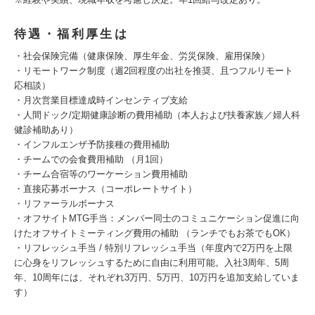
待遇・福利厚生は
・社会保険完備（健康保険、厚⽣年⾦、労災保険、雇⽤保険）
・リモートワーク制度（週2回程度の出社を推奨、且つフルリモート
応相談）
・月次営業目標達成時インセンティブ支給
・人間ドック/定期健康診断の費用補助（本人および扶養家族／婦人科
健診補助あり）
・インフルエンザ予防接種の費用補助
・チームでの会食費用補助 （月1回）
・チーム合宿等のワーケーション費用補助
・直接応募ボーナス（コーポレートサイト）
・リファーラルボーナス
・オフサイトMTG手当：メンバー同士のコミュニケーション促進に向
けたオフサイトミーティング費用の補助 （ランチでもお茶でもOK）
・リフレッシュ手当 / 特別リフレッシュ手当（年度内で2万円を上限
に心身をリフレッシュするために自由に利用可能。入社3周年、5周
年、10周年には、それぞれ3万円、5万円、10万円を追加支給していま
す）