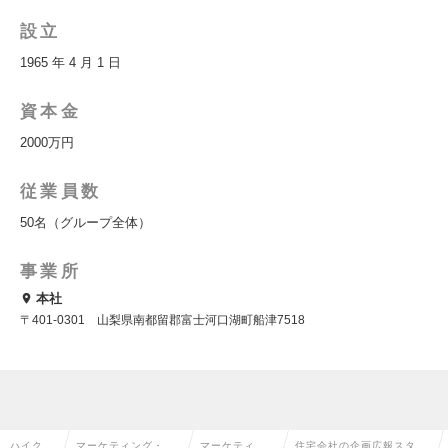
設立
1965 年 4 月 1 日
資本金
2000万円
従業員数
50名（グループ全体）
事業所
本社
〒401-0301 山梨県南都留郡富士河口湖町船津7518
ハイクラ
マーケティング・販
マーケティン
住宅会社の企画広報スタッ