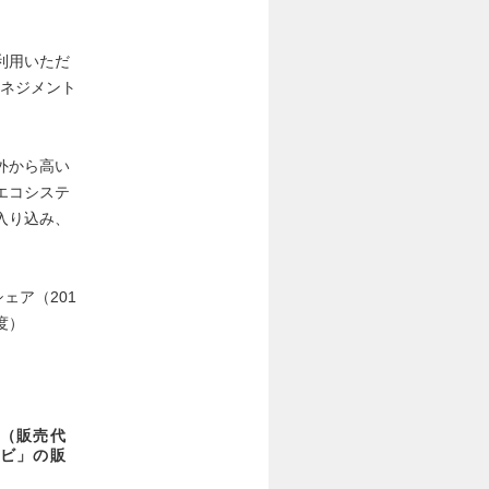
利用いただ
マネジメント
外から高い
エコシステ
入り込み、
シェア（201
度）
（販売代
ビ」の販