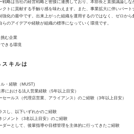
ー戦略は当社の経営戦略と密接に連携しており、本部長と直接議論しな
レクトに貢献する手触り感を味わえます。また、事業拡大に伴いパート
制強化の最中です。出来上がった組織を運用するのではなく、ゼロから
自らのアイデアや経験が組織の標準になっていく環境です。
に挑む企業
ジできる環境
るスキルは
ル・経験（MUST)
aS業界における法人営業経験（5年以上目安）
ーセールス（代理店営業、アライアンス）のご経験（3年以上目安）
ラスし、以下いずれかのご経験
ネジメント（3名以上目安）のご経験
ーダーとして、後輩指導や目標管理を主体的に行ってきたご経験