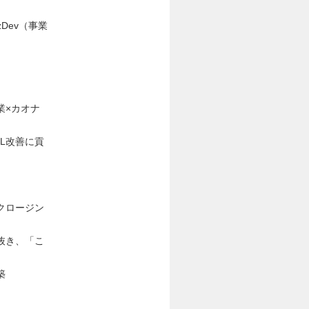
Dev（事業
業×カオナ
L改善に貢
クロージン
抜き、「こ
築