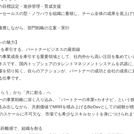
の目標設定・進捗管理・育成支援
ーセールスの型・ノウハウを組織に蓄積し、チーム全体の成果を底上げ
連携しながら、部門戦略の立案・実行
ンの魅力】
長を牽引する、パートナービジネスの最前線
の事業成長を牽引する重要領域として、社内外から高い注目を集めてい
ネスです。国内トップシェアのタレントマネジメントシステムを武器に
場を切り拓く。自らのアクションが、パートナーの成功と会社の成長に
る仕事です。
もらう」から「共に創る」へ
ーの事業戦略に深く入り込み、「パートナーの本業×カオナビ」という
生み出しながら、共創価値でMRRを積み上げるBizDevとしての経験が積
スのスケールに不可欠な、市場でも希少なスキルセットを身につけられま
い距離感で、組織を創る