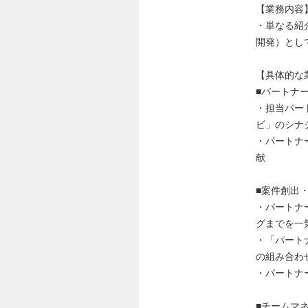
【業務内容
・単なる紹
開発）とし
【具体的な
■パートナ
・担当パー
ビ」のシナ
・パートナ
献
■案件創出
・パートナ
グまでを一
・「パート
の組み合わ
・パートナ
■チームマ