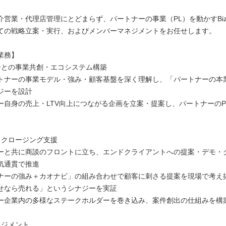
】
介営業・代理店管理にとどまらず、パートナーの事業（PL）を動かすBiz
ての戦略立案・実行、およびメンバーマネジメントをお任せします。
業務】
ーとの事業共創・エコシステム構築
トナーの事業モデル・強み・顧客基盤を深く理解し、「パートナーの本
ジーを設計
ー自身の売上・LTV向上につながる企画を立案・提案し、パートナーのP
・クロージング支援
ーと共に商談のフロントに立ち、エンドクライアントへの提案・デモ・
気通貫で推進
ナーの強み＋カオナビ」の組み合わせで顧客に刺さる提案を現場で考え
せなら売れる」というシナジーを実証
ー企業内の多様なステークホルダーを巻き込み、案件創出の仕組みを構
ネジメント