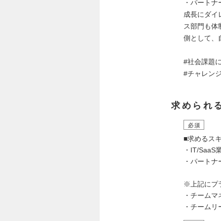
・パートナ
成長にダイ
ス部門も体
側として、
#社会課題
#チャレン
求められ
必須
■求めるスキ
・IT/Sa
・パートナ
※上記にプ
・チームマ
・チームリ