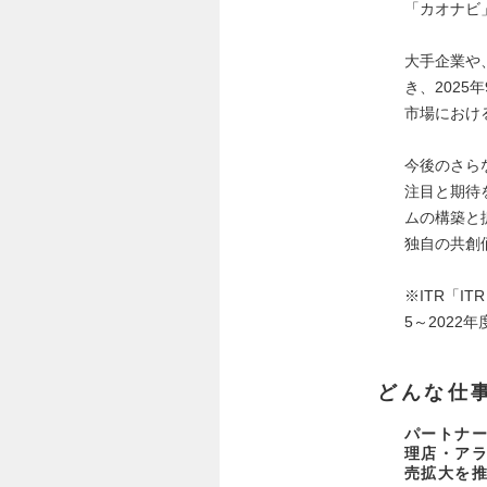
「カオナビ
大手企業や
き、2025
市場におけ
今後のさら
注目と期待
ムの構築と
独自の共創
※ITR「IT
5～2022
どんな仕
パートナ
理店・ア
売拡大を