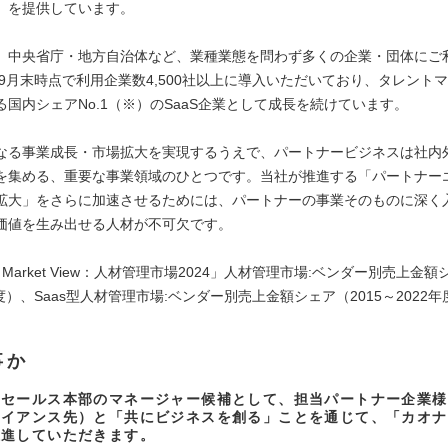
」を提供しています。
、中央省庁・地方自治体など、業種業態を問わず多くの企業・団体にご
年9月末時点で利用企業数4,500社以上に導入いただいており、タレント
る国内シェアNo.1（※）のSaaS企業として成長を続けています。
なる事業成長・市場拡大を実現するうえで、パートナービジネスは社内
を集める、重要な事業領域のひとつです。当社が推進する「パートナー
拡大」をさらに加速させるためには、パートナーの事業そのものに深く
価値を生み出せる人材が不可欠です。
R Market View：人材管理市場2024」人材管理市場:ベンダー別売上金額
年度）、Saas型人材管理市場:ベンダー別売上金額シェア（2015～2022年
事か
ーセールス本部のマネージャー候補として、担当パートナー企業様
ライアンス先）と「共にビジネスを創る」ことを通じて、「カオナ
推進していただきます。