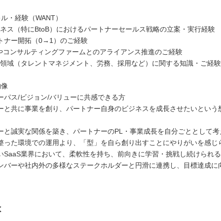
ル・経験（WANT）
ビジネス（特にBtoB）におけるパートナーセールス戦略の立案・実行経験
トナー開拓（0→1）のご経験
erやコンサルティングファームとのアライアンス推進のご経験
R領域（タレントマネジメント、労務、採用など）に関する知識・ご経験
物像
ーパス/ビジョン/バリューに共感できる方
ーと共に事業を創り、パートナー自身のビジネスを成長させたいという
ーと誠実な関係を築き、パートナーのPL・事業成長を自分ごととして考
整った環境での運用より、「型」を自ら創り出すことにやりがいを感じ
いSaaS業界において、柔軟性を持ち、前向きに学習・挑戦し続けられ
ンバーや社内外の多様なステークホルダーと円滑に連携し、目標達成に
は