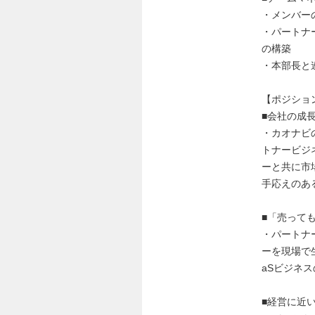
・メンバー
・パートナ
の構築
・本部長と
【ポジショ
■会社の成
・カオナビ
トナービジ
ーと共に市
手応えのあ
■「売って
・パートナ
ーを現場で
aSビジネ
■経営に近