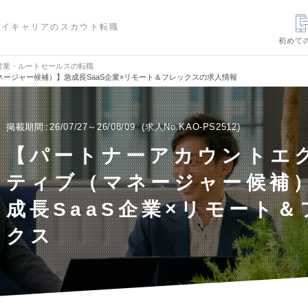
ハイキャリアのスカウト転職
初めて
営業・ルートセールスの転職
ージャー候補）】急成長SaaS企業×リモート＆フレックスの求人情報
掲載期間
26/07/27～26/08/09
求人No.KAO-PS2512
【パートナーアカウントエ
ティブ（マネージャー候補
成長SaaS企業×リモート＆
クス