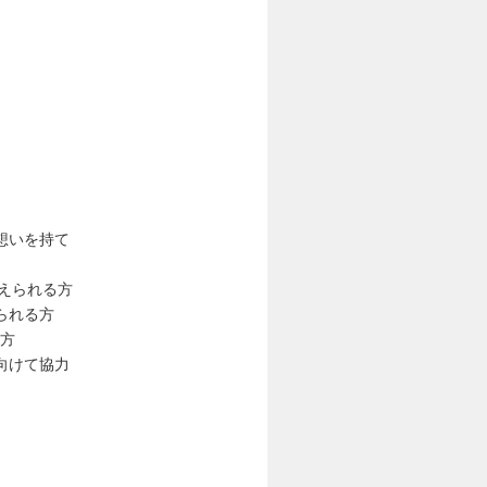
想いを持て
えられる方
られる方
る方
向けて協力