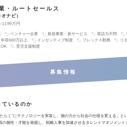
業・ルートセールス
カオナビ
～1199万円
備
ベンチャー企業
新規事業・新サービス
英語力不問
年収600万以上
インセンティブ制度
フレックス勤務
リ
OK
育児支援制度
募集情報
しているのか
はたらく”にテクノロジーを実装し、個の力から社会の仕様を変える」と
員の個性・才能を発掘し、戦略人事を加速させるタレントマネジメント