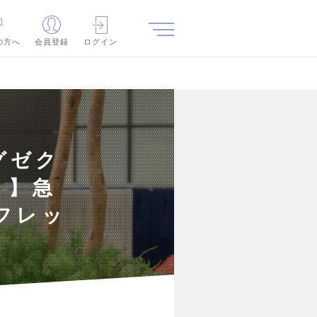
の方へ
会員登録
ログイン
グゼク
）】急
フレッ