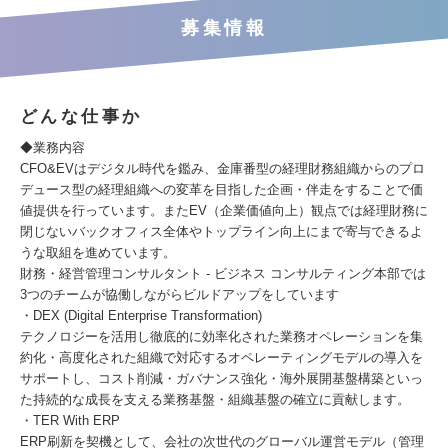
募集情報
どんな仕事か
◆業務内容
CFO&EVはデジタル時代を鑑み、金庫番型の経理財務組織からのプロ
デュース型の経理組織への変革を目指した企画・伴走をすることで価
値提供を行っています。またEV（企業価値向上）観点では経理財務に
閉じないバックオフィス全体やトップライン向上にまで寄与できるよ
うな取組を進めています。
財務・経営管理コンサルタント - ビジネス コンサルティング本部では
3つのチームが協働しながらビルドアップをしています
・DEX (Digital Enterprise Transformation)
テクノロジーを活用し徹底的に効率化された業務オペレーションを集
約化・高度化された組織で対応するオペレーティングモデルの導入を
サポートし、コスト削減・ガバナンス強化・海外展開基盤構築といっ
た持続的な成長を支える業務基盤・組織基盤の確立に貢献します。
・TER With ERP
ERP刷新を契機として、会社の次世代のグローバル運営モデル（管理