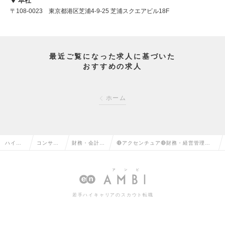
本社
〒108-0023 東京都港区芝浦4-9-25 芝浦スクエアビル18F
最近ご覧になった求人に基づいた
おすすめの求人
ホーム
ハイク
コンサル
財務・会計コ
🔴アクセンチュア🔴財務・経営管理コ
ラス求
タント系
ンサルタント
ンサルタント - ビジネス コンサルティ
人TOP
の転職
の転職
ング本部の求人情報
若手ハイキャリアのスカウト転職