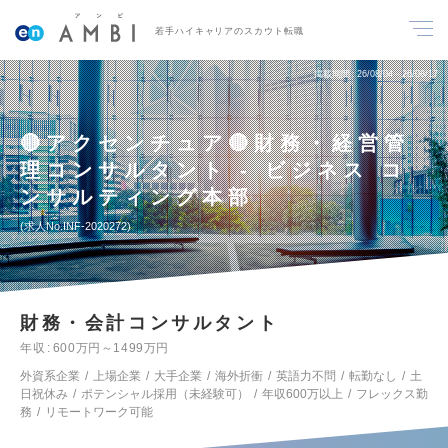
若手ハイキャリアのスカウト転職
掲載期間
26/08/04～26/08/17
🔴アクセンチュア🔴財務・経営管
理コンサルタント - ビジネス コ
ンサルティング本部
求人No.INF-2020272
財務・会計コンサルタント
年収
600万円～1499万円
外資系企業
上場企業
大手企業
海外折衝
英語力不問
転勤なし
土
日祝休み
ポテンシャル採用（未経験可）
年収600万以上
フレックス勤
務
リモートワーク可能