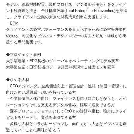
モデル、組織機能配置、業務プロセス、デジタル活用等）をクライア
ント経営陣と描き、全社構造改革(Total Enterprise Reinvention)を推進
し、クライアント企業の大きな財務成果創出を支援します。
・EPM
クライアントの経営パフォーマンスを最大化するために経営管理業務
の強化、高度化をビジネス・テクノロジーの両面の知見・経験から支
援する専門集団です。
◆プロジェクト事例
大手製造業：ERP契機のグローバルオペレーティングモデル変革
大手製造業：ERP契機のデータ経営を実現する経営モデル変革
◆求める人材
・CFOアジェンダ、企業価値向上・管理会計・連結（制度・管理）に
向けた強い課題感・想いを持っている方
・企業価値最大化に向け、ファイナンスを切り口にしながらも、オペ
レーションやそれを支えるデジタル含め、幅広く追及できる方
・変革プロフェッショナルとしてCxOとの対話を重ね、強力にクライ
アントをリードし、変革を牽引できる方
・多様な人材とコラボレーションし、面白くかつ大きなビジネスを創
造していくことに興味がある方