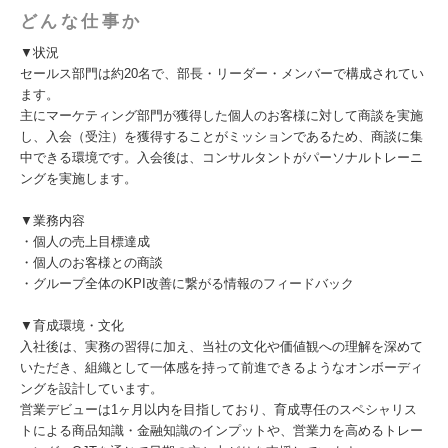
どんな仕事か
▼状況
セールス部門は約20名で、部長・リーダー・メンバーで構成されてい
ます。
主にマーケティング部門が獲得した個人のお客様に対して商談を実施
し、入会（受注）を獲得することがミッションであるため、商談に集
中できる環境です。入会後は、コンサルタントがパーソナルトレーニ
ングを実施します。
▼業務内容
・個人の売上目標達成
・個人のお客様との商談
・グループ全体のKPI改善に繋がる情報のフィードバック
▼育成環境・文化
入社後は、実務の習得に加え、当社の文化や価値観への理解を深めて
いただき、組織として一体感を持って前進できるようなオンボーディ
ングを設計しています。
営業デビューは1ヶ月以内を目指しており、育成専任のスペシャリス
トによる商品知識・金融知識のインプットや、営業力を高めるトレー