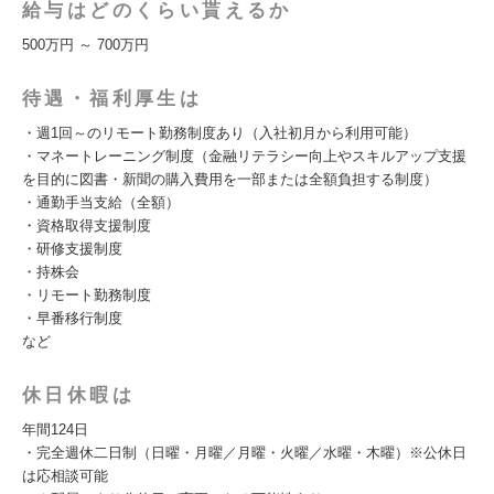
給与はどのくらい貰えるか
500万円 ～ 700万円
待遇・福利厚生は
・週1回～のリモート勤務制度あり（入社初月から利用可能）
・マネートレーニング制度（金融リテラシー向上やスキルアップ支援
を目的に図書・新聞の購入費用を一部または全額負担する制度）
・通勤手当支給（全額）
・資格取得支援制度
・研修支援制度
・持株会
・リモート勤務制度
・早番移行制度
など
休日休暇は
年間124日
・完全週休二日制（日曜・月曜／月曜・火曜／水曜・木曜）※公休日
は応相談可能