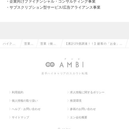
・企業向けファイナンシャル・コンサルティング事業
・サブスクリプション型サービス/広告アライアンス事業
ハイクラ
営業系
営業（個人
【累計25億調達！！】顧客の「お金」に
ス求人TO
の転職
向け）の転
関わるFintechベンチャーの求人情報
P
職
若手ハイキャリアのスカウト転職
利用規約
求人情報に関するポリシー
個人情報の取り扱い
推奨環境
ヘルプ・お問い合わせ
参画のお問い合わせ
サイトマップ
エン会社概要