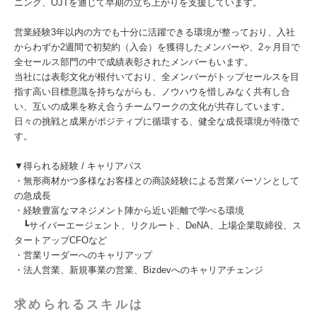
ニング、OJTを通じて早期の立ち上がりを支援しています。
営業経験3年以内の方でも十分に活躍できる環境が整っており、入社
からわずか2週間で初契約（入会）を獲得したメンバーや、2ヶ月目で
全セールス部門の中で成績表彰されたメンバーもいます。
当社には表彰文化が根付いており、全メンバーがトップセールスを目
指す高い目標意識を持ちながらも、ノウハウを惜しみなく共有し合
い、互いの成果を称え合うチームワークの文化が共存しています。
日々の挑戦と成果がポジティブに循環する、健全な成長環境が特徴で
す。
▼得られる経験 / キャリアパス
・無形商材かつ多様なお客様との商談経験による営業パーソンとして
の急成長
・経験豊富なマネジメント陣から近い距離で学べる環境
┗サイバーエージェント、リクルート、DeNA、上場企業取締役、ス
タートアップCFOなど
・営業リーダーへのキャリアップ
・法人営業、新規事業の営業、Bizdevへのキャリアチェンジ
求められるスキルは