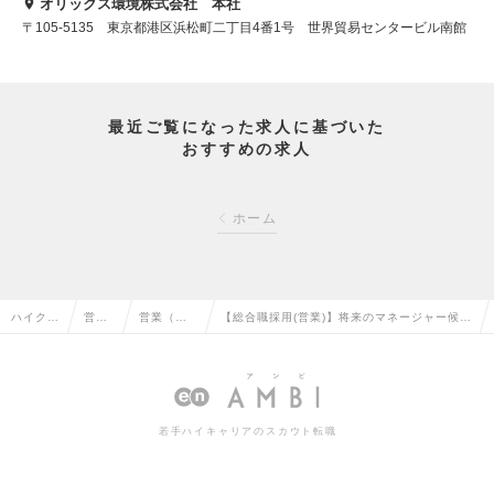
オリックス環境株式会社 本社
〒105-5135 東京都港区浜松町二丁目4番1号 世界貿易センタービル南館
最近ご覧になった求人に基づいた
おすすめの求人
ホーム
ハイクラ
営業
営業（法
【総合職採用(営業)】将来のマネージャー候補
ス求人T
系の
人向け）
／オリックス100％/在宅勤務可/標準労働7時
OP
転職
の転職
間の求人情報
若手ハイキャリアのスカウト転職