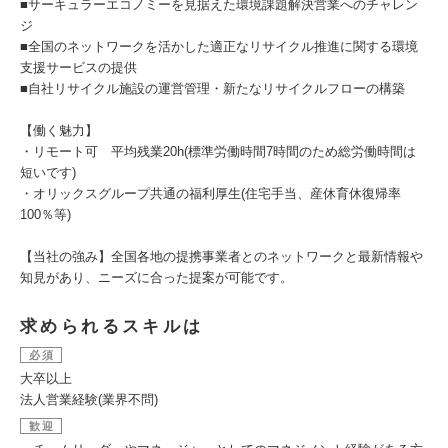
■サーキュラーエコノミーを見据えた環境課題解決営業へのチャレン
ジ
■全国のネットワークを活かした適正なリサイクル推進に関する環境
支援サービスの提供
■自社リサイクル施設の運営管理・新たなリサイクルフローの構築
【働く魅力】
・リモート可 平均残業20h(標準労働時間7時間のため総労働時間は
短いです)
・オリックスグループ共通の福利厚生(住宅手当、産休育休復帰率
100％等)
【当社の強み】全国各地の提携事業者とのネットワークと最新情報や
知見があり、ニーズに合った提案が可能です。
求められるスキルは
必須
大卒以上
法人営業経験(業界不問)
歓迎