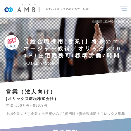
若手ハイキャリアのスカウト転職
掲載期間
26/07/29～26/08/11
【総合職採用(営業)】将来のマ
ネージャー候補／オリックス10
0％/在宅勤務可/標準労働7時間
求人No.LMYFE-006
営業（法人向け）
オリックス環境株式会社
年収
600万円～899万円
上場企業
大手企業
土日祝休み
1億円以上資金調達済
フレックス勤務