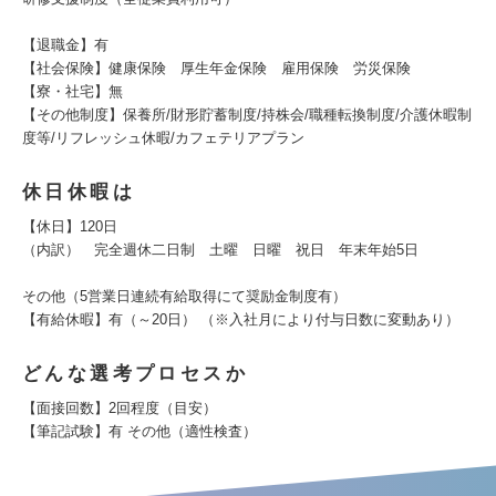
【退職金】有
【社会保険】健康保険 厚生年金保険 雇用保険 労災保険
【寮・社宅】無
【その他制度】保養所/財形貯蓄制度/持株会/職種転換制度/介護休暇制
度等/リフレッシュ休暇/カフェテリアプラン
休日休暇は
【休日】120日
（内訳） 完全週休二日制 土曜 日曜 祝日 年末年始5日
その他（5営業日連続有給取得にて奨励金制度有）
【有給休暇】有（～20日） （※入社月により付与日数に変動あり）
どんな選考プロセスか
【面接回数】2回程度（目安）
【筆記試験】有 その他（適性検査）