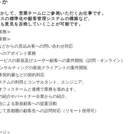
事か
活かして、営業チームにご参画いただくお仕事です。
セスの標準化や顧客管理システムの構築など、
にも意見を反映していくことが可能です。
業務≫
業務≫
告などからの見込み客への問い合わせ対応
へのアポイント業務
POサービスの新規及びユーザー顧客への案件開拓（訪問・オンライン）
Tコンサルティングの新規クライアントの案件開拓
基本契約書などの契約対応
テムの利用とコンサルタント、エンジニア、
フィスチームと連携で業務を進めます。
の紹介やパートナー企業からの紹介、
による新規顧客への提案活動
じて首都圏の顧客先への訪問対応（リモート併用可）
ージ＞