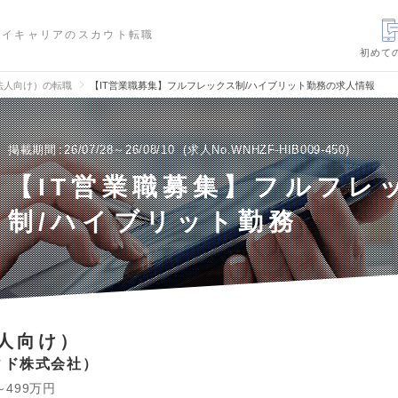
ハイキャリアのスカウト転職
初めて
法人向け）の転職
【IT営業職募集】フルフレックス制/ハイブリット勤務の求人情報
掲載期間
26/07/28～26/08/10
求人No.WNHZF-HIB009-450
【IT営業職募集】フルフレ
制/ハイブリット勤務
人向け）
ィド株式会社
～499万円