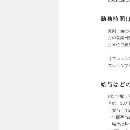
勤務時間
原則、当社
月の営業日
月単位で満
【フレック
フレキシブル
給与はど
想定年収：年
月給：33
・賞与（年
・年間手当
職位に基づ