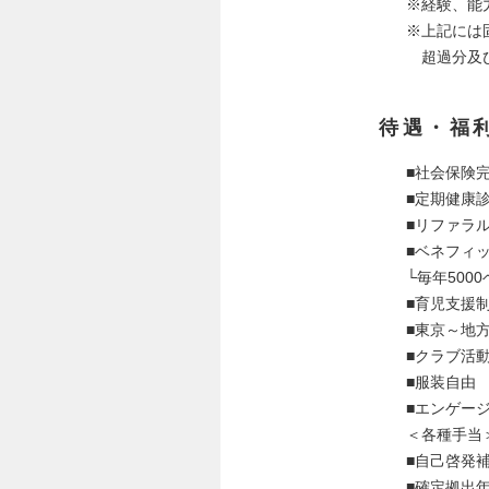
※経験、能
※上記には固
超過分及び
待遇・福
■社会保険
■定期健康
■リファラ
■ベネフィ
└毎年500
■育児支援
■東京～地
■クラブ活
■服装自由
■エンゲー
＜各種手当
■自己啓発補助
■確定拠出年金