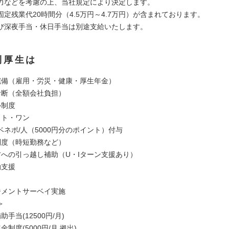
力などを考慮の上、当社規定により決定します。
定残業代20時間分（4.5万円～4.7万円）が含まれております。
深夜手当・休日手当は別途支給いたします。
利厚生は
完備（雇用・労災・健康・厚生年金）
診断（全額会社負担）
ル制度
ット・ワン
0ベネポ/人（5000円分のポイント）付与
制度（時短勤務など）
方への引っ越し補助（U・Iターン支援あり）
動支援
ジメントサーベイ実施
＞
手当(12500円/月)
制度(5000円/月 拠出)