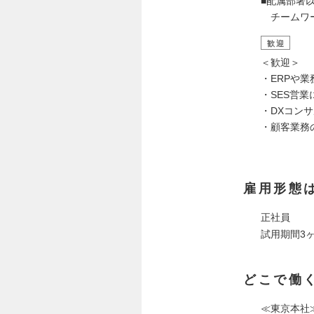
■配属部署
チームワ
歓迎
＜歓迎＞
・ERPや
・SES営
・DXコン
・顧客業務
雇用形態
正社員
試用期間3
どこで働
≪東京本社