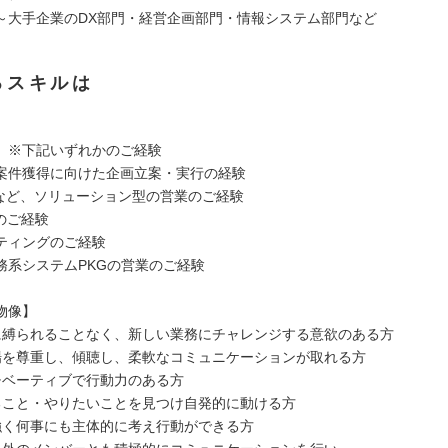
～大手企業のDX部門・経営企画部門・情報システム部門など
るスキルは
】※下記いずれかのご経験
案件獲得に向けた企画立案・実行の経験
営業など、ソリューション型の営業のご経験
のご経験
ティングのご経験
業務系システムPKGの営業のご経験
物像】
に縛られることなく、新しい業務にチャレンジする意欲のある方
場を尊重し、傾聴し、柔軟なコミュニケーションが取れる方
チベーティブで行動力のある方
ること・やりたいことを見つけ自発的に動ける方
強く何事にも主体的に考え行動ができる方