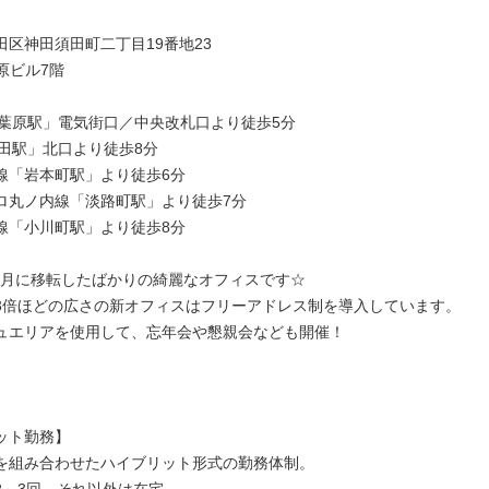
田区神田須田町二丁目19番地23
葉原ビル7階
秋葉原駅」電気街口／中央改札口より徒歩5分
神田駅」北口より徒歩8分
線「岩本町駅」より徒歩6分
ロ丸ノ内線「淡路町駅」より徒歩7分
線「小川町駅」より徒歩8分
年12月に移転したばかりの綺麗なオフィスです☆
3倍ほどの広さの新オフィスはフリーアドレス制を導入しています。
ュエリアを使用して、忘年会や懇親会なども開催！
ット勤務】
を組み合わせたハイブリット形式の勤務体制。
2～3回、それ以外は在宅