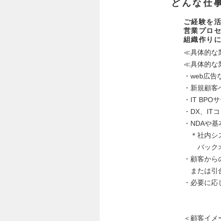
どんな仕
ご経験を
営業プロ
組織作り
≪具体的な
≪具体的な
・web広
・新規顧客
・IT B
・DX、I
・NDAや
＊社内シス
バックオ
・顧客から
または引合
・必要に応
＜顧客イメ