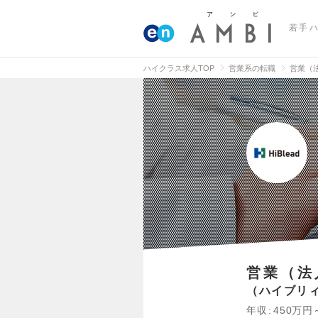
若手
ハイクラス求人TOP
営業系の転職
営業（
営業（法
ハイブリ
年収
450万円