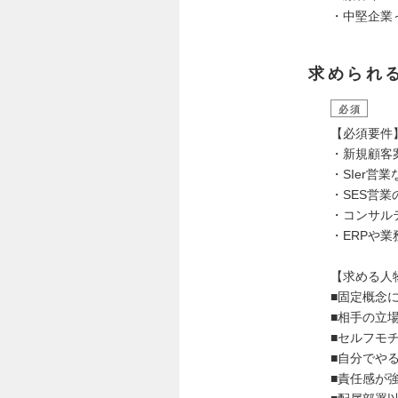
・中堅企業
求められ
必須
【必須要件
・新規顧客
・SIer
・SES営業
・コンサル
・ERPや
【求める人
■固定概念
■相手の立
■セルフモ
■自分でや
■責任感が