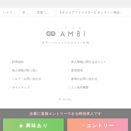
ハイクラ
営業
営業（個
【キャリアアドバイザー】オンライン商談！
ス求人T
系の
人向け）
土日祝休み・営業経験者月給35万以上・賞与
OP
転職
の転職
2回の求人情報
若手ハイキャリアのスカウト転職
利用規約
求人情報に関するポリシー
個人情報の取り扱い
推奨環境
ヘルプ・お問い合わせ
参画のお問い合わせ
サイトマップ
エン会社概要
©
en Inc.
企業に直接エントリーできる特別求人です
興味あり
エントリー