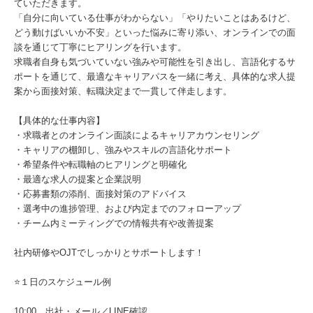
ていただきます。
「自分に向いている仕事がわからない」「やりたいことはあるけど、
どう動けばいいか不安」といった悩みに寄り添い、オンラインでの面
談を通じて丁寧にヒアリングを行います。
求職者自身も気づいていない強みや可能性を引き出し、言語化するサ
ポートを通じて、最適なキャリアパスを一緒に考え、具体的な求人提
案から面接対策、転職決定まで一貫して伴走します。
【具体的な仕事内容】
・求職者とのオンライン面談によるキャリアカウンセリング
・キャリアの棚卸し、強みやスキルの言語化サポート
・希望条件や転職軸のヒアリングと明確化
・最適な求人の提案と企業説明
・応募書類の添削、面接対策のアドバイス
・選考中の進捗管理、および内定までのフォローアップ
・チーム内ミーティングでの情報共有や改善提案
社内研修やOJTでしっかりとサポートします！
⭐１日のスケジュール例
10:00 出社・メール／LINE確認