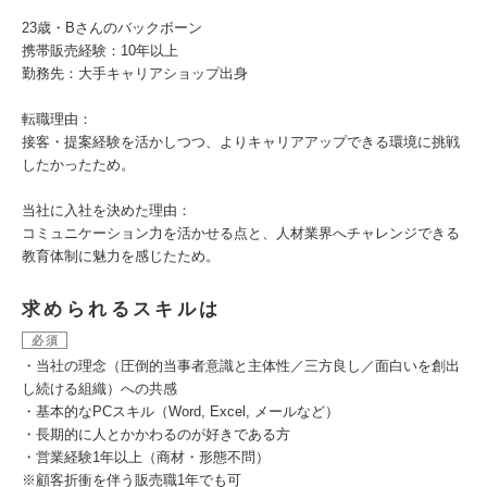
23歳・Bさんのバックボーン
携帯販売経験：10年以上
勤務先：大手キャリアショップ出身
転職理由：
接客・提案経験を活かしつつ、よりキャリアアップできる環境に挑戦
したかったため。
当社に入社を決めた理由：
コミュニケーション力を活かせる点と、人材業界へチャレンジできる
教育体制に魅力を感じたため。
求められるスキルは
必須
・当社の理念（圧倒的当事者意識と主体性／三方良し／面白いを創出
し続ける組織）への共感
・基本的なPCスキル（Word, Excel, メールなど）
・長期的に人とかかわるのが好きである方
・営業経験1年以上（商材・形態不問）
※顧客折衝を伴う販売職1年でも可