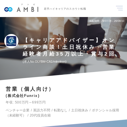
若手ハイキャリアのスカウト転職
掲載期間
26/07/28～26/08/10
【キャリアアドバイザー】オン
ライン商談！土日祝休み・営業
経験者月給35万以上・賞与2回
求人No.OLYBM-CA1/mikeiken
営業（個人向け）
株式会社Funrix
年収
500万円～699万円
ベンチャー企業
英語力不問
転勤なし
土日祝休み
ポテンシャル採用
（未経験可）
20代役員在籍