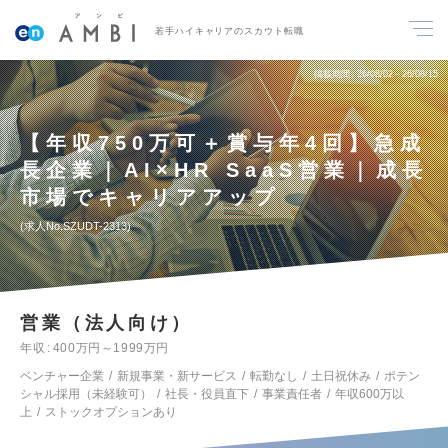
若手ハイキャリアのスカウト転職
掲載期間
26/08/02～26/08/15
【年収750万可＋賞与年4回】急成
長企業｜AI×HR SaaS営業｜成長
市場でキャリアアップ
求人No.SZUDT-2313
営業（法人向け）
年収
400万円～1999万円
ベンチャー企業
新規事業・新サービス
転勤なし
土日祝休み
ポテン
シャル採用（未経験可）
社長・役員直下
事業責任者
年収600万以
上
ストックオプションあり