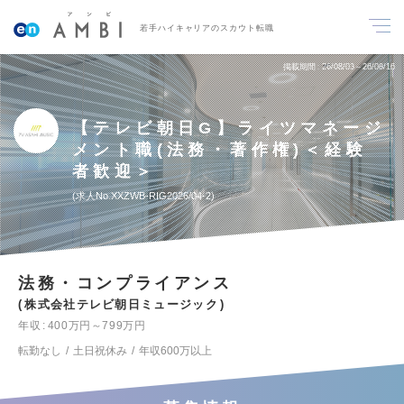
若手ハイキャリアのスカウト転職
掲載期間
26/08/03～26/08/16
【テレビ朝日G】ライツマネージ
メント職(法務・著作権)＜経験
者歓迎＞
求人No.XXZWB-RIG2026/04-2
法務・コンプライアンス
株式会社テレビ朝日ミュージック
年収
400万円～799万円
転勤なし
土日祝休み
年収600万以上