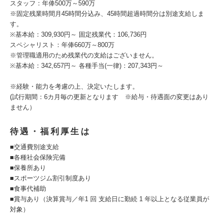
スタッフ：年俸500万～590万
※固定残業時間月45時間分込み、45時間超過時間分は別途支給しま
す。
※基本給：309,930円～ 固定残業代：106,736円
スペシャリスト：年俸660万～800万
※管理職適用のため残業代の支給はございません。
※基本給：342,657円～ 各種手当(一律)：207,343円～
※経験・能力を考慮の上、決定いたします。
(試行期間：6カ月毎の更新となります ※給与・待遇面の変更はあり
ません）
待遇・福利厚生は
■交通費別途支給
■各種社会保険完備
■保養所あり
■スポーツジム割引制度あり
■食事代補助
■賞与あり（決算賞与／年1 回 支給日に勤続 1 年以上となる従業員が
対象）