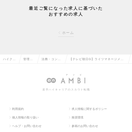
最近ご覧になった求人に基づいた
おすすめの求人
ホーム
ハイクラ
管理部
法務・コンプ
【テレビ朝日G】ライツマネージメン
ス求人T
門系の
ライアンスの
ト職(法務・著作権)＜経験者歓迎＞の
OP
転職
転職
求人情報
若手ハイキャリアのスカウト転職
利用規約
求人情報に関するポリシー
個人情報の取り扱い
推奨環境
ヘルプ・お問い合わせ
参画のお問い合わせ