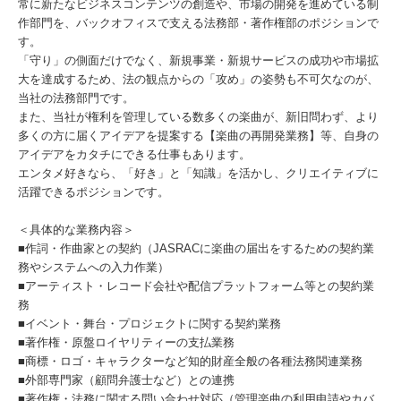
常に新たなビジネスコンテンツの創造や、市場の開発を進めている制
作部門を、バックオフィスで支える法務部・著作権部のポジションで
す。
「守り」の側面だけでなく、新規事業・新規サービスの成功や市場拡
大を達成するため、法の観点からの「攻め」の姿勢も不可欠なのが、
当社の法務部門です。
また、当社が権利を管理している数多くの楽曲が、新旧問わず、より
多くの方に届くアイデアを提案する【楽曲の再開発業務】等、自身の
アイデアをカタチにできる仕事もあります。
エンタメ好きなら、「好き」と「知識」を活かし、クリエイティブに
活躍できるポジションです。
＜具体的な業務内容＞
■作詞・作曲家との契約（JASRACに楽曲の届出をするための契約業
務やシステムへの入力作業）
■アーティスト・レコード会社や配信プラットフォーム等との契約業
務
■イベント・舞台・プロジェクトに関する契約業務
■著作権・原盤ロイヤリティーの支払業務
■商標・ロゴ・キャラクターなど知的財産全般の各種法務関連業務
■外部専門家（顧問弁護士など）との連携
■著作権・法務に関する問い合わせ対応（管理楽曲の利用申請やカバ