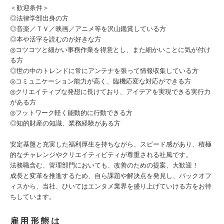
＜歓迎条件＞
◎法律学部出身の方
◎音楽／ＴＶ／映画／アニメ等を沢山鑑賞している方
◎本や活字を読むのが好きな方
◎コツコツと細かい事務作業を得意とし、また細かいことに気が付け
る方
◎世の中のトレンドに常にアンテナを張って情報収集している方
◎コミュニケーション能力が高く、臨機応変な対応ができる方
◎クリエイティブな発想に長けており、アイデアを実現できる実行力
がある方
◎フットワーク軽く能動的に行動できる方
◎知的財産の知識、業務経験がある方
安定基盤と充実した福利厚生を持ちながら、スピード感があり、積極
的なチャレンジやクリエイティビティが尊重される社風です。
法務職含む、管理部門においても、改善のための提案、大歓迎！
成長と変革を推進するため、自ら課題や解決点を発見し、バックオフ
ィスから、当社、ひいてはエンタメ業界を盛り上げていける方をお待
ちしています。
雇用形態は