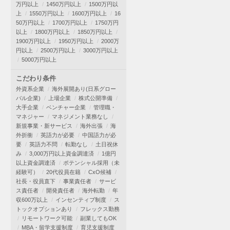
万円以上
1450万円以上
1500万円以
上
1550万円以上
1600万円以上
16
50万円以上
1700万円以上
1750万円
以上
1800万円以上
1850万円以上
1900万円以上
1950万円以上
2000万
円以上
2500万円以上
3000万円以上
5000万円以上
こだわり条件
外資系企業
海外展開あり(日系グロー
バル企業)
上場企業
株式公開準備
大手企業
ベンチャー企業
管理職・
マネジャー
マネジメント業務なし
新規事業・新サービス
海外出張
海
外折衝
英語力が必要
中国語力が必
要
英語力不問
転勤なし
土日祝休
み
3,000万円以上資金調達済
1億円
以上資金調達済
ポテンシャル採用（未
経験可）
20代役員在籍
CxO候補
社長・役員直下
事業責任者
サービ
ス責任者
開発責任者
海外転勤
年
収600万以上
インセンティブ制度
ス
トックオプションあり
フレックス勤務
リモートワーク可能
副業してもOK
MBA・留学支援制度
育児支援制度