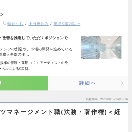
ク
転勤なし
土日祝休み
年収600万以上
・改善を推進していただくポジションで
ンテンツの創造や、市場の開発を進めている
総務人事部のポ…
接権の管理・運用 （２）アーティストの発
ーベルによるCD制…
り
詳細へ
掲載期間
26/08/03～26/08/16
ツマネージメント職(法務・著作権)＜経