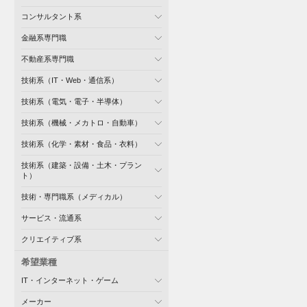
コンサルタント系
金融系専門職
不動産系専門職
技術系（IT・Web・通信系）
技術系（電気・電子・半導体）
技術系（機械・メカトロ・自動車）
技術系（化学・素材・食品・衣料）
技術系（建築・設備・土木・プラン
ト）
技術・専門職系（メディカル）
サービス・流通系
クリエイティブ系
希望業種
IT・インターネット・ゲーム
メーカー