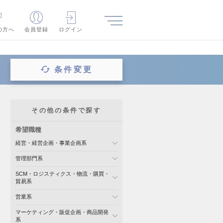
の方へ
会員登録
ログイン
条件変更
その他の条件で探す
希望職種
経営・経営企画・事業企画系
管理部門系
SCM・ロジスティクス・物流・購買・
貿易系
営業系
マーケティング・販促企画・商品開発
系