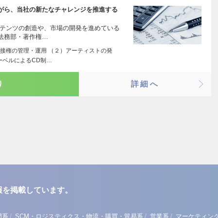
がら、当社の新たなチャレンジを推進する
ンテンツの創造や、市場の開発を進めている
法務部・著作権…
接権の管理・運用 （２）アーティストの発
ーベルによるCD制…
り
詳細へ
報を掲載しています。
/
/
/
門系
SCM・ロジスティクス・物流・購買・貿易系
営業系
マーケティン