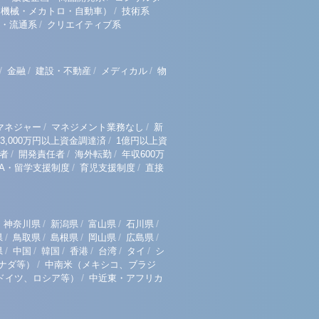
/
（機械・メカトロ・自動車）
技術系
/
・流通系
クリエイティブ系
/
/
/
/
金融
建設・不動産
メディカル
物
/
/
マネジャー
マネジメント業務なし
新
/
3,000万円以上資金調達済
1億円以上資
/
/
/
者
開発責任者
海外転勤
年収600万
/
/
BA・留学支援制度
育児支援制度
直接
/
/
/
/
神奈川県
新潟県
富山県
石川県
/
/
/
/
/
県
鳥取県
島根県
岡山県
広島県
/
/
/
/
/
/
県
中国
韓国
香港
台湾
タイ
シ
/
ナダ等）
中南米（メキシコ、ブラジ
/
ドイツ、ロシア等）
中近東・アフリカ