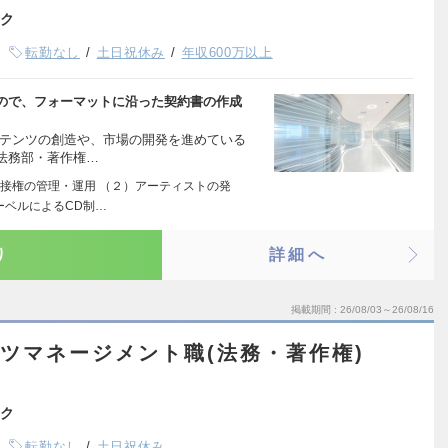
ク
転勤なし
土日祝休み
年収600万以上
すので、フォーマットに沿った契約書の作成
ンテンツの創造や、市場の開発を進めている
法務部・著作権…
接権の管理・運用 （２）アーティストの発
ーベルによるCD制…
り
詳細へ
掲載期間
26/08/03～26/08/16
ツマネージメント職(法務・著作権)
ク
転勤なし
土日祝休み