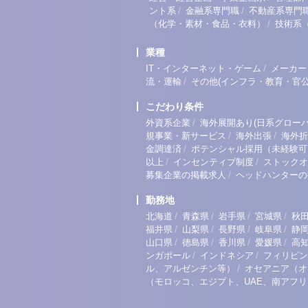
/
/
ント系
金融系専門職
不動産系専門
/
（化学・素材・食品・衣料）
技術系
業種
/
IT・インターネット・ゲーム
メーカー
/
流・運輸
その他(インフラ・教育・官公
こだわり条件
/
外資系企業
海外展開あり(日系グローバ
/
/
規事業・新サービス
海外出張
海外折
/
金調達済
ポテンシャル採用（未経験可
/
/
以上
インセンティブ制度
ストックオ
/
募集企業の掲載求人
ヘッドハンターの
勤務地
/
/
/
/
北海道
青森県
岩手県
宮城県
秋
/
/
/
/
福井県
山梨県
長野県
岐阜県
静
/
/
/
/
山口県
徳島県
香川県
愛媛県
高
/
/
ンガポール
インドネシア
フィリピン
/
ル、アルゼンチン等）
オセアニア（オ
（モロッコ、エジプト、UAE、南アフ