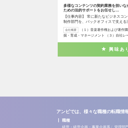
多様なコンテンツの契約業務を担いな
ための法的サポートをお任せし…
【仕事内容】 常に新たなビジネスコ
制作部門を、バックオフィスで支える
（１）音楽著作権および著作隣
会社概要
掘・育成・マネージメント （３）自社レ
興味あ
アンビでは、様々な職種の転職情
職種
/
経営・経営企画・事業企画系
管理部