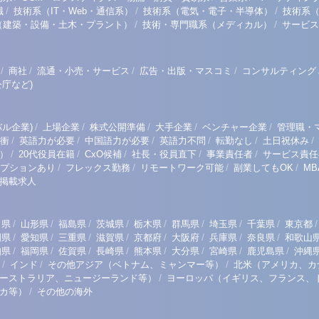
/
/
/
職
技術系（IT・Web・通信系）
技術系（電気・電子・半導体）
技術系
/
/
（建築・設備・土木・プラント）
技術・専門職系（メディカル）
サービス
/
/
/
/
商社
流通・小売・サービス
広告・出版・マスコミ
コンサルティング
庁など)
/
/
/
/
/
ル企業)
上場企業
株式公開準備
大手企業
ベンチャー企業
管理職・
/
/
/
/
/
/
衝
英語力が必要
中国語力が必要
英語力不問
転勤なし
土日祝休み
/
/
/
/
/
）
20代役員在籍
CxO候補
社長・役員直下
事業責任者
サービス責任
/
/
/
/
プションあり
フレックス勤務
リモートワーク可能
副業してもOK
M
掲載求人
/
/
/
/
/
/
/
/
/
田県
山形県
福島県
茨城県
栃木県
群馬県
埼玉県
千葉県
東京都
/
/
/
/
/
/
/
/
岡県
愛知県
三重県
滋賀県
京都府
大阪府
兵庫県
奈良県
和歌山
/
/
/
/
/
/
/
/
知県
福岡県
佐賀県
長崎県
熊本県
大分県
宮崎県
鹿児島県
沖縄
/
/
/
インド
その他アジア（ベトナム、ミャンマー等）
北米（アメリカ、カ
/
ーストラリア、ニュージーランド等）
ヨーロッパ（イギリス、フランス、
/
リカ等）
その他の海外