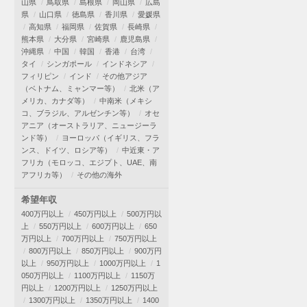
山県
鳥取県
島根県
岡山県
広島
県
山口県
徳島県
香川県
愛媛県
高知県
福岡県
佐賀県
長崎県
熊本県
大分県
宮崎県
鹿児島県
沖縄県
中国
韓国
香港
台湾
タイ
シンガポール
インドネシア
フィリピン
インド
その他アジア
（ベトナム、ミャンマー等）
北米（ア
メリカ、カナダ等）
中南米（メキシ
コ、ブラジル、アルゼンチン等）
オセ
アニア（オーストラリア、ニュージーラ
ンド等）
ヨーロッパ（イギリス、フラ
ンス、ドイツ、ロシア等）
中近東・ア
フリカ（モロッコ、エジプト、UAE、南
アフリカ等）
その他の海外
希望年収
400万円以上
450万円以上
500万円以
上
550万円以上
600万円以上
650
万円以上
700万円以上
750万円以上
800万円以上
850万円以上
900万円
以上
950万円以上
1000万円以上
1
050万円以上
1100万円以上
1150万
円以上
1200万円以上
1250万円以上
1300万円以上
1350万円以上
1400