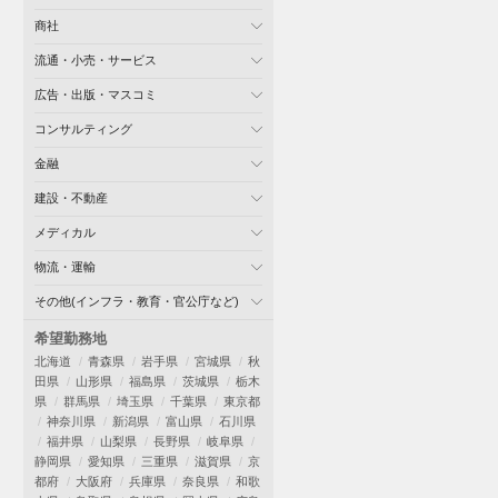
商社
流通・小売・サービス
広告・出版・マスコミ
コンサルティング
金融
建設・不動産
メディカル
物流・運輸
その他(インフラ・教育・官公庁など)
希望勤務地
北海道
青森県
岩手県
宮城県
秋
田県
山形県
福島県
茨城県
栃木
県
群馬県
埼玉県
千葉県
東京都
神奈川県
新潟県
富山県
石川県
福井県
山梨県
長野県
岐阜県
静岡県
愛知県
三重県
滋賀県
京
都府
大阪府
兵庫県
奈良県
和歌