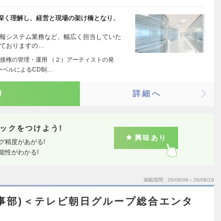
深く理解し、経営と現場の架け橋となり、
情報システム業務など、幅広く担当していた
れておりますの…
接権の管理・運用 （２）アーティストの発
ーベルによるCD制…
り
詳細へ
ックをつけよう!
興味あり
グ精度があがる!
能性がわかる!
掲載期間
26/08/06～26/08/19
事部)＜テレビ朝日グループ総合エンタ