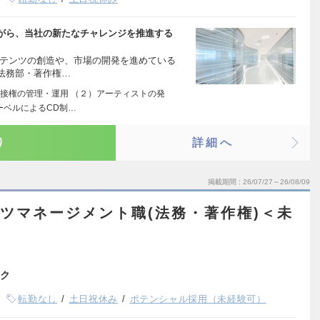
がら、当社の新たなチャレンジを推進する
ンテンツの創造や、市場の開発を進めている
法務部・著作権…
接権の管理・運用 （２）アーティストの発
ーベルによるCD制…
り
詳細へ
掲載期間
26/07/27～26/08/09
ツマネージメント職(法務・著作権)＜未
ク
転勤なし
土日祝休み
ポテンシャル採用（未経験可）