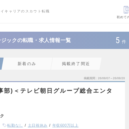
ハイキャリアのスカウト転職
初めて
5
ージックの転職・求人情報一覧
件
新着のみ
掲載終了間近
掲載期間
26/08/07～26/08/20
事部)＜テレビ朝日グループ総合エンタ
ク
転勤なし
土日祝休み
年収600万以上