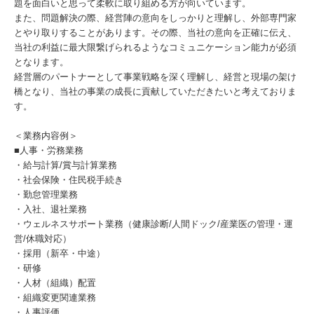
題を面白いと思って柔軟に取り組める方が向いています。
また、問題解決の際、経営陣の意向をしっかりと理解し、外部専門家
とやり取りすることがあります。その際、当社の意向を正確に伝え、
当社の利益に最大限繋げられるようなコミュニケーション能力が必須
となります。
経営層のパートナーとして事業戦略を深く理解し、経営と現場の架け
橋となり、当社の事業の成長に貢献していただきたいと考えておりま
す。
＜業務内容例＞
■人事・労務業務
・給与計算/賞与計算業務
・社会保険・住民税手続き
・勤怠管理業務
・入社、退社業務
・ウェルネスサポート業務（健康診断/人間ドック/産業医の管理・運
営/休職対応）
・採用（新卒・中途）
・研修
・人材（組織）配置
・組織変更関連業務
・人事評価