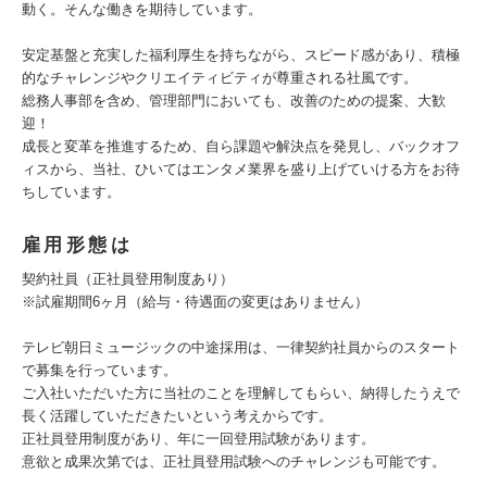
動く。そんな働きを期待しています。
安定基盤と充実した福利厚生を持ちながら、スピード感があり、積極
的なチャレンジやクリエイティビティが尊重される社風です。
総務人事部を含め、管理部門においても、改善のための提案、大歓
迎！
成長と変革を推進するため、自ら課題や解決点を発見し、バックオフ
ィスから、当社、ひいてはエンタメ業界を盛り上げていける方をお待
ちしています。
雇用形態は
契約社員（正社員登用制度あり）
※試雇期間6ヶ月（給与・待遇面の変更はありません）
テレビ朝日ミュージックの中途採用は、一律契約社員からのスタート
で募集を行っています。
ご入社いただいた方に当社のことを理解してもらい、納得したうえで
長く活躍していただきたいという考えからです。
正社員登用制度があり、年に一回登用試験があります。
意欲と成果次第では、正社員登用試験へのチャレンジも可能です。