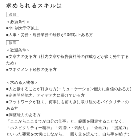
求められるスキルは
必須
＜必須条件＞
■4年制大学卒以上
■人事・労務・総務業務の経験が10年以上ある方
歓迎
＜歓迎条件＞
■文章力のある方（社内文章や報告資料等の作成などが多く発生する
ため）
■マネジメント経験のある方
＜求める人物像＞
■人と接することが好きな方(コミュニケーション能力に自信のある方)
■企画開発能力、アイデア力に長けている方
■フットワークが軽く、何事にも前向きに取り組めるバイタリティの
ある方
■調整能力のある方
「ここからここまでが自分の仕事」と、範囲を限定することなく、
『ホスピタリティー精神』『気遣い・気配り』『企画力』『提案力』
といった要素を大切にしながら、一回り先を読んで、自ら手を挙げて