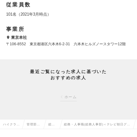
従業員数
101名（2021年3月時点）
事業所
東京本社
〒106-8552 東京都港区六本木6-2-31 六本木ヒルズノースタワー12階
最近ご覧になった求人に基づいた
おすすめの求人
ホーム
ハイクラス
管理部門
総務
総務・人事職(総務人事部)＜テレビ朝日グル
求人TOP
系の転職
の転
ープ総合エンタメ企業＞の求人情報