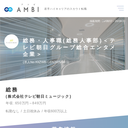
若手ハイキャリアのスカウト転職
掲載期間
26/08/07～26/08/20
総務・人事職(総務人事部)＜テ
レビ朝日グループ総合エンタメ
企業＞
求人No.XXZWB-GEN2026/04-1
総務
株式会社テレビ朝日ミュージック
年収
650万円～849万円
転勤なし
土日祝休み
年収600万以上