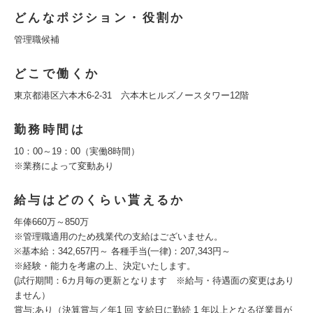
どんなポジション・役割か
管理職候補
どこで働くか
東京都港区六本木6-2-31 六本木ヒルズノースタワー12階
勤務時間は
10：00～19：00（実働8時間）
※業務によって変動あり
給与はどのくらい貰えるか
年俸660万～850万
※管理職適用のため残業代の支給はございません。
※基本給：342,657円～ 各種手当(一律)：207,343円～
※経験・能力を考慮の上、決定いたします。
(試行期間：6カ月毎の更新となります ※給与・待遇面の変更はあり
ません）
賞与:あり（決算賞与／年1 回 支給日に勤続 1 年以上となる従業員が