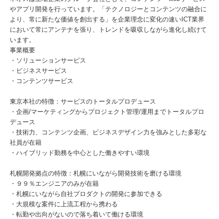
やアプリ開発を行っています。「テクノロジーとコンテンツの融合に
より、常に新たな価値を創出する」を企業理念に変化の速いICT業界
において常にアンテナを張り、トレンドを吸収しながら進化し続けて
います。
事業概要
・ソリューションサービス
・ビジネスサービス
・コンテンツサービス
東京本社の特徴：サービスのトータルプロデュース
・企画/マーケティングからプロジェクト管理/運用までトータルプロ
デュース
・技術力、コンテンツ企画、ビジネスデザイン力を強みとした多彩な
社員が在籍
・ハイブリッド勤務を中心とした働きやすい環境
札幌開発拠点の特徴：札幌にいながら開発技術を磨ける環境
・９９％エンジニアのみが在籍
・札幌にいながら自社プロダクトの開発に参加できる
・大規模な案件に上流工程から携わる
・転勤や出向がないので落ち着いて働ける環境