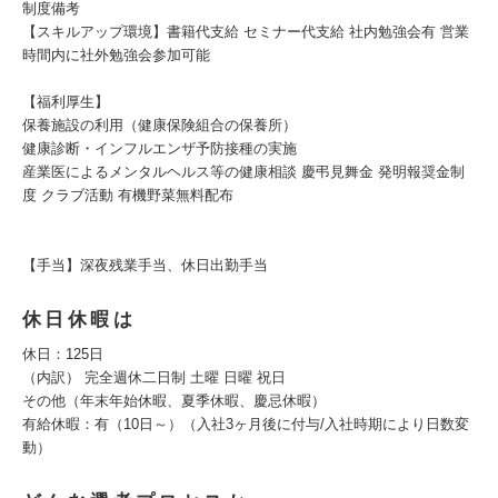
制度備考
【スキルアップ環境】書籍代支給 セミナー代支給 社内勉強会有 営業
時間内に社外勉強会参加可能
【福利厚生】
保養施設の利用（健康保険組合の保養所）
健康診断・インフルエンザ予防接種の実施
産業医によるメンタルヘルス等の健康相談 慶弔見舞金 発明報奨金制
度 クラブ活動 有機野菜無料配布
【手当】深夜残業手当、休日出勤手当
休日休暇は
休日：125日
（内訳） 完全週休二日制 土曜 日曜 祝日
その他（年末年始休暇、夏季休暇、慶忌休暇）
有給休暇：有（10日～）（入社3ヶ月後に付与/入社時期により日数変
動）