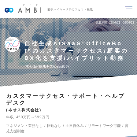
若手ハイキャリアのスカウト転職
掲載期間
26/07/31～26/08/13
自社生成AISaaS”OfficeBo
t”のカスタマーサクセス/顧客の
DX化を支援/ハイブリット勤務
求人No.NXJDT-OfficebotCS
カスタマーサクセス・サポート・ヘルプ
デスク
ネオス株式会社
年収
450万円～599万円
マネジメント業務なし
転勤なし
土日祝休み
リモートワーク可能
育
児支援制度