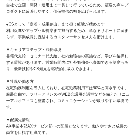
自社で企画・開発・運用まで一貫して行っているため、顧客の声をプ
ロダクトに反映しやすく、価値提供の幅を広げられます。
●CSとして「定着・成果創出」まで担う経験が積めます
利用促進やアップセル提案まで担当するため、単なるサポートに留ま
らず、事業成長に直結するカスタマーサクセス力を磨けます。
▼キャリアステップ・成長環境
書籍代支給・セミナー代支給、社内勉強会の実施など、学びを後押し
する環境があります。営業時間内に社外勉強会へ参加できる制度もあ
り、最新技術やCS知見を継続的に吸収できます。
▼社風や働き方
在宅勤務制度を導入しており、在宅勤務利用率は90%と高水準です。
服装自由で、フリーアドレスやWEB会議用会議室などを備えたリニュ
ーアルオフィスも整備され、コミュニケーションが取りやすい環境で
す。
▼配属先情報
AX事業本部AXサービス部への配属となります。働きやすさと成長の
両立を目指す組織です。