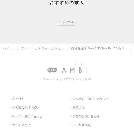
おすすめの求人
ホーム
ハイク
営業
カスタマーサクセ
自社生成AISaaS”OfficeBot”のカスタ
ラス求
系の
ス・サポート・ヘル
マーサクセス/顧客のDX化を支援/ハイ
人TOP
転職
プデスクの転職
ブリット勤務の求人情報
若手ハイキャリアのスカウト転職
利用規約
求人情報に関するポリシー
個人情報の取り扱い
推奨環境
ヘルプ・お問い合わせ
参画のお問い合わせ
サイトマップ
エン会社概要