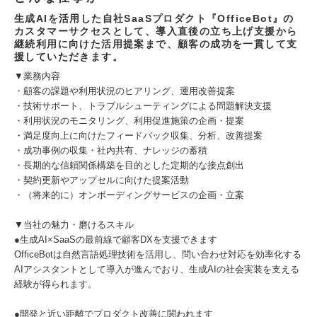
生成AIを活用した自社SaaSプロダクト『OfficeBot』の
カスタマーサクセスとして、導入直後の立ち上げ支援から
継続利用に向けた活用提案まで、顧客の成功を一貫して支
援していただきます。
▼業務内容
・顧客の課題や利用状況のヒアリング、運用改善提案
・技術サポート、トラブルシューティングによる問題解決支援
・利用状況のモニタリング、利用促進施策の企画・提案
・満足度向上に向けたフィードバック収集、分析、改善提案
・成功事例の収集・社内共有、ナレッジの蓄積
・長期的な信頼関係構築を目的とした定期的な接点創出
・契約更新やアップセルに向けた提案活動
・（将来的に）オンボーディングサービスの企画・立案
▼当社の魅力・磨けるスキル
●生成AI×SaaSの最前線で顧客DXを支援できます
OfficeBotは自然言語処理技術を活用し、問い合わせ対応を効率化する
AIアシスタントとして導入が進んでおり、生成AIの社会実装を支える
経験が得られます。
●開発と近い距離でプロダクト改善に関われます