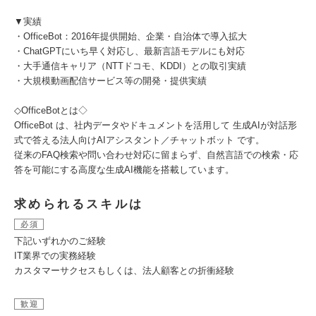
▼実績
・OfficeBot：2016年提供開始、企業・自治体で導入拡大
・ChatGPTにいち早く対応し、最新言語モデルにも対応
・大手通信キャリア（NTTドコモ、KDDI）との取引実績
・大規模動画配信サービス等の開発・提供実績
◇OfficeBotとは◇
OfficeBot は、社内データやドキュメントを活用して 生成AIが対話形
式で答える法人向けAIアシスタント／チャットボット です。
従来のFAQ検索や問い合わせ対応に留まらず、自然言語での検索・応
答を可能にする高度な生成AI機能を搭載しています。
求められるスキルは
必須
下記いずれかのご経験
IT業界での実務経験
カスタマーサクセスもしくは、法人顧客との折衝経験
歓迎