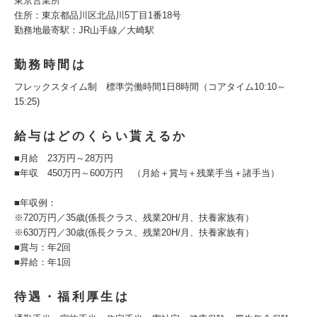
東京営業所
住所：東京都品川区北品川5丁目1番18号
勤務地最寄駅：JR山手線／大崎駅
勤務時間は
フレックスタイム制 標準労働時間1日8時間（コアタイム10:10～
15:25)
給与はどのくらい貰えるか
■月給 23万円～28万円
■年収 450万円～600万円 （月給＋賞与＋残業手当＋諸手当）
■年収例：
※720万円／35歳(係長クラス、残業20H/月、扶養家族有）
※630万円／30歳(係長クラス、残業20H/月、扶養家族有）
■賞与：年2回
■昇給：年1回
待遇・福利厚生は