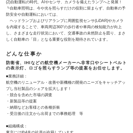
(2)自動運転の時代、AIやセンサ、カメラを備えたランプへと発展！
┗自動車照明は、今や光を照らすだけの役割に留まらず、自動車の予
防安全や自動運転においては、
ヘッドランプおよびリアランプに周囲監視センサ(LiDAR)やカメラ
を内蔵することで、車両周辺360°の歩行者や車両の検知能力が向上
し、さまざまな走行状況において、交通事故の未然防止を図り、まさ
しく自動車の「目」となる重要な役割を期待されています。
どんな仕事か
防衛省、IHIなどの航空機メーカーへ非常口やシートベルト
の表示灯、ロゴを照らすランプ等の提案をお任せします。
■業務詳細：
航空機のリニューアル・改善や新機種の開発のニーズをキャッチアッ
プし当社製品のシェアを拡大します！
・競合を含めた市場の調査
・新製品等の提案
・納期などお客様との各種折衝
・受注後の注文から出荷までの事務処理 等
■組織構成：
東京には約4名の社員が在籍しています。