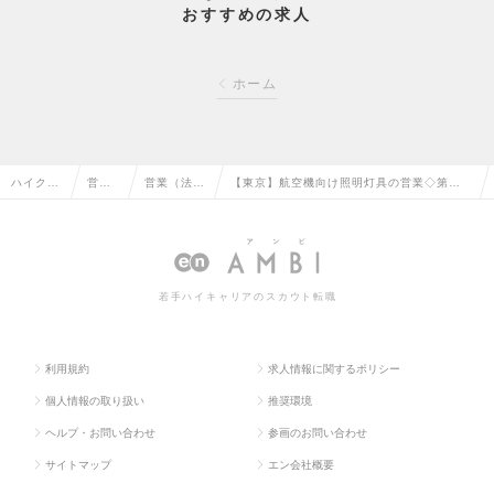
おすすめの求人
ホーム
ハイクラ
営業
営業（法人
【東京】航空機向け照明灯具の営業◇第二新
ス求人T
系の
向け）の転
卒歓迎/自動車関連部品トップ級シェアの求
OP
転職
職
人情報
若手ハイキャリアのスカウト転職
利用規約
求人情報に関するポリシー
個人情報の取り扱い
推奨環境
ヘルプ・お問い合わせ
参画のお問い合わせ
サイトマップ
エン会社概要