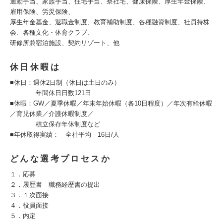
通勤手当、家族手当、住宅手当、寮社宅、健康保険、厚生年金保険、
雇用保険、労災保険、
厚生年金基金、退職金制度、教育補助制度、各種融資制度、社員持株
会、各種文化・体育クラブ、
研修所兼宿泊施設、契約リゾート、他
休日休暇は
■休日：週休2日制（休日は土日のみ）
年間休日日数121日
■休暇：GW／夏季休暇／年末年始休暇（各10日程度）／年次有給休暇
／育児休業／介護休暇制度／
積立保存年休制度など
■年休取得実績： 全社平均 16日/人
どんな選考プロセスか
１．応募
２．履歴書 職務経歴書の提出
３．１次面接
４．役員面接
５．内定