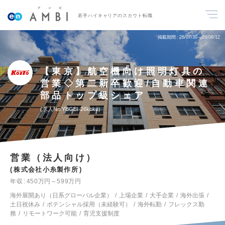
若手ハイキャリアのスカウト転職
掲載期間
26/07/30～26/08/12
【東京】航空機向け照明灯具の
営業◇第二新卒歓迎/自動車関連
部品トップ級シェア
求人No.YBGBI-26koku
営業（法人向け）
株式会社小糸製作所
年収
450万円～599万円
海外展開あり（日系グローバル企業）
上場企業
大手企業
海外出張
土日祝休み
ポテンシャル採用（未経験可）
海外転勤
フレックス勤
務
リモートワーク可能
育児支援制度