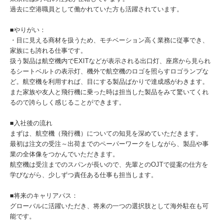
過去に空港職員として働かれていた方も活躍されています。
■やりがい：
・目に見える商材を扱うため、モチベーション高く業務に従事でき、
家族にも誇れる仕事です。
扱う製品は航空機内でEXITなどが表示される出口灯、座席から見られ
るシートベルトの表示灯、機外で航空機のロゴを照らすロゴランプな
ど。航空機を利用すれば、目にする製品ばかりで達成感がわきます。
また家族や友人と飛行機に乗った時は担当した製品をみて驚いてくれ
るので誇らしく感じることができます。
■入社後の流れ
まずは、航空機（飛行機）についての知見を深めていただきます。
最初は注文の受注～出荷までのペーパーワークをしながら、製品や事
業の全体像をつかんでいただきます。
航空機は受注までのスパンが長いので、先輩とのOJTで提案の仕方を
学びながら、少しずつ責任ある仕事も担当します。
■将来のキャリアパス：
グローバルに活躍いただき、将来の一つの選択肢として海外駐在も可
能です。