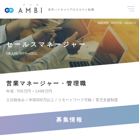
若手ハイキャリアのスカウト転職
掲載期間
26/07/30～26/08/12
セールスマネージャー
求人No.WTH-s001
営業マネージャー・管理職
年収
700万円～1499万円
土日祝休み
年収600万以上
リモートワーク可能
育児支援制度
募集情報