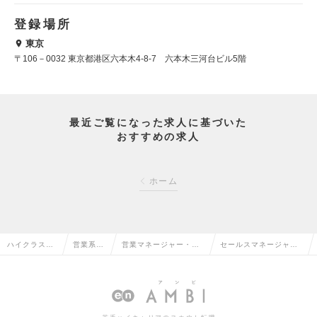
登録場所
東京
〒106－0032 東京都港区六本木4-8-7 六本木三河台ビル5階
最近ご覧になった求人に基づいた
おすすめの求人
ホーム
ハイクラス求
営業系の
営業マネージャー・管
セールスマネージャー
人TOP
転職
理職の転職
の求人情報