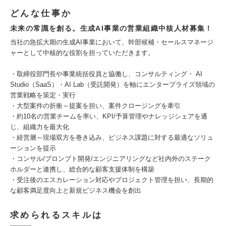
どんな仕事か
未来の常識を創る。生成AI事業の営業組織中核人材募集！
当社の急拡大期の生成AI事業において、幹部候補・セールスマネージ
ャーとして中核的な役割を担っていただきます。
・取締役部門長や事業統括役員と協働し、コンサルティング・ AI
Studio（SaaS）・AI Lab（受託開発）を軸にエンタープライズ領域の
営業戦略を策定・実行
・大型案件の折衝～提案を担い、案件クロージングを牽引
・約10名の営業チームを率い、KPI/予算管理やナレッジシェアを通
じ、組織力を最大化
・経営層～現場双方を巻き込み、ビジネス課題に対する最適なソリュ
ーションを提示
・コンサル/プロンプト開発/エンジニアリングなど社内外のステーク
ホルダーと連携し、総合的な顧客支援体制を構築
・受注後のエスカレーション対応やプロジェクト管理を担い、長期的
な顧客満足度向上と新規ビジネス機会を創出
求められるスキルは