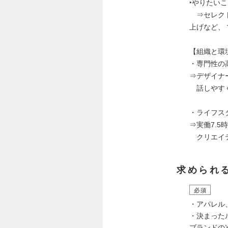
‣やりたい
⇒セレクト
上げなど、
【組織と環
・専門性の
⇒デザイナ
話しやすく
・ライフス
⇒実働7.5
クリエイテ
求められ
必須
・アパレル
・決まった
ブランドの