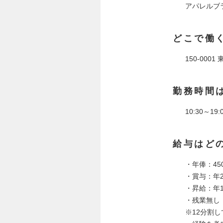
アパレルブ
どこで働
150-000
勤務時間
10:30～1
給与はど
・年俸：450
・賞与：年
・昇給：年
・残業無し
※12分割し