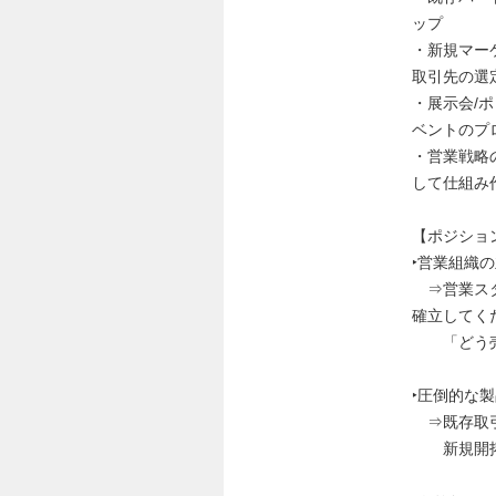
ップ
・新規マー
取引先の選
・展示会/
ベントのプ
・営業戦略
して仕組み
【ポジショ
‣営業組織
⇒営業スタ
確立してく
「どう売る
‣圧倒的な
⇒既存取引
新規開拓に