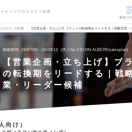
ハイキャリアのスカウト転職
初めて
法人向け）の転職
【営業企画・立ち上げ】ブランドの転換期をリードする｜戦略営業・
掲載期間
26/07/30～26/08/12
求人No.VSCHN-ALBEROsalesplan
【営業企画・立ち上げ】ブ
の転換期をリードする｜戦
業・リーダー候補
人向け）