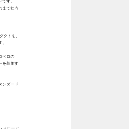
ドです。
れまで社内
ロダクトを、
す。
ロベロの
ーを募集す
タンダード
フォローア