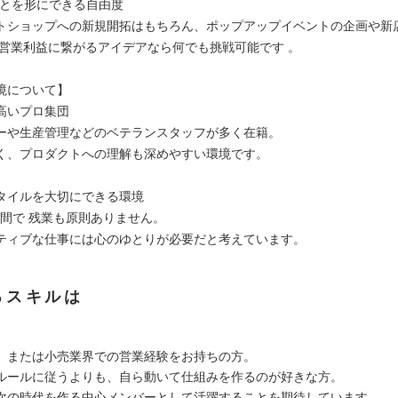
ことを形にできる自由度
ショップへの新規開拓はもちろん、ポップアップイベントの企画や新
 営業利益に繋がるアイデアなら何でも挑戦可能です 。
境について】
高いプロ集団
ーや生産管理などのベテランスタッフが多く在籍。
、プロダクトへの理解も深めやすい環境です。
タイルを大切にできる環境
時間で 残業も原則ありません。
ィブな仕事には心のゆとりが必要だと考えています。
るスキルは
、または小売業界での営業経験をお持ちの方。
ルールに従うよりも、自ら動いて仕組みを作るのが好きな方。
次の時代を作る中心メンバーとして活躍することを期待しています。