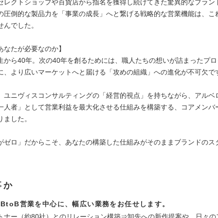
セレクトショップや百貨店から指名を獲得し続けてきた驚異的なブラン
の圧倒的な製品力を「事業の成長」へと繋げる戦略的な営業機能は、こ
せんでした。
あなたが必要なのか】
生から40年。次の40年を創るためには、職人たちの想いが詰まったプ
に、より広いマーケットへと届ける「攻めの組織」への進化が不可欠で
、ユニヴィスコンサルティングの「経営的視点」を持ちながら、アルベ
一人者」として営業利益を最大化させる仕組みを構築する、コアメンバ
りました。
がゼロ」だからこそ、あなたの構築した仕組みがそのままブランドのス
。
事か
BtoB営業を中心に、幅広い業務をお任せします。
トナー（約80社）とのリレーション構築⇒卸先への新作提案や、日々の