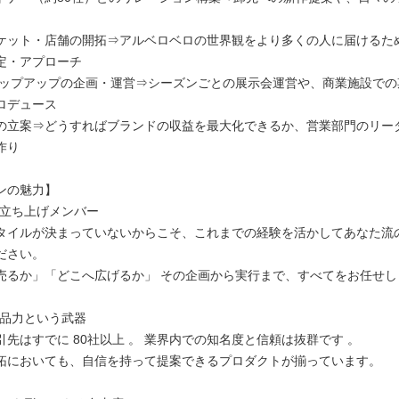
ケット・店舗の開拓⇒アルベロベロの世界観をより多くの人に届けるた
定・アプローチ
ポップアップの企画・運営⇒シーズンごとの展示会運営や、商業施設での
ロデュース
の立案⇒どうすればブランドの収益を最大化できるか、営業部門のリー
作り
ンの魅力】
の立ち上げメンバー
イルが決まっていないからこそ、これまでの経験を活かしてあなた流
ださい。
か」「どこへ広げるか」 その企画から実行まで、すべてをお任せし
製品力という武器
先はすでに 80社以上 。 業界内での知名度と信頼は抜群です 。
おいても、自信を持って提案できるプロダクトが揃っています。