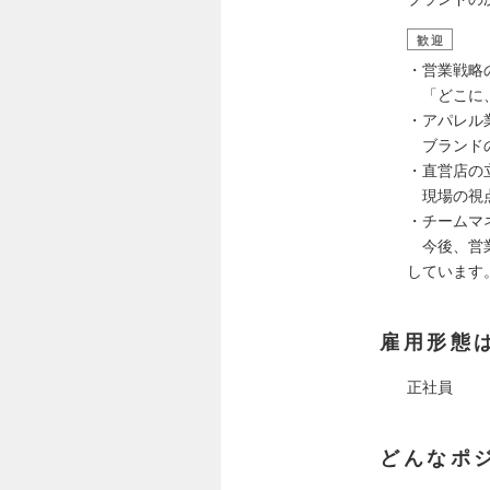
歓迎
・営業戦略
「どこに、
・アパレル
ブランドの
・直営店の
現場の視点
・チームマ
今後、営業
しています
雇用形態
正社員
どんなポ