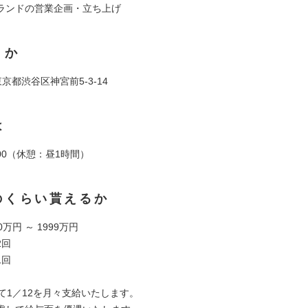
ランドの営業企画・立ち上げ
くか
1 東京都渋谷区神宮前5-3-14
は
9:00（休憩：昼1時間）
のくらい貰えるか
万円 ～ 1999万円
2回
1回
て1／12を月々支給いたします。