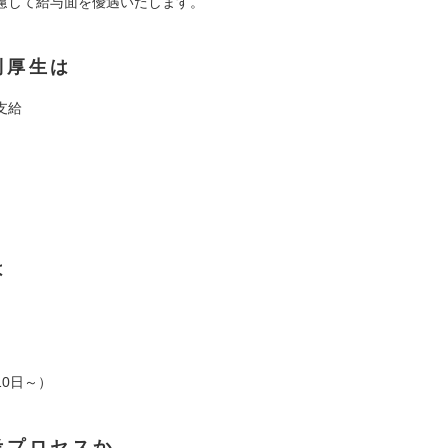
して給与面を優遇いたします。
利厚生は
支給
は
10日～）
考プロセスか