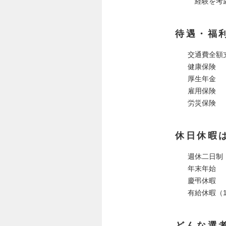
経験を考慮
待遇・福
交通費全額
健康保険
厚生年金
雇用保険
労災保険
休日休暇
週休二日制
年末年始
慶弔休暇
有給休暇（
どんな選