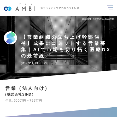
若手ハイキャリアのスカウト転職
掲載期間
26/08/03～26/08/16
【営業組織の立ち上げ幹部候
補】成果にコミットする営業募
集｜AIで市場を切り拓く医療DX
の最前線
求人No.QIBGR-02
営業（法人向け）
株式会社SIND
年収
600万円～799万円