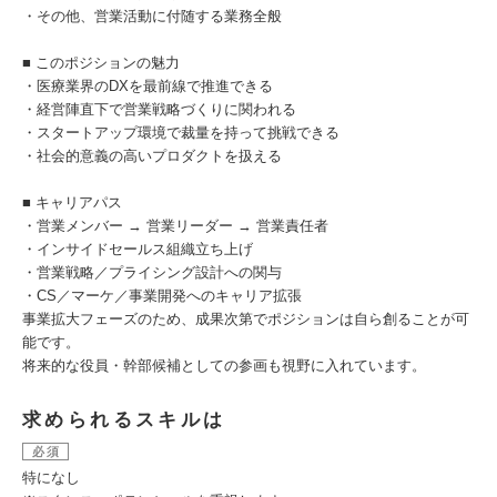
・その他、営業活動に付随する業務全般
■ このポジションの魅力
・医療業界のDXを最前線で推進できる
・経営陣直下で営業戦略づくりに関われる
・スタートアップ環境で裁量を持って挑戦できる
・社会的意義の高いプロダクトを扱える
■ キャリアパス
・営業メンバー → 営業リーダー → 営業責任者
・インサイドセールス組織立ち上げ
・営業戦略／プライシング設計への関与
・CS／マーケ／事業開発へのキャリア拡張
事業拡大フェーズのため、成果次第でポジションは自ら創ることが可
能です。
将来的な役員・幹部候補としての参画も視野に入れています。
求められるスキルは
必須
特になし