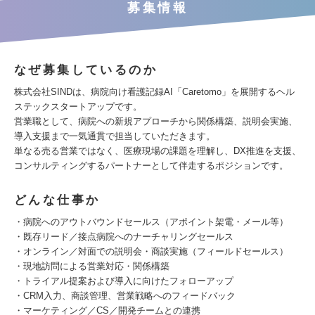
募集情報
なぜ募集しているのか
株式会社SINDは、病院向け看護記録AI「Caretomo」を展開するヘル
ステックスタートアップです。
営業職として、病院への新規アプローチから関係構築、説明会実施、
導入支援まで一気通貫で担当していただきます。
単なる売る営業ではなく、医療現場の課題を理解し、DX推進を支援、
コンサルティングするパートナーとして伴走するポジションです。
どんな仕事か
・病院へのアウトバウンドセールス（アポイント架電・メール等）
・既存リード／接点病院へのナーチャリングセールス
・オンライン／対面での説明会・商談実施（フィールドセールス）
・現地訪問による営業対応・関係構築
・トライアル提案および導入に向けたフォローアップ
・CRM入力、商談管理、営業戦略へのフィードバック
・マーケティング／CS／開発チームとの連携