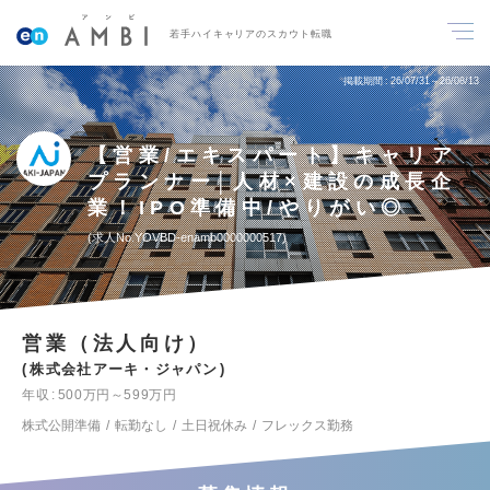
若手ハイキャリアのスカウト転職
掲載期間
26/07/31～26/08/13
【営業/エキスパート】キャリア
プランナー│人材×建設の成長企
業！IPO準備中/やりがい◎
求人No.YOVBD-enamb0000000517
営業（法人向け）
株式会社アーキ・ジャパン
年収
500万円～599万円
株式公開準備
転勤なし
土日祝休み
フレックス勤務