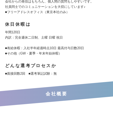
会社からの発信はもちろん、個人間の質問もしやすいです。
社員同士でのコミュニケーションを大切にしています♪
■フリーアドレスオフィス（東京本社のみ）
休日休暇は
年間120⽇
内訳：完全週休⼆⽇制、⼟曜 ⽇曜 祝⽇
■有給休暇：入社半年経過時点10⽇ 最高付与⽇数20⽇
■その他（GW・夏季・年末年始休暇）
どんな選考プロセスか
■面接回数2回 ■選考筆記試験：無
会社概要