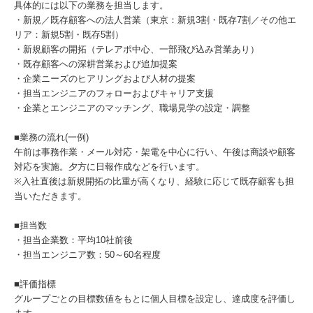
具体的には以下の業務を担当します。
・新規／既存顧客への法人営業（東京：新規3割・既存7割／その他エ
リア：新規5割・既存5割）
・新規顧客の開拓（テレアポ中心、一部飛び込み営業あり）
・既存顧客への深耕営業および追加提案
・企業ニーズのヒアリングおよび人材の提案
・担当エンジニアのフォローおよびキャリア支援
・企業とエンジニアのマッチング、職場見学の設定・調整
■業務の流れ(一例)
午前は事務作業・メール対応・架電を中心に行い、午後は商談や顧客
対応を実施。夕方に日報作成などを行います。
※入社直後は新規開拓の比重が高くなり、経験に応じて既存顧客も担
当いただきます。
■担当数
・担当企業数：平均10社前後
・担当エンジニア数：50～60名程度
■評価指標
グループごとの目標数値をもとに個人目標を設定し、達成度を評価し