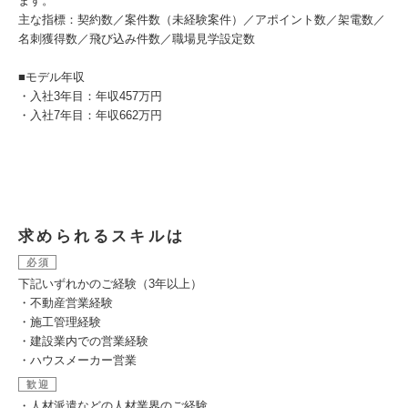
ます。
主な指標：契約数／案件数（未経験案件）／アポイント数／架電数／
名刺獲得数／飛び込み件数／職場見学設定数
■モデル年収
・入社3年目：年収457万円
・入社7年目：年収662万円
求められるスキルは
必須
下記いずれかのご経験（3年以上）
・不動産営業経験
・施工管理経験
・建設業内での営業経験
・ハウスメーカー営業
歓迎
・人材派遣などの人材業界のご経験