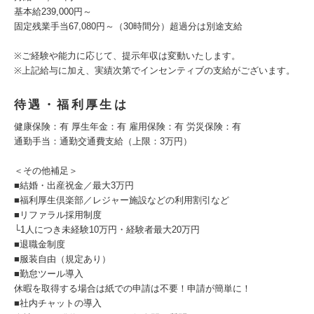
基本給239,000円～
固定残業手当67,080円～（30時間分）超過分は別途支給
※ご経験や能力に応じて、提示年収は変動いたします。
※上記給与に加え、実績次第でインセンティブの支給がございます。
待遇・福利厚生は
健康保険：有 厚生年⾦：有 雇⽤保険：有 労災保険：有
通勤手当：通勤交通費支給（上限：3万円）
＜その他補足＞
■結婚・出産祝金／最大3万円
■福利厚生倶楽部／レジャー施設などの利用割引など
■リファラル採用制度
└1人につき未経験10万円・経験者最大20万円
■退職金制度
■服装自由（規定あり）
■勤怠ツール導入
休暇を取得する場合は紙での申請は不要！申請が簡単に！
■社内チャットの導入