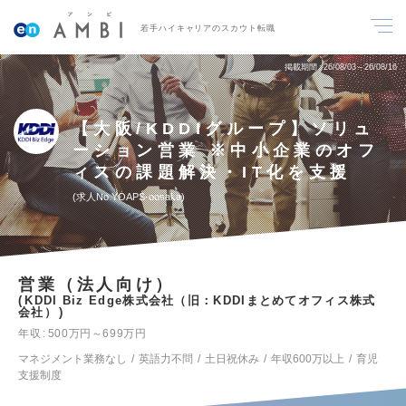
若手ハイキャリアのスカウト転職
掲載期間
26/08/03～26/08/16
【大阪/KDDIグループ】ソリュ
ーション営業 ※中小企業のオフ
ィスの課題解決・IT化を支援
求人No.YOAPS-oosaka
営業（法人向け）
KDDI Biz Edge株式会社（旧：KDDIまとめてオフィス株式
会社）
年収
500万円～699万円
マネジメント業務なし
英語力不問
土日祝休み
年収600万以上
育児
支援制度