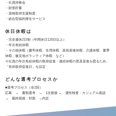
・社員持株会
・財形貯蓄
・資格取得支援制度
・総合型福利厚生サービス
休日休暇は
・完全週休2日制（年間休日120日以上）
・年次有給休暇
・その他休暇（慶弔休暇、生理休暇、産前産後休暇、介護休暇、夏季
休暇、被災地ボランティア休暇 など）
※社員の年次有給休暇の取得促進・連続休暇の普及促進を図るため、
「有休取得促進日」を設定
どんな選考プロセスか
■選考プロセス（全2回）
応募 → 書類選考 → 1次面接 → 適性検査・カジュアル面談
→ 最終面接：対面 →内定