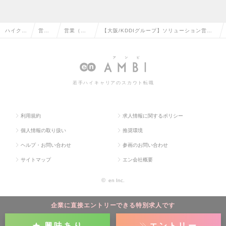
ハイクラ
営業
営業（法
【大阪/KDDIグループ】ソリューション営
ス求人T
系の
人向け）
業 ※中小企業のオフィスの課題解決・IT化を
OP
転職
の転職
支援の求人情報
若手ハイキャリアのスカウト転職
利用規約
求人情報に関するポリシー
個人情報の取り扱い
推奨環境
ヘルプ・お問い合わせ
参画のお問い合わせ
サイトマップ
エン会社概要
©
en Inc.
企業に直接エントリーできる特別求人です
興味あり
エントリー