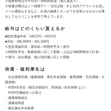
※残業時間は月平均30～40時間程度（個人差あり）
※毎週水曜日はノー残業デー：当日は朝・夕と社内アナウンスを流し
メール通知もするなど、社員の健康とオンオフを充実させながら仕事
をしてもらうことを本気で考えています。
給与はどのくらい貰えるか
■想定理論年収：540万円～760万円
■月給：286,500円～401,500円
※想定理論年収：基本給＋時間外手当＋賞与
※時間外手当：勤務実績に応じて変動（上記は30時間相当で計算）
※賞与：会社業績、個人別評価に応じて変動
待遇・福利厚生は
・社会保険完備（健康保険・厚生年金保険・雇用保険・労災保険・介
護保険）
・KDDI共済会（相互扶助給付、団体扱い生命保険 など）
・KDDI労働組合への加入
・健康保険組合
・退職金制度
・確定拠出年金制度