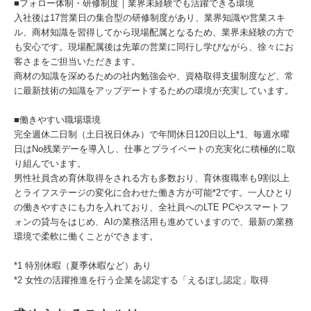
■フォロー体制・研修制度｜業界未経験でも活躍できる環境
入社後は17営業日の集合型の研修制度があり、業界知識や営業スキ
ル、商材知識を習得してから現場配属となるため、業界未経験の方で
も安心です。現場配属後は先輩の営業に同行し学びながら、徐々にお
客さまをご担当いただきます。
商材の知識を深めるための社内勉強会や、資格取得支援制度など、常
に最新技術の知識をアップデートするための環境が充実しています。
■働きやすい職場環境
完全週休二日制（土日祝日休み）で年間休日120日以上*1、毎週水曜
日はNo残業デーを導入し、仕事とプライベートの充実化に積極的に取
り組んでいます。
男性社員含め育休取得をされる方も多数おり、育休復職率も9割以上
とライフステージの変化に合わせた働き方が可能*2です。一人ひとり
の働きやすさにも力を入れており、全社員へのLTE PCやスマートフ
ォンの貸与をはじめ、AIの業務活用も進めていますので、最新の業務
環境で柔軟に働くことができます。
*1 特別休暇（夏季休暇など）あり
*2 女性の活躍推進を行う企業を認定する「えるぼし認定」取得