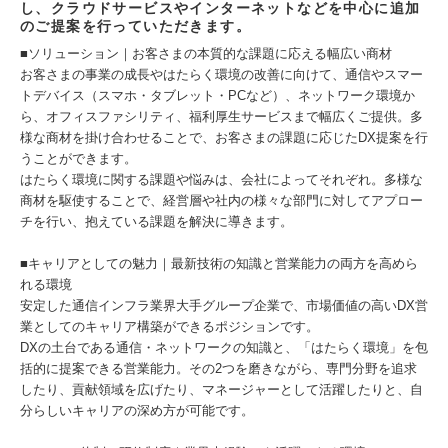
し、クラウドサービスやインターネットなどを中心に追加
のご提案を行っていただきます。
■ソリューション｜お客さまの本質的な課題に応える幅広い商材
お客さまの事業の成長やはたらく環境の改善に向けて、通信やスマー
トデバイス（スマホ・タブレット・PCなど）、ネットワーク環境か
ら、オフィスファシリティ、福利厚生サービスまで幅広くご提供。多
様な商材を掛け合わせることで、お客さまの課題に応じたDX提案を行
うことができます。
はたらく環境に関する課題や悩みは、会社によってそれぞれ。多様な
商材を駆使することで、経営層や社内の様々な部門に対してアプロー
チを行い、抱えている課題を解決に導きます。
■キャリアとしての魅力｜最新技術の知識と営業能力の両方を高めら
れる環境
安定した通信インフラ業界大手グループ企業で、市場価値の高いDX営
業としてのキャリア構築ができるポジションです。
DXの土台である通信・ネットワークの知識と、「はたらく環境」を包
括的に提案できる営業能力。その2つを磨きながら、専門分野を追求
したり、貢献領域を広げたり、マネージャーとして活躍したりと、自
分らしいキャリアの深め方が可能です。