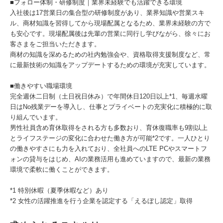
■フォロー体制・研修制度｜業界未経験でも活躍できる環境
入社後は17営業日の集合型の研修制度があり、業界知識や営業スキ
ル、商材知識を習得してから現場配属となるため、業界未経験の方で
も安心です。現場配属後は先輩の営業に同行し学びながら、徐々にお
客さまをご担当いただきます。
商材の知識を深めるための社内勉強会や、資格取得支援制度など、常
に最新技術の知識をアップデートするための環境が充実しています。
■働きやすい職場環境
完全週休二日制（土日祝日休み）で年間休日120日以上*1、毎週水曜
日はNo残業デーを導入し、仕事とプライベートの充実化に積極的に取
り組んでいます。
男性社員含め育休取得をされる方も多数おり、育休復職率も9割以上
とライフステージの変化に合わせた働き方が可能*2です。一人ひとり
の働きやすさにも力を入れており、全社員へのLTE PCやスマートフ
ォンの貸与をはじめ、AIの業務活用も進めていますので、最新の業務
環境で柔軟に働くことができます。
*1 特別休暇（夏季休暇など）あり
*2 女性の活躍推進を行う企業を認定する「えるぼし認定」取得