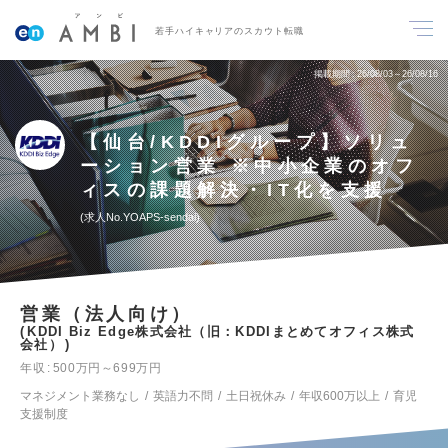
若手ハイキャリアのスカウト転職
掲載期間
26/08/03～26/08/16
【仙台/KDDIグループ】ソリュ
ーション営業 ※中小企業のオフ
ィスの課題解決・IT化を支援
求人No.YOAPS-sendai
営業（法人向け）
KDDI Biz Edge株式会社（旧：KDDIまとめてオフィス株式
会社）
年収
500万円～699万円
マネジメント業務なし
英語力不問
土日祝休み
年収600万以上
育児
支援制度