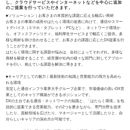
し、クラウドサービスやインターネットなどを中心に追加
のご提案を行っていただきます。
■ソリューション｜お客さまの本質的な課題に応える幅広い商材
お客さまの事業の成長やはたらく環境の改善に向けて、通信やスマー
トデバイス（スマホ・タブレット・PCなど）、ネットワーク環境か
ら、オフィスファシリティ、福利厚生サービスまで幅広くご提供。多
様な商材を掛け合わせることで、お客さまの課題に応じたDX提案を行
うことができます。
はたらく環境に関する課題や悩みは、会社によってそれぞれ。多様な
商材を駆使することで、経営層や社内の様々な部門に対してアプロー
チを行い、抱えている課題を解決に導きます。
■キャリアとしての魅力｜最新技術の知識と営業能力の両方を高めら
れる環境
安定した通信インフラ業界大手グループ企業で、市場価値の高いDX営
業としてのキャリア構築ができるポジションです。
DXの土台である通信・ネットワークの知識と、「はたらく環境」を包
括的に提案できる営業能力。その2つを磨きながら、専門分野を追求
したり、貢献領域を広げたり、マネージャーとして活躍したりと、自
分らしいキャリアの深め方が可能です。