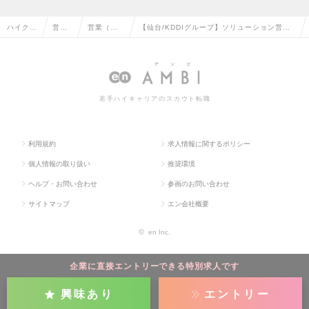
ハイクラ
営業
営業（法
【仙台/KDDIグループ】ソリューション営
ス求人T
系の
人向け）
業 ※中小企業のオフィスの課題解決・IT化を
OP
転職
の転職
支援の求人情報
若手ハイキャリアのスカウト転職
利用規約
求人情報に関するポリシー
個人情報の取り扱い
推奨環境
ヘルプ・お問い合わせ
参画のお問い合わせ
サイトマップ
エン会社概要
©
en Inc.
企業に直接エントリーできる特別求人です
興味あり
エントリー