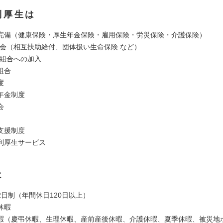
利厚生は
完備（健康保険・厚生年金保険・雇用保険・労災保険・介護保険）
共済会（相互扶助給付、団体扱い生命保険 など）
働組合への加入
組合
度
年金制度
会
支援制度
利厚生サービス
は
2日制（年間休日120日以上）
休暇
暇（慶弔休暇、生理休暇、産前産後休暇、介護休暇、夏季休暇、被災地