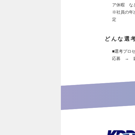
ア休暇 な
※社員の年
定
どんな選
■選考プロ
応募 → 