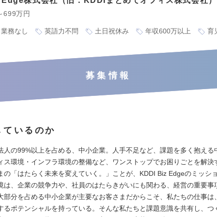
Biz Edge株式会社（旧：KDDIまとめてオフィス株式会社）
～699万円
ト業務なし
英語力不問
土日祝休み
年収600万以上
育
募集情報
しているのか
法人の99%以上を占める、中小企業。人手不足など、課題を多く抱える
ィス環境・インフラ環境の整備など、ワンストップでお困りごとを解決
の「はたらく未来を変えていく。」ことが、KDDI Biz Edgeのミッシ
境は、企業の競争力や、社員のはたらきがいにも関わる、経営の重要事
大部分を占める中小企業が主要なお客さまだからこそ、私たちの仕事は
するポテンシャルを持っている。そんな私たちと課題意識を共有し、つ