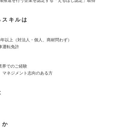
の活躍推進を行う企業を認定する「えるぼし認定」取得
るスキルは
3年以上（対法人・個人、商材問わず）
車運転免許
信業界でのご経験
、マネジメント志向のある方
は
くか