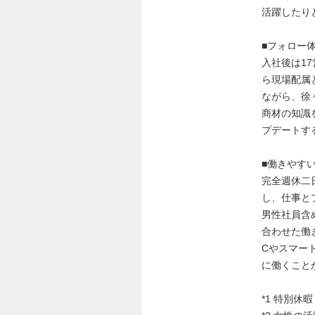
活躍したり
■フォロー
入社後は1
ら現場配属
ながら、徐
商材の知識
プデートす
■働きやす
完全週休二
し、仕事と
男性社員含
合わせた働
Cやスマー
に働くこと
*1 特別休