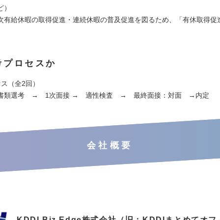
ど）
次有給休暇の取得促進・連続休暇の普及促進を図るため、「有休取得促
考プロセスか
セス（全2回）
書類選考 → 1次面接 → 適性検査 → 最終面接：対面 →内定
会社概要
KDDI Biz Edge株式会社（旧：KDDIまとめてオ