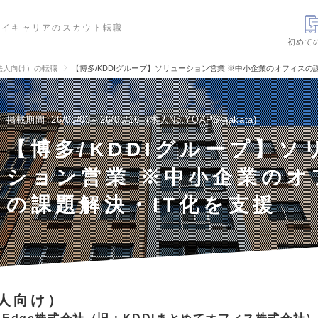
ハイキャリアのスカウト転職
初めて
法人向け）の転職
【博多/KDDIグループ】ソリューション営業 ※中小企業のオフィスの
掲載期間
26/08/03～26/08/16
求人No.YOAPS-hakata
【博多/KDDIグループ】ソ
ション営業 ※中小企業のオ
の課題解決・IT化を支援
人向け）