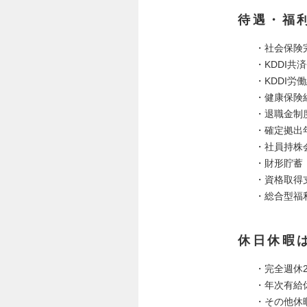
待遇・福
・社会保険
・KDDI
・KDDI労
・健康保険
・退職金制
・確定拠出
・社員持株
・財形貯蓄
・資格取得
・総合型福
休日休暇
・完全週休
・年次有給
・その他休