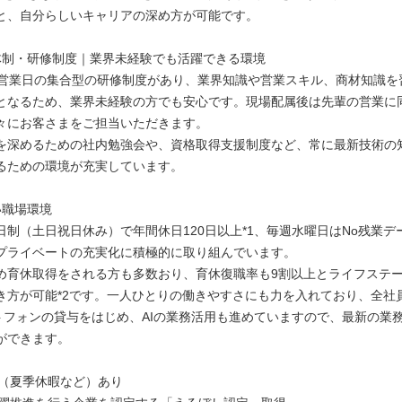
と、自分らしいキャリアの深め方が可能です。
体制・研修制度｜業界未経験でも活躍できる環境
7営業日の集合型の研修制度があり、業界知識や営業スキル、商材知識を
となるため、業界未経験の方でも安心です。現場配属後は先輩の営業に
々にお客さまをご担当いただきます。
を深めるための社内勉強会や、資格取得支援制度など、常に最新技術の
るための環境が充実しています。
い職場環境
日制（土日祝日休み）で年間休日120日以上*1、毎週水曜日はNo残業デ
プライベートの充実化に積極的に取り組んでいます。
め育休取得をされる方も多数おり、育休復職率も9割以上とライフステ
き方が可能*2です。一人ひとりの働きやすさにも力を入れており、全社員へ
トフォンの貸与をはじめ、AIの業務活用も進めていますので、最新の業
ができます。
暇（夏季休暇など）あり