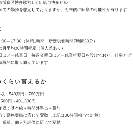
博多区博多駅前1-2-5 紙与博多ビル
多での勤務を想定しておりますが、将来的に転勤の可能性が有ります。
は
:00～17:30（休憩1時間 所定労働時間7時間30分）
は月平均30時間程度（個人差あり）
日はノー残業日、毎週金曜日はノー残業推奨日を設けており、仕事とプ
積極的に取り組んでいます
のくらい貰えるか
収：540万円～760万円
500円～401,500円
年収：基本給＋時間外手当＋賞与
当：勤務実績に応じて変動（上記は30時間相当で計算）
社業績、個人別評価に応じて変動