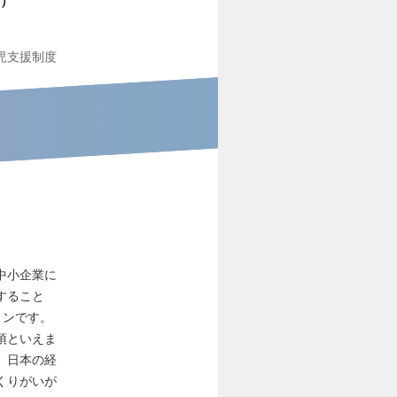
児支援制度
中小企業に
すること
ョンです。
項といえま
、日本の経
くりがいが