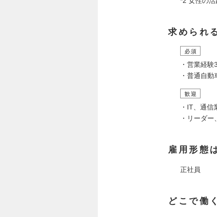
*2 女性
求められ
必須
・営業経験
・普通自動
歓迎
・IT、通
・リーダー
雇用形態
正社員
どこで働