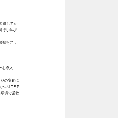
習得してか
同行し学び
知識をアッ
ーを導入
ージの変化に
のLTE P
務環境で柔軟