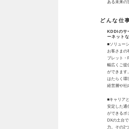
ある未来の
どんな仕
KDDIの
ーネット
■ソリュー
お客さまの
ブレット・
幅広くご提
ができます
はたらく環
経営層や社
■キャリア
安定した通
ができるポ
DXの土台
力。その2