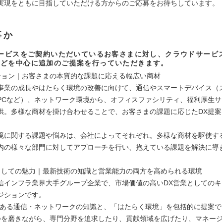
実現をともに目指していただける方からのご応募をお待ちしています。
事か
サービスをご契約いただいているお客さまに対し、クラウドサービ
などを中心に追加のご提案を行っていただきます。
ション｜お客さまの本質的な課題に応える幅広い商材
事業の成長やはたらく環境の改善に向けて、通信やスマートデバイス（
PCなど）、ネットワーク環境から、オフィスファシリティ、福利厚生
供。多様な商材を掛け合わせることで、お客さまの課題に応じたDX提
。
境に関する課題や悩みは、会社によってそれぞれ。多様な商材を駆使す
内の様々な部門に対してアプローチを行い、抱えている課題を解決に導
としての魅力｜最新技術の知識と営業能力の両方を高められる環境
信インフラ業界大手グループ企業で、市場価値の高いDX営業としての
ジションです。
である通信・ネットワークの知識と、「はたらく環境」を包括的に提案
つを磨きながら、専門分野を追求したり、貢献領域を広げたり、マネー