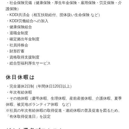
・社会保険完備（健康保険・厚生年金保険・雇用保険・労災保険・介
護保険）
・KDDI共済会（相互扶助給付、団体扱い生命保険 など）
・KDDI労働組合への加入
・健康保険組合
・退職金制度
・確定拠出年金制度
・社員持株会
・財形貯蓄
・資格取得支援制度
・総合型福利厚生サービス
休日休暇は
・完全週休2日制（年間休日120日以上）
・年次有給休暇
・その他休暇（慶弔休暇、生理休暇、産前産後休暇、介護休暇、夏季
休暇、被災地ボランティア休暇 など）
※社員の年次有給休暇の取得促進・連続休暇の普及促進を図るため、
「有休取得促進日」を設定