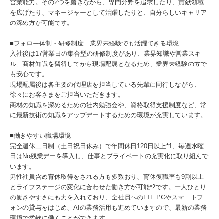
営業能力。その2つを磨きながら、専門分野を追求したり、貢献領域
を広げたり、マネージャーとして活躍したりと、自分らしいキャリア
の深め方が可能です。
■フォロー体制・研修制度｜業界未経験でも活躍できる環境
入社後は17営業日の集合型の研修制度があり、業界知識や営業スキ
ル、商材知識を習得してから現場配属となるため、業界未経験の方で
も安心です。
現場配属後は各主要の代理店を担当している先輩に同行しながら、
徐々にお客さまをご担当いただきます。
商材の知識を深めるための社内勉強会や、資格取得支援制度など、常
に最新技術の知識をアップデートするための環境が充実しています。
■働きやすい職場環境
完全週休二日制（土日祝日休み）で年間休日120日以上*1、毎週水曜
日はNo残業デーを導入し、仕事とプライベートの充実化に取り組んで
います。
男性社員含め育休取得をされる方も多数おり、育休復職率も9割以上
とライフステージの変化に合わせた働き方が可能*2です。一人ひとり
の働きやすさにも力を入れており、全社員へのLTE PCやスマートフ
ォンの貸与をはじめ、AIの業務活用も進めていますので、最新の業務
環境で柔軟に働くことができます。