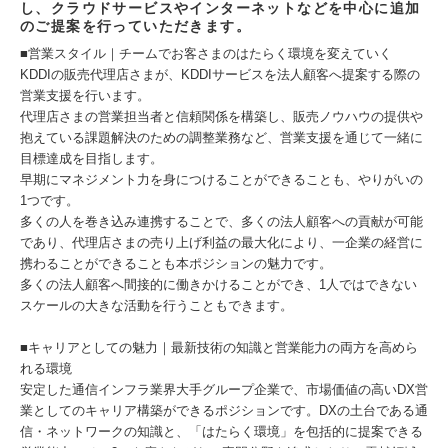
し、クラウドサービスやインターネットなどを中心に追加
のご提案を行っていただきます。
■営業スタイル｜チームでお客さまのはたらく環境を変えていく
KDDIの販売代理店さまが、KDDIサービスを法人顧客へ提案する際の
営業支援を行います。
代理店さまの営業担当者と信頼関係を構築し、販売ノウハウの提供や
抱えている課題解決のための調整業務など、営業支援を通じて一緒に
目標達成を目指します。
早期にマネジメント力を身につけることができることも、やりがいの
1つです。
多くの人を巻き込み連携することで、多くの法人顧客への貢献が可能
であり、代理店さまの売り上げ利益の最大化により、一企業の経営に
携わることができることも本ポジションの魅力です。
多くの法人顧客へ間接的に働きかけることができ、1人ではできない
スケールの大きな活動を行うこともできます。
■キャリアとしての魅力｜最新技術の知識と営業能力の両方を高めら
れる環境
安定した通信インフラ業界大手グループ企業で、市場価値の高いDX営
業としてのキャリア構築ができるポジションです。DXの土台である通
信・ネットワークの知識と、「はたらく環境」を包括的に提案できる