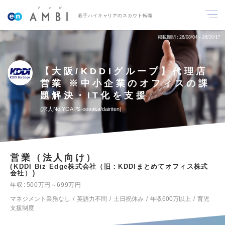
若手ハイキャリアのスカウト転職
掲載期間
26/08/04～26/08/17
【大阪/KDDIグループ】代理店
営業 ※中小企業のオフィスの課
題解決・IT化を支援
求人No.YOAPS-oosaka/dairiten
営業（法人向け）
KDDI Biz Edge株式会社（旧：KDDIまとめてオフィス株式
会社）
年収
500万円～699万円
マネジメント業務なし
英語力不問
土日祝休み
年収600万以上
育児
支援制度