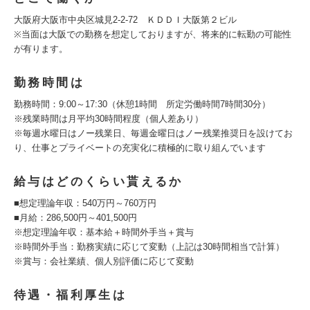
大阪府大阪市中央区城見2-2-72 ＫＤＤＩ大阪第２ビル
※当面は大阪での勤務を想定しておりますが、将来的に転勤の可能性
が有ります。
勤務時間は
勤務時間：9:00～17:30（休憩1時間 所定労働時間7時間30分）
※残業時間は月平均30時間程度（個人差あり）
※毎週水曜日はノー残業日、毎週金曜日はノー残業推奨日を設けてお
り、仕事とプライベートの充実化に積極的に取り組んでいます
給与はどのくらい貰えるか
■想定理論年収：540万円～760万円
■月給：286,500円～401,500円
※想定理論年収：基本給＋時間外手当＋賞与
※時間外手当：勤務実績に応じて変動（上記は30時間相当で計算）
※賞与：会社業績、個人別評価に応じて変動
待遇・福利厚生は