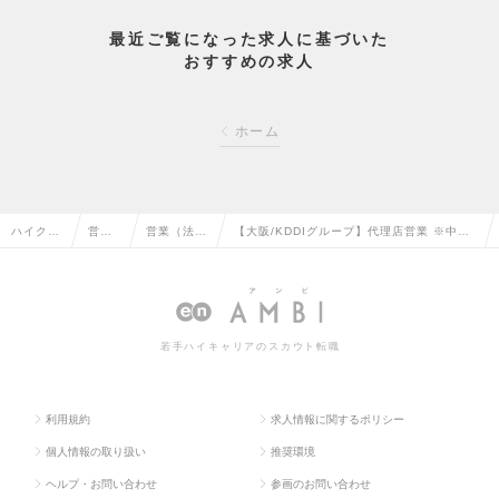
最近ご覧になった求人に基づいた
おすすめの求人
ホーム
ハイクラ
営業
営業（法人
【大阪/KDDIグループ】代理店営業 ※中小
ス求人T
系の
向け）の転
企業のオフィスの課題解決・IT化を支援の
OP
転職
職
求人情報
若手ハイキャリアのスカウト転職
利用規約
求人情報に関するポリシー
個人情報の取り扱い
推奨環境
ヘルプ・お問い合わせ
参画のお問い合わせ