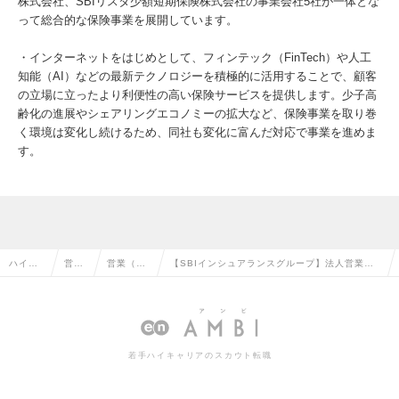
株式会社、SBIリスタ少額短期保険株式会社の事業会社5社が一体とな
って総合的な保険事業を展開しています。
・インターネットをはじめとして、フィンテック（FinTech）や人工
知能（AI）などの最新テクノロジーを積極的に活用することで、顧客
の立場に立ったより利便性の高い保険サービスを提供します。少子高
齢化の進展やシェアリングエコノミーの拡大など、保険事業を取り巻
く環境は変化し続けるため、同社も変化に富んだ対応で事業を進めま
す。
ハイク
営業
営業（法
【SBIインシュアランスグループ】法人営業
ラス求
系の
人向け）
（新規案件対応および既存顧客保全）★東証プ
人TOP
転職
の転職
ライム市場上場の求人情報
若手ハイキャリアのスカウト転職