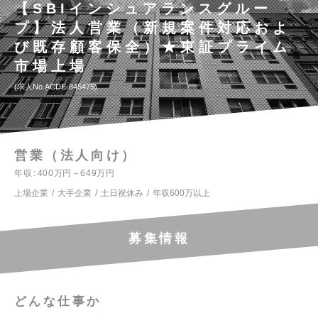
【SBIインシュアランスグルー
プ】法人営業（新規案件対応およ
び既存顧客保全）★東証プライム
市場上場
求人No.ACDE-845475
営業（法人向け）
年収
400万円～649万円
上場企業
大手企業
土日祝休み
年収600万以上
募集情報
どんな仕事か