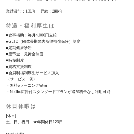
業績賞与：1回/年 昇給：2回/年
待遇・福利厚生は
■食事補助：毎月4,000円支給
■GLTD（団体長期障害所得補償保険）制度
■定期健康診断
■慶弔金・見舞金制度
■時短制度
■資格支援制度
■会員制福利厚生サービス加入
〈サービス一例〉
・無料eラーニング完備
・Netflix広告付スタンダードプランが追加料金なし利用可能
休日休暇は
[休日]
土、日、祝日 ★年間休日120日