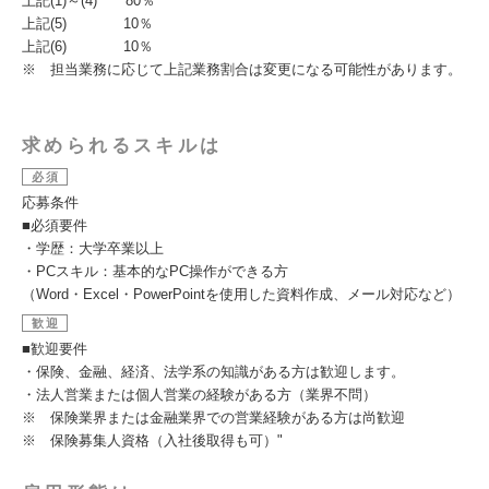
上記(1)～(4) 80％
上記(5) 10％
上記(6) 10％
※ 担当業務に応じて上記業務割合は変更になる可能性があります。
求められるスキルは
必須
応募条件
■必須要件
・学歴：大学卒業以上
・PCスキル：基本的なPC操作ができる方
（Word・Excel・PowerPointを使用した資料作成、メール対応など）
歓迎
■歓迎要件
・保険、金融、経済、法学系の知識がある方は歓迎します。
・法人営業または個人営業の経験がある方（業界不問）
※ 保険業界または金融業界での営業経験がある方は尚歓迎
※ 保険募集人資格（入社後取得も可）"