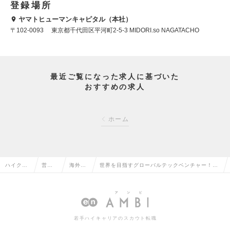
登録場所
ヤマトヒューマンキャピタル（本社）
〒102-0093 東京都千代田区平河町2-5-3 MIDORI.so NAGATACHO
最近ご覧になった求人に基づいた
おすすめの求人
ホーム
ハイクラ
営業
海外営
世界を目指すグローバルテックベンチャー！
ス求人TO
系の
業の転
海外営業で開けるグローバルキャリアの求人情
P
転職
職
報
若手ハイキャリアのスカウト転職