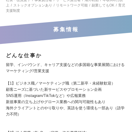
社長・役員直下
事業責任者
サービス責任者
海外転勤
年収600万以
上
ストックオプションあり
リモートワーク可能
副業してもOK
育児
支援制度
募集情報
どんな仕事か
留学、インバウンド、キャリア支援などの多国籍な事業展開における
マーケティング/営業支援
【1】ビジネス職／マーケティング職（第二新卒・未経験歓迎）
顧客ニーズに基づいた新サービスやプロモーション企画
SNS運用（Instagram/TikTokなど）や広報業務
新規事業の立ち上げやグロース業務への関与可能性もあり
海外クライアントとのやり取りや、英語を使う環境も一部あり（語学
力不問）