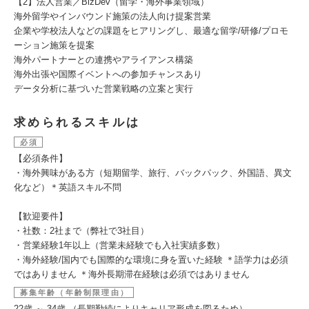
【2】法人営業／BizDev（留学・海外事業領域）
海外留学やインバウンド施策の法人向け提案営業
企業や学校法人などの課題をヒアリングし、最適な留学/研修/プロモ
ーション施策を提案
海外パートナーとの連携やアライアンス構築
海外出張や国際イベントへの参加チャンスあり
データ分析に基づいた営業戦略の立案と実行
求められるスキルは
必須
【必須条件】
・海外興味がある方（短期留学、旅行、バックパック、外国語、異文
化など）＊英語スキル不問
【歓迎要件】
・社数：2社まで（弊社で3社目）
・営業経験1年以上（営業未経験でも入社実績多数）
・海外経験/国内でも国際的な環境に身を置いた経験 ＊語学力は必須
ではありません ＊海外長期滞在経験は必須ではありません
募集年齢（年齢制限理由）
22歳 ～ 34歳 （長期勤続によりキャリア形成を図るため）