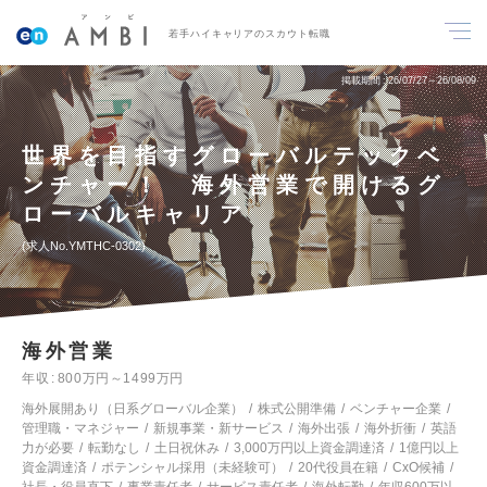
若手ハイキャリアのスカウト転職
掲載期間
26/07/27～26/08/09
世界を目指すグローバルテックベ
ンチャー！ 海外営業で開けるグ
ローバルキャリア
求人No.YMTHC-0302
海外営業
年収
800万円～1499万円
海外展開あり（日系グローバル企業）
株式公開準備
ベンチャー企業
管理職・マネジャー
新規事業・新サービス
海外出張
海外折衝
英語
力が必要
転勤なし
土日祝休み
3,000万円以上資金調達済
1億円以上
資金調達済
ポテンシャル採用（未経験可）
20代役員在籍
CxO候補