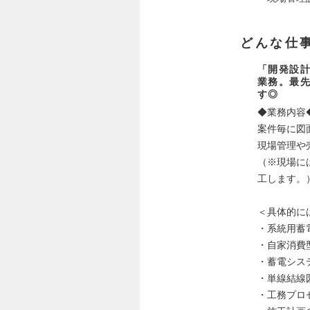
どんな仕
「開発設
業務。最
す◎
◆業務内容
案件毎に図
現場管理や
（※現場に
工します。
＜具体的に
・系統用蓄
・自家消費
・蓄電シス
・単線結線
・工務プロ