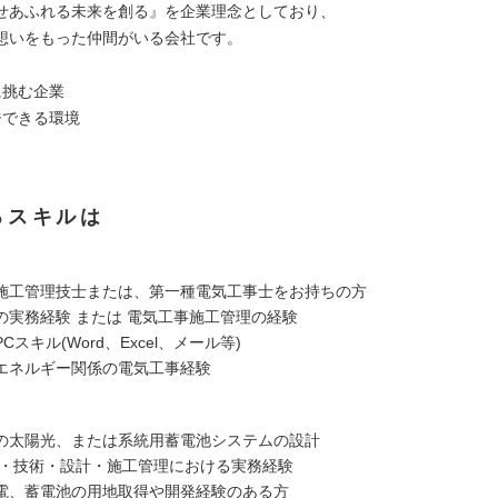
せあふれる未来を創る』を企業理念としており、
想いをもった仲間がいる会社です。
に挑む企業
ジできる環境
るスキルは
施工管理技士または、第一種電気工事士をお持ちの方
の実務経験 または 電気工事施工管理の経験
スキル(Word、Excel、メール等)
エネルギー関係の電気工事経験
の太陽光、または系統用蓄電池システムの設計
 ・技術・設計・施工管理における実務経験
電、蓄電池の用地取得や開発経験のある方