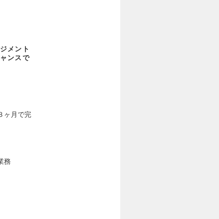
ジメント
ャンスで
３ヶ月で完
業務