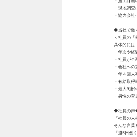
・施工計画
・現地調査
・協力会社
◆当社で働
＜社員の「
具体的には..
・年次や経
・社員が企
・会社への
・年４回人
・有給取得
・最大9連
・男性の育
◆社員の声
『社員の人
そんな言葉
『週5日働