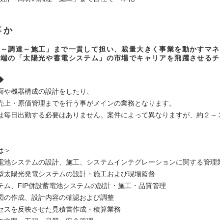
事か
計～調達～施工」まで一貫して担い、裁量大きく事業を動かすマネ
先端の「太陽光や蓄電システム」の市場でキャリアを飛躍させるチ
◆
面や機器構成の設計をしたり、
売上・原価管理までを行う事がメインの業務となります。
は毎日出勤する必要はありません。案件によって異なりますが、約２～
）
は＞
電池システムの設計、施工、システムインテグレーションに関する管理
型太陽光発電システムの設計・施工および現場監督
テム、FIP併設蓄電池システムの設計・施工・品質管理
図の作成、設計内容の確認および調整
セスを反映させた見積書作成・積算業務