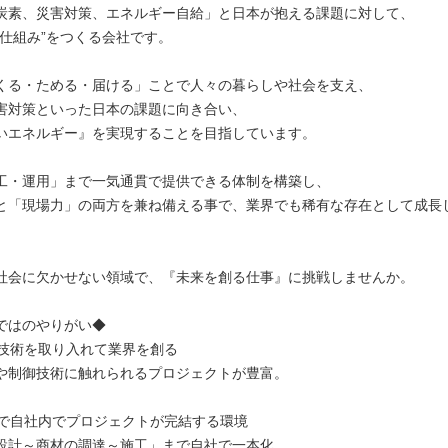
炭素、災害対策、エネルギー自給」と日本が抱える課題に対して、
く仕組み”をつくる会社です。
くる・ためる・届ける」ことで人々の暮らしや社会を支え、
害対策といった日本の課題に向き合い、
いエネルギー』を実現することを目指しています。
工・運用」まで一気通貫で提供できる体制を構築し、
と「現場力」の両方を兼ね備える事で、業界でも稀有な存在として成長
社会に欠かせない領域で、『未来を創る仕事』に挑戦しませんか。
ではのやりがい◆
の新技術を取り入れて業界を創る
や制御技術に触れられるプロジェクトが豊富。
通貫で自社内でプロジェクトが完結する環境
設計～商材の調達～施工」まで自社で一本化