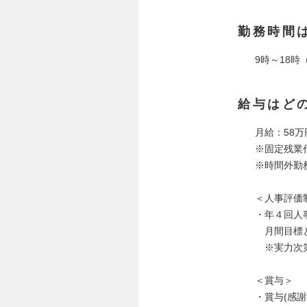
勤務時間
9時～18
給与はど
月給：58
※固定残業代
※時間外勤
＜人事評価
・年４回人事
月間目標と
※実力次第
＜賞与＞
・賞与(感