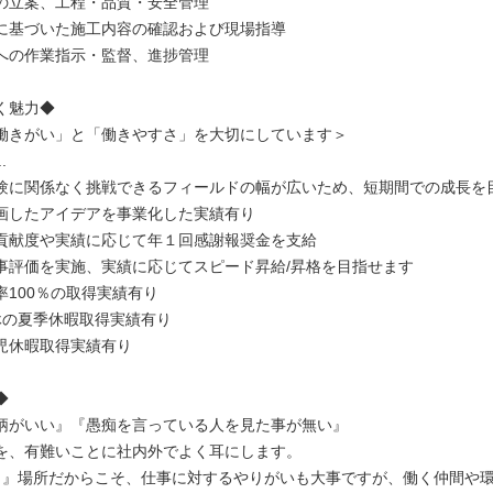
の立案、工程・品質・安全管理
に基づいた施工内容の確認および現場指導
への作業指示・監督、進捗管理
く魅力◆
働きがい」と「働きやすさ」を大切にしています＞
.
験に関係なく挑戦できるフィールドの幅が広いため、短期間での成長を
画したアイデアを事業化した実績有り
貢献度や実績に応じて年１回感謝報奨金を支給
事評価を実施、実績に応じてスピード昇給/昇格を目指せます
率100％の取得実績有り
休の夏季休暇取得実績有り
児休暇取得実績有り
◆
柄がいい』『愚痴を言っている人を見た事が無い』
を、有難いことに社内外でよく耳にします。
く』場所だからこそ、仕事に対するやりがいも大事ですが、働く仲間や