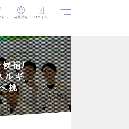
の方へ
会員登録
ログイン
候補/
ネルギ
へ挑