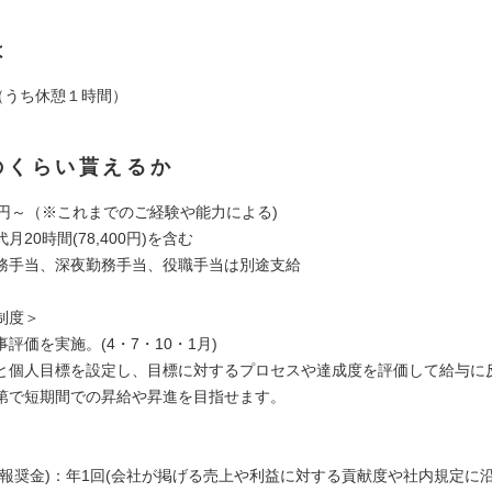
は
時（うち休憩１時間）
のくらい貰えるか
万円～（※これまでのご経験や能力による)
月20時間(78,400円)を含む
務手当、深夜勤務手当、役職手当は別途支給
制度＞
評価を実施。(4・7・10・1月)
個人目標を設定し、目標に対するプロセスや達成度を評価して給与に
で短期間での昇給や昇進を目指せます。
謝報奨金)：年1回(会社が掲げる売上や利益に対する貢献度や社内規定に