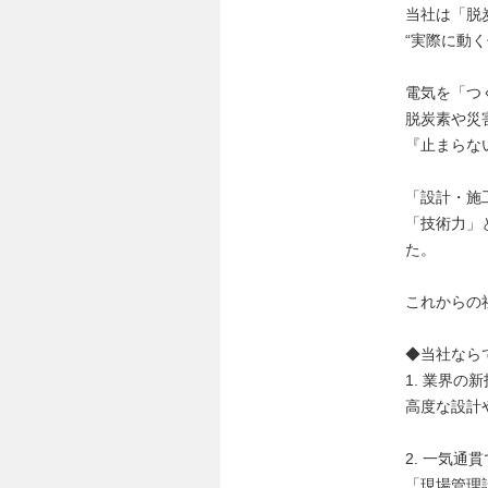
当社は「脱
“実際に動
電気を「つ
脱炭素や災
『止まらな
「設計・施
「技術力」
た。
これからの
◆当社なら
1. 業界
高度な設計
2. 一気
「現場管理