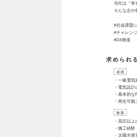
当社は『幸
そんな志や
#社会課題
#チャレン
#DX推進
求められ
必須
・一級電気
・電気設計
・基本的なPC
・再生可能
歓迎
・高圧以上
・施工経験
・太陽光発