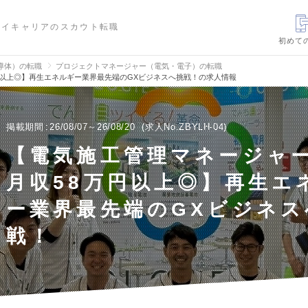
ハイキャリアのスカウト転職
初めて
導体）の転職
プロジェクトマネージャー（電気・電子）の転職
円以上◎】再生エネルギー業界最先端のGXビジネスへ挑戦！の求人情報
掲載期間
26/08/07～26/08/20
求人No.ZBYLH-04
【電気施工管理マネージャー
月収58万円以上◎】再生エ
ー業界最先端のGXビジネス
戦！