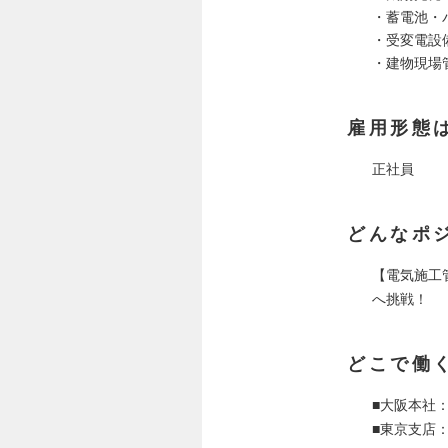
・蓄電池・
・受変電設
・建物現場
雇用形態
正社員
どんなポ
【電気施工
へ挑戦！
どこで働
■大阪本社：
■東京支店：