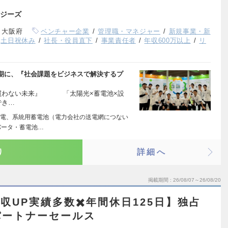
ジーズ
、大阪府
ベンチャー企業
管理職・マネジャー
新規事業・新
土日祝休み
社長・役員直下
事業責任者
年収600万以上
リ
期に、『社会課題をビジネスで解決するプ
電気を買わない未来』 「太陽光×蓄電池×設
でき…
電、系統用蓄電池（電力会社の送電網につない
バータ・蓄電池…
り
詳細へ
掲載期間
26/08/07～26/08/20
収UP実績多数✖️年間休日125日】独占
パートナーセールス