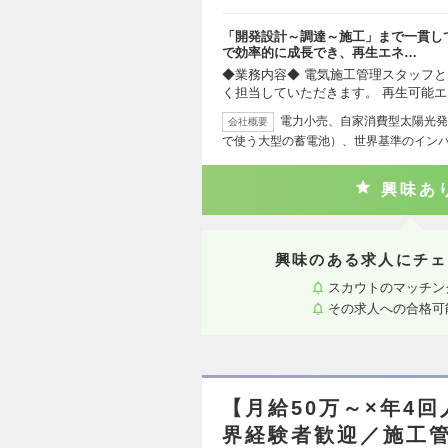
「開発設計～調達～施工」まで一貫し
で効率的に成長でき、再生エネ…
◆業務内容◆ 電気施工管理スタッフ
く担当していただきます。 再生可能
電力小売、自家消費型太陽光発
会社概要
で使う大型の蓄電池）、世界基準のイン
興味あ
興味のある求人にチェ
スカウトのマッチン
その求人への合格可
【月給50万～×年4
界経験者歓迎／施工