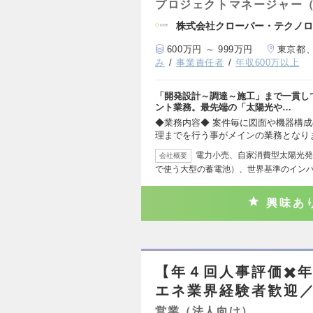
プロジェクトマネージャー
株式会社クローバー・テクノロ
600万円 ～ 999万円
東京都
み
事業責任者
年収600万以上
「開発設計～調達～施工」まで一貫し
ント業務。最先端の「太陽光や…
◆業務内容◆ 案件毎に図面や機器構成
理までを行う事がメインの業務となり
電力小売、自家消費型太陽光発
会社概要
で使う大型の蓄電池）、世界基準のイン
興味あ
【年４回人事評価✖️年
エネ業界経験者歓迎
営業（法人向け）