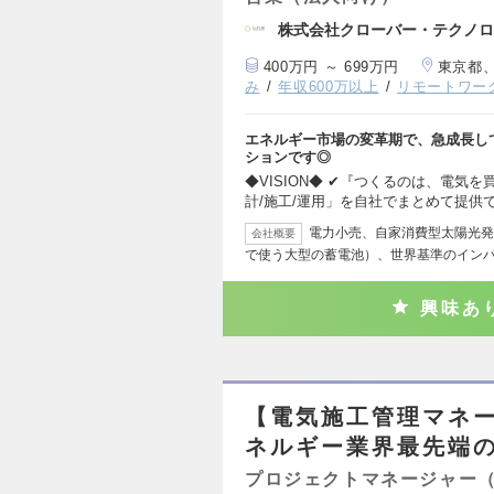
株式会社クローバー・テクノロ
400万円 ～ 699万円
東京都
み
年収600万以上
リモートワー
エネルギー市場の変革期で、急成長し
ションです◎
◆VISION◆ ✔︎『つくるのは、
計/施工/運用」を自社でまとめて提供
電力小売、自家消費型太陽光発
会社概要
で使う大型の蓄電池）、世界基準のイン
興味あ
【電気施工管理マネー
ネルギー業界最先端の
プロジェクトマネージャー