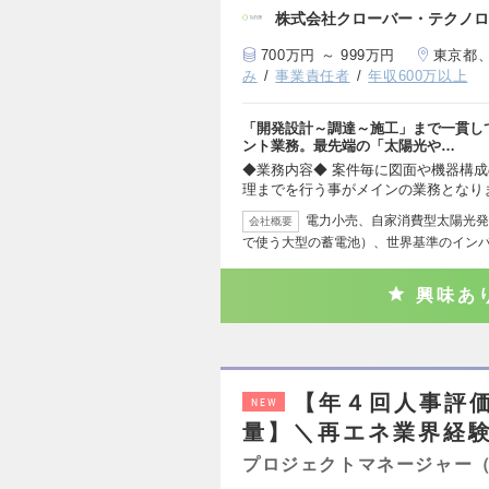
株式会社クローバー・テクノロ
700万円 ～ 999万円
東京都
み
事業責任者
年収600万以上
「開発設計～調達～施工」まで一貫し
ント業務。最先端の「太陽光や…
◆業務内容◆ 案件毎に図面や機器構成
理までを行う事がメインの業務となり
電力小売、自家消費型太陽光発
会社概要
で使う大型の蓄電池）、世界基準のイン
興味あ
【年４回人事評価✖
NEW
量】＼再エネ業界経
プロジェクトマネージャー