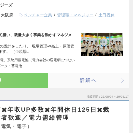
ジーズ
、大阪府
ベンチャー企業
管理職・マネジャー
土日祝休
て担い、裁量大きく事業を動かすマネジメ
の設計をしたり、 現場管理や売上・原価管
ます。 （※現場…
電、系統用蓄電池（電力会社の送電網につない
バータ・蓄電池…
り
詳細へ
掲載期間
26/08/04～26/08/17
️年収UP多数✖️年間休日125日✖️裁
験者歓迎／電力需給管理
（電気・電子）