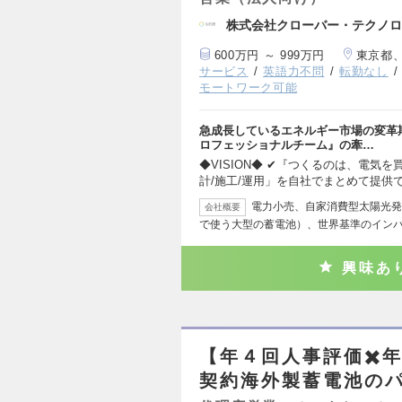
株式会社クローバー・テクノロ
600万円 ～ 999万円
東京都
サービス
英語力不問
転勤なし
モートワーク可能
急成長しているエネルギー市場の変革
ロフェッショナルチーム』の牽…
◆VISION◆ ✔︎『つくるのは、
計/施工/運用」を自社でまとめて提供
電力小売、自家消費型太陽光発
会社概要
で使う大型の蓄電池）、世界基準のイン
興味あ
【年４回人事評価✖️年
契約海外製蓄電池の