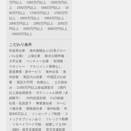
万円以上
1450万円以上
1500万円以
上
1550万円以上
1600万円以上
16
50万円以上
1700万円以上
1750万円
以上
1800万円以上
1850万円以上
1900万円以上
1950万円以上
2000万
円以上
2500万円以上
3000万円以上
5000万円以上
こだわり条件
外資系企業
海外展開あり(日系グロー
バル企業)
上場企業
株式公開準備
大手企業
ベンチャー企業
管理職・
マネジャー
マネジメント業務なし
新規事業・新サービス
海外出張
海
外折衝
英語力が必要
中国語力が必
要
英語力不問
転勤なし
土日祝休
み
3,000万円以上資金調達済
1億円
以上資金調達済
ポテンシャル採用（未
経験可）
20代役員在籍
CxO候補
社長・役員直下
事業責任者
サービ
ス責任者
開発責任者
海外転勤
年
収600万以上
インセンティブ制度
ス
トックオプションあり
フレックス勤務
リモートワーク可能
副業してもOK
MBA・留学支援制度
育児支援制度