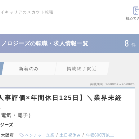
ハイキャリアのスカウト転職
初めて
8
クノロジーズの転職・求人情報一覧
件
新着のみ
掲載終了間近
掲載期間
26/08/07～26/08/20
回人事評価×年間休日125日】＼業界未経
理
（電気・電子）
ジーズ
、大阪府
ベンチャー企業
土日祝休み
年収600万以上