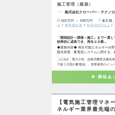
施工管理（建築）
株式会社クローバー・テクノロ
600万円 ～ 999万円
東京都
み
事業責任者
年収600万以上
「開発設計～調達～施工」まで一貫し
効率的に成長でき、再生エネ業…
◆業務内容◆ 再生可能エネルギー分野
陽光発電・蓄電池システムに関する、
電力小売、自家消費型太陽光発
会社概要
で使う大型の蓄電池）、世界基準のイン
興味あ
【電気施工管理マネー
ネルギー業界最先端の