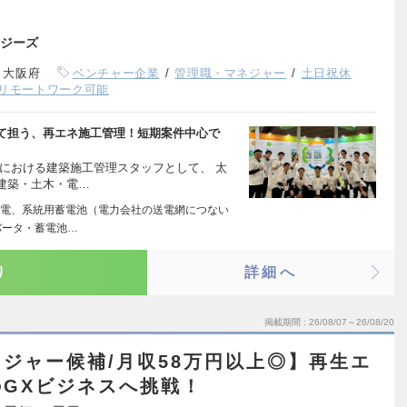
ジーズ
、大阪府
ベンチャー企業
管理職・マネジャー
土日祝休
リモートワーク可能
て担う、再エネ施工管理！短期案件中心で
における建築施工管理スタッフとして、 太
建築・土木・電…
電、系統用蓄電池（電力会社の送電網につない
バータ・蓄電池…
り
詳細へ
掲載期間
26/08/07～26/08/20
ジャー候補/月収58万円以上◎】再生エ
GXビジネスへ挑戦！