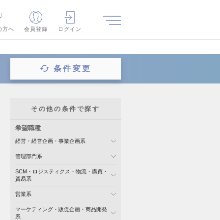
の方へ
会員登録
ログイン
条件変更
その他の条件で探す
希望職種
経営・経営企画・事業企画系
管理部門系
SCM・ロジスティクス・物流・購買・
貿易系
営業系
マーケティング・販促企画・商品開発
系