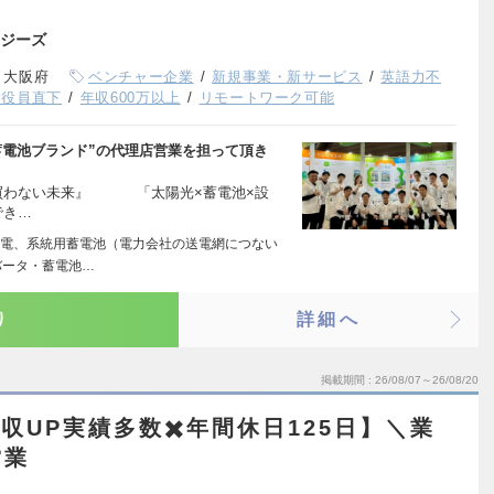
ス
ジーズ
、大阪府
ベンチャー企業
新規事業・新サービス
英語力不
・役員直下
年収600万以上
リモートワーク可能
蓄電池ブランド”の代理店営業を担って頂き
電気を買わない未来』 「太陽光×蓄電池×設
でき…
電、系統用蓄電池（電力会社の送電網につない
バータ・蓄電池…
り
詳細へ
掲載期間
26/08/07～26/08/20
収UP実績多数✖️年間休日125日】＼業
営業