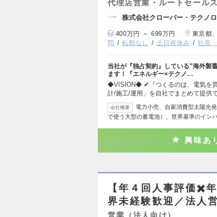
代理店営業・ルートセール
株式会社クローバー・テクノロ
400万円 ～ 699万円
東京都
問
転勤なし
土日祝休み
社長
当社が『独占契約』している”海外製
ます！『エネルギー×テクノ…
◆VISION◆ ✔︎『つくるのは、
計/施工/運用」を自社でまとめて提供
電力小売、自家消費型太陽光発
会社概要
で使う大型の蓄電池）、世界基準のイン
興味あ
【年４回人事評価✖️年
界未経験歓迎／法人
営業（法人向け）