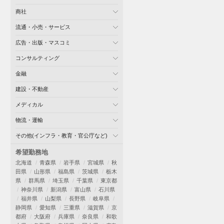
商社
流通・小売・サービス
広告・出版・マスコミ
コンサルティング
金融
建設・不動産
メディカル
物流・運輸
その他(インフラ・教育・官公庁など)
希望勤務地
北海道
青森県
岩手県
宮城県
秋
田県
山形県
福島県
茨城県
栃木
県
群馬県
埼玉県
千葉県
東京都
神奈川県
新潟県
富山県
石川県
福井県
山梨県
長野県
岐阜県
静岡県
愛知県
三重県
滋賀県
京
都府
大阪府
兵庫県
奈良県
和歌