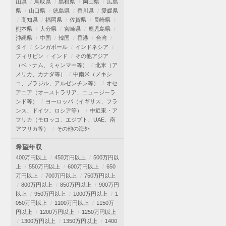
山県
鳥取県
島根県
岡山県
広島
県
山口県
徳島県
香川県
愛媛県
高知県
福岡県
佐賀県
長崎県
熊本県
大分県
宮崎県
鹿児島県
沖縄県
中国
韓国
香港
台湾
タイ
シンガポール
インドネシア
フィリピン
インド
その他アジア
（ベトナム、ミャンマー等）
北米（ア
メリカ、カナダ等）
中南米（メキシ
コ、ブラジル、アルゼンチン等）
オセ
アニア（オーストラリア、ニュージーラ
ンド等）
ヨーロッパ（イギリス、フラ
ンス、ドイツ、ロシア等）
中近東・ア
フリカ（モロッコ、エジプト、UAE、南
アフリカ等）
その他の海外
希望年収
400万円以上
450万円以上
500万円以
上
550万円以上
600万円以上
650
万円以上
700万円以上
750万円以上
800万円以上
850万円以上
900万円
以上
950万円以上
1000万円以上
1
050万円以上
1100万円以上
1150万
円以上
1200万円以上
1250万円以上
1300万円以上
1350万円以上
1400