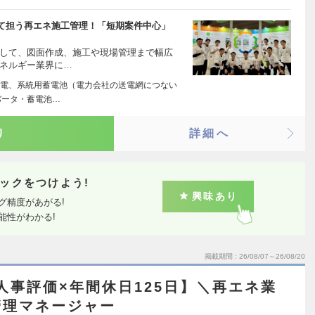
て担う再エネ施工管理！「短期案件中心」
として、図面作成、施工や現場管理まで幅広
エネルギー業界に…
電、系統用蓄電池（電力会社の送電網につない
バータ・蓄電池…
り
詳細へ
ックをつけよう!
興味あり
グ精度があがる!
能性がわかる!
掲載期間
26/08/07～26/08/20
回人事評価×年間休日125日】＼再エネ業
管理マネージャー