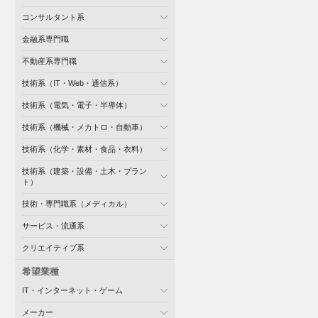
コンサルタント系
金融系専門職
不動産系専門職
技術系（IT・Web・通信系）
技術系（電気・電子・半導体）
技術系（機械・メカトロ・自動車）
技術系（化学・素材・食品・衣料）
技術系（建築・設備・土木・プラン
ト）
技術・専門職系（メディカル）
サービス・流通系
クリエイティブ系
希望業種
IT・インターネット・ゲーム
メーカー