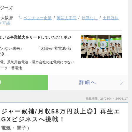
ジーズ
、大阪府
ベンチャー企業
英語力不問
転勤なし
土日祝休
ク可能
ている事業拡大をリードしていただくポジ
電気を買わない未来』 「太陽光×蓄電池×設
でき…
電、系統用蓄電池（電力会社の送電網につない
バータ・蓄電池…
り
詳細へ
掲載期間
26/08/04～26/08/17
ジャー候補/月収58万円以上◎】再生エ
GXビジネスへ挑戦！
（電気・電子）