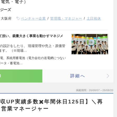
（電気・電子）
ジーズ
、大阪府
ベンチャー企業
管理職・マネジャー
土日祝休
て担い、裁量大きく事業を動かすマネジメ
の設計をしたり、 現場管理や売上・原価管
ます。 （※現場…
電、系統用蓄電池（電力会社の送電網につない
バータ・蓄電池…
り
詳細へ
掲載期間
26/08/07～26/08/20
収UP実績多数✖️年間休日125日】＼再
／営業マネージャー