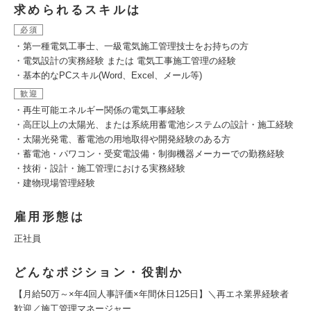
求められるスキルは
必須
・第一種電気工事士、一級電気施工管理技士をお持ちの方
・電気設計の実務経験 または 電気工事施工管理の経験
・基本的なPCスキル(Word、Excel、メール等)
歓迎
・再生可能エネルギー関係の電気工事経験
・高圧以上の太陽光、または系統用蓄電池システムの設計・施工経験
・太陽光発電、蓄電池の用地取得や開発経験のある方
・蓄電池・パワコン・受変電設備・制御機器メーカーでの勤務経験
・技術・設計・施工管理における実務経験
・建物現場管理経験
雇用形態は
正社員
どんなポジション・役割か
【月給50万～×年4回人事評価×年間休日125日】＼再エネ業界経験者
歓迎／施工管理マネージャー