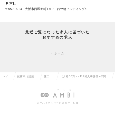
本社
〒550-0013 大阪市西区新町1-5-7 四ツ橋ビルディング6F
最近ご覧になった求人に基づいた
おすすめの求人
ホーム
ハイク
技術系（建築・
施工管
【月給50万～×年4回人事評価×年間休
ラス求
設備・土木・プ
理（建
日125日】＼再エネ業界経験者歓迎／
人TOP
ラント）の転職
築）の
施工管理マネージャーの求人情報
転職
若手ハイキャリアのスカウト転職