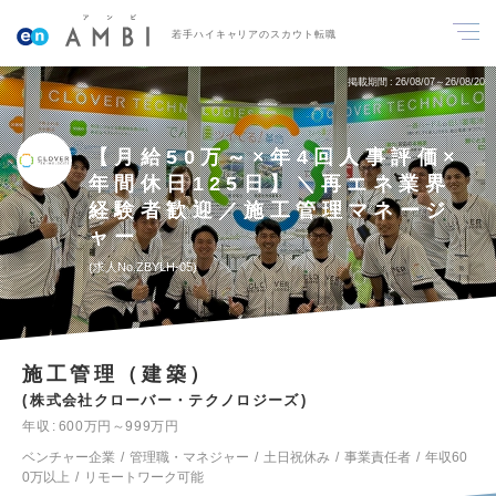
若手ハイキャリアのスカウト転職
掲載期間
26/08/07～26/08/20
【月給50万～×年4回人事評価×
年間休日125日】＼再エネ業界
経験者歓迎／施工管理マネージ
ャー
求人No.ZBYLH-05
施工管理（建築）
株式会社クローバー・テクノロジーズ
年収
600万円～999万円
ベンチャー企業
管理職・マネジャー
土日祝休み
事業責任者
年収60
0万以上
リモートワーク可能