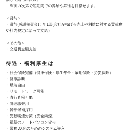
※実力次第で短期間での昇給や昇進を目指せます。
＜賞与＞
・賞与(感謝報奨金)：年1回(会社が掲げる売上や利益に対する貢献度
や社内規定に沿って支給）
＜その他＞
・交通費全額支給
待遇・福利厚生は
・社会保険完備（健康保険・厚生年金・雇用保険・労災保険）
・健康診断
・服装自由
・リモートワーク可能
・直行直帰可能
・管理職登用
・幹部候補採用
・受動喫煙対策（完全禁煙）
・最新のノートパソコン貸与
・業務DX化のためのシステム導入