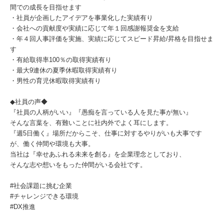
間での成長を目指せます
・社員が企画したアイデアを事業化した実績有り
・会社への貢献度や実績に応じて年１回感謝報奨金を支給
・年４回人事評価を実施、実績に応じてスピード昇給/昇格を目指せま
す
・有給取得率100％の取得実績有り
・最大9連休の夏季休暇取得実績有り
・男性の育児休暇取得実績有り
◆社員の声◆
『社員の人柄がいい』『愚痴を言っている人を見た事が無い』
そんな言葉を、有難いことに社内外でよく耳にします。
『週5日働く』場所だからこそ、仕事に対するやりがいも大事です
が、働く仲間や環境も大事。
当社は『幸せあふれる未来を創る』を企業理念としており、
そんな志や想いをもった仲間がいる会社です。
#社会課題に挑む企業
#チャレンジできる環境
#DX推進