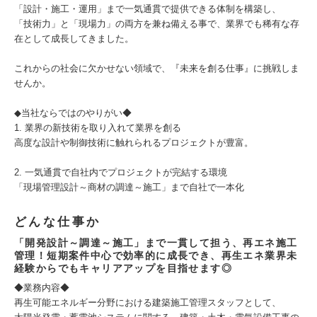
「設計・施工・運用」まで一気通貫で提供できる体制を構築し、
「技術力」と「現場力」の両方を兼ね備える事で、業界でも稀有な存
在として成長してきました。
これからの社会に欠かせない領域で、『未来を創る仕事』に挑戦しま
せんか。
◆当社ならではのやりがい◆
1. 業界の新技術を取り入れて業界を創る
高度な設計や制御技術に触れられるプロジェクトが豊富。
2. 一気通貫で自社内でプロジェクトが完結する環境
「現場管理設計～商材の調達～施工」まで自社で一本化
どんな仕事か
「開発設計～調達～施工」まで一貫して担う、再エネ施工
管理！短期案件中心で効率的に成長でき、再生エネ業界未
経験からでもキャリアアップを目指せます◎
◆業務内容◆
再生可能エネルギー分野における建築施工管理スタッフとして、