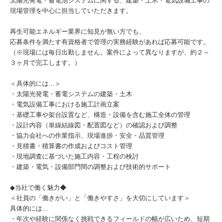
太陽光発電・蓄電池システムに関する、建築・土木・電気設備工事の
現場管理を中心に担当していただきます。
再生可能エネルギー業界に知見が無い方でも、
応募条件を満たす有資格者で管理の実務経験があれば応募可能です。
（※現場には毎日出勤しません。案件によって異なりますが、約２～
３ヶ月で完工します。）
＜具体的には...＞
・太陽光発電・蓄電システムの建築・土木
・電気設備工事における施工計画立案
・基礎工事や架台設置など、構造・設備を含む施工全体の管理
・設計内容（単線結線図・配置図など）の確認および調整
・協力会社への作業指示、現場進捗・安全・品質管理
・見積書・積算書の作成およびコスト管理
・現地調査に基づいた施工内容・工程の検討
・建築・電気・設備部門間の調整および技術的サポート
◆当社で働く魅力◆
＜社員の「働きがい」と「働きやすさ」を大切にしています＞
具体的には...
・年次や経験に関係なく挑戦できるフィールドの幅が広いため、短期