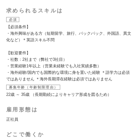
求められるスキルは
必須
【必須条件】
・海外興味がある方（短期留学、旅行、バックパック、外国語、異文
化など）＊英語スキル不問
【歓迎要件】
・社数：2社まで（弊社で3社目）
・営業経験1年以上（営業未経験でも入社実績多数）
・海外経験/国内でも国際的な環境に身を置いた経験 ＊語学力は必須
ではありません ＊海外長期滞在経験は必須ではありません
募集年齢（年齢制限理由）
22歳 ～ 35歳 （長期勤続によりキャリア形成を図るため）
雇用形態は
正社員
どこで働くか