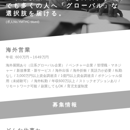
でも多くの人へ「グローバル」な
選択肢を届ける。
求人No.YMTHC-blued
海外営業
年収
600万円～1649万円
海外展開あり（日系グローバル企業）
ベンチャー企業
管理職・マネジ
ャー
新規事業・新サービス
海外出張
海外折衝
英語力が必要
転勤
なし
3,000万円以上資金調達済
1億円以上資金調達済
ポテンシャル採
用（未経験可）
海外転勤
年収600万以上
ストックオプションあり
リモートワーク可能
副業してもOK
育児支援制度
募集情報