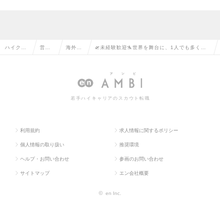
ハイクラ
営業
海外営
🛫未経験歓迎🛬世界を舞台に、1人でも多くの
ス求人TO
系の
業の転
人へ「グローバル」な選択肢を届ける。の求人
P
転職
職
情報
若手ハイキャリアのスカウト転職
利用規約
求人情報に関するポリシー
個人情報の取り扱い
推奨環境
ヘルプ・お問い合わせ
参画のお問い合わせ
サイトマップ
エン会社概要
©
en Inc.