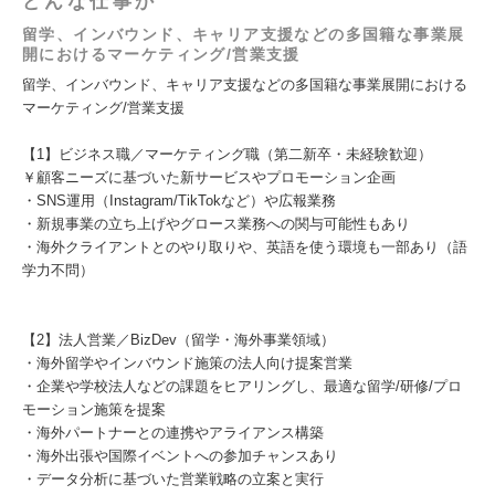
どんな仕事か
留学、インバウンド、キャリア支援などの多国籍な事業展
開におけるマーケティング/営業支援
留学、インバウンド、キャリア支援などの多国籍な事業展開における
マーケティング/営業支援
【1】ビジネス職／マーケティング職（第二新卒・未経験歓迎）
￥顧客ニーズに基づいた新サービスやプロモーション企画
・SNS運用（Instagram/TikTokなど）や広報業務
・新規事業の立ち上げやグロース業務への関与可能性もあり
・海外クライアントとのやり取りや、英語を使う環境も一部あり（語
学力不問）
【2】法人営業／BizDev（留学・海外事業領域）
・海外留学やインバウンド施策の法人向け提案営業
・企業や学校法人などの課題をヒアリングし、最適な留学/研修/プロ
モーション施策を提案
・海外パートナーとの連携やアライアンス構築
・海外出張や国際イベントへの参加チャンスあり
・データ分析に基づいた営業戦略の立案と実行