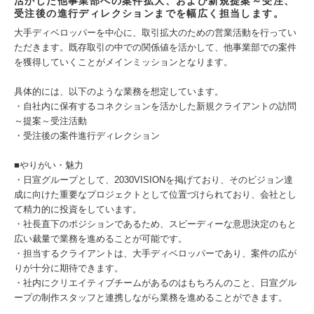
活かした他事業部への案件拡大、および新規提案～受注、
受注後の進行ディレクションまでを幅広く担当します。
大手ディベロッパーを中心に、取引拡大のための営業活動を行ってい
ただきます。既存取引の中での関係値を活かして、他事業部での案件
を獲得していくことがメインミッションとなります。
具体的には、以下のような業務を想定しています。
・自社内に保有するコネクションを活かした新規クライアントの訪問
～提案～受注活動
・受注後の案件進行ディレクション
■やりがい・魅力
・日宣グループとして、2030VISIONを掲げており、そのビジョン達
成に向けた重要なプロジェクトとして位置づけられており、会社とし
て精力的に投資をしています。
・社長直下のポジションであるため、スピーディーな意思決定のもと
広い裁量で業務を進めることが可能です。
・担当するクライアントは、大手ディベロッパーであり、案件の広が
りが十分に期待できます。
・社内にクリエイティブチームがあるのはもちろんのこと、日宣グル
ープの制作スタッフと連携しながら業務を進めることができます。