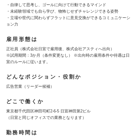
・自律して思考し、ゴールに向けて行動できるマインド
・未経験領域でも自ら学び、物怖じせずチャレンジできる姿勢
・立場や世代に関わらずフラットに意見交換ができるコミュニケーシ
ョン力
雇用形態は
正社員（株式会社日宣で雇用後、株式会社アスティへ出向）
※試用期間：3か月（条件変更なし） ※出向時の雇用条件や待遇は日
宣のルールに従います。
どんなポジション・役割か
広告営業（リーダー候補）
どこで働くか
東京都千代田区神田司町2-6-5 日宣神田第2ビル
（日宣と同じオフィスでの業務となります）
勤務時間は