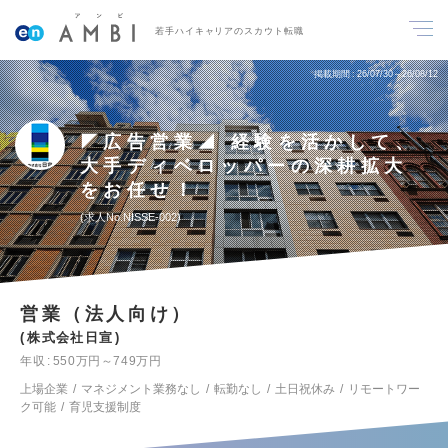
若手ハイキャリアのスカウト転職
掲載期間
26/07/30～26/08/12
◤広告営業◢ 経験を活かして、
大手ディベロッパーの深耕拡大
をお任せ！
求人No.NISSE-002
営業（法人向け）
株式会社日宣
年収
550万円～749万円
上場企業
マネジメント業務なし
転勤なし
土日祝休み
リモートワー
ク可能
育児支援制度