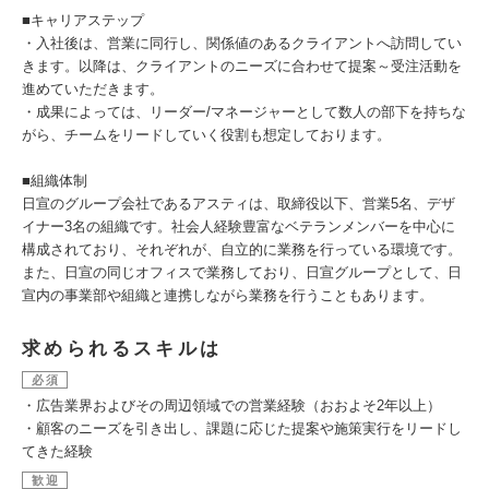
■キャリアステップ
・入社後は、営業に同行し、関係値のあるクライアントへ訪問してい
きます。以降は、クライアントのニーズに合わせて提案～受注活動を
進めていただきます。
・成果によっては、リーダー/マネージャーとして数人の部下を持ちな
がら、チームをリードしていく役割も想定しております。
■組織体制
日宣のグループ会社であるアスティは、取締役以下、営業5名、デザ
イナー3名の組織です。社会人経験豊富なベテランメンバーを中心に
構成されており、それぞれが、自立的に業務を行っている環境です。
また、日宣の同じオフィスで業務しており、日宣グループとして、日
宣内の事業部や組織と連携しながら業務を行うこともあります。
求められるスキルは
必須
・広告業界およびその周辺領域での営業経験（おおよそ2年以上）
・顧客のニーズを引き出し、課題に応じた提案や施策実行をリードし
てきた経験
歓迎