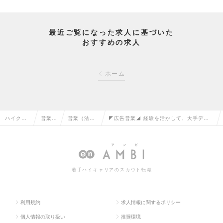
最近ご覧になった求人に基づいた
おすすめの求人
ホーム
ハイクラ
営業系
営業（法人
◤広告営業◢ 経験を活かして、大手ディベ
ス求人TO
の転職
向け）の転
ロッパーの深耕拡大をお任せ！の求人情報
P
職
若手ハイキャリアのスカウト転職
利用規約
求人情報に関するポリシー
個人情報の取り扱い
推奨環境