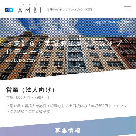
若手ハイキャリアのスカウト転職
掲載期間
26/07/30～26/08/12
＜東証G：英語必須＞イベントプ
ロデュース
求人No.DIG-3727
営業（法人向け）
年収
600万円～799万円
上場企業
英語力が必要
転勤なし
土日祝休み
年収600万以上
フレ
ックス勤務
育児支援制度
募集情報