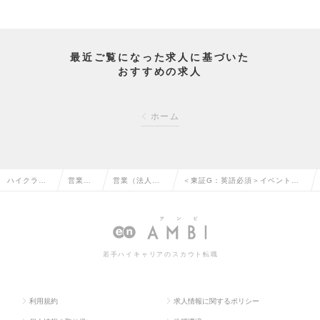
最近ご覧になった求人に基づいた
おすすめの求人
ホーム
ハイクラス
営業系
営業（法人向
＜東証G：英語必須＞イベントプ
求人TOP
の転職
け）の転職
ロデュースの求人情報
若手ハイキャリアのスカウト転職
利用規約
求人情報に関するポリシー